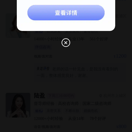
肖碧玉
上海市黄浦区
下周五09:00可约
督导师经验
|
注册系统心理师
|
科班出身
自我探索
女性成长
童年创伤
14000+
小时经验
·
从业
13
年
·
561
个好评
伴侣咨询
1200
视频/面对面
老师的话一针见血，是我没有看到的
一面，整体感觉良好，谢谢。
陆盈
杭州市上城区
下周三16:00可约
督导师经验
|
高校咨询师
|
国家二级咨询师
亲密关系
不断出轨
婚姻危机
12000+
小时经验
·
从业
14
年
·
78
个好评
800
语音/视频/面对面