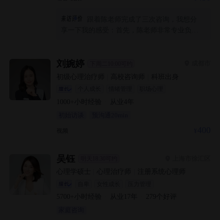
跟着陈老师完成了三次咨询，我想分
享一下我的感受：首先，陈老师非常专业负
责，他并不是急着给我方法，而是耐心地听我
讲完那些困扰我很久的细节，甚至能敏锐地捕
捉到我自己都没意识到的问题。 其次，他的方
刘婉婷
成都市
下周二10:00可约
法很灵活。他没有一上来就用某种固定的技
初级心理治疗师
|
高校咨询师
|
科班出身
术，而是根据我的情况教我安全地、蝴蝶拍拍
个人成长
情绪管理
职场心理
这些我能实际用到的方法，他也很坦诚地告诉
1000+
小时经验
·
从业
4
年
我治疗的边界和原理，让我知道我在被专业的
初始访谈
预沟通20min
引导。 最让我感激的是我的变化，从过去害怕
逃避，只能忍着，到现在敢于面对。我不仅学
400
视频
会了和我的恐惧相处的新方式，还做了以前绝
对做不到的事。 陈老师不仅专业强，他的费用
吴钰
上海市徐汇区
明天18:30可约
也非常实惠，这让我能够没有太大经济压力地
去咨询。我觉得他很为来访者着想。谢谢你陈
心理学硕士
|
心理治疗师
|
注册系统心理师
老师
自卑
女性成长
压力管理
5700+
小时经验
·
从业
17
年
·
279
个好评
家庭咨询