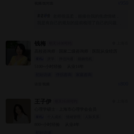
950
视频/面对面
老师很温柔，能接住我的焦虑情绪，
我是有自己的规划的提前梳理了自己的问题，
还被老师肯定了我的节奏，因为之前被情感机
构骗过所以不知道正规的是什么样的，同时也
去咨询公立医院，这位老师和医院医生给我的
钱梅
上海市
明天14:00可约
感觉差不多，都是鼓励自我觉察，引导我去思
高校咨询师
|
国家二级咨询师
|
医院从业经历
考，符合我的心理预期，就是我忍不住说很
厌学
伴侣沟通
婚姻危机
多，感觉老师很有经验能从我混乱的语句里找
5100+
小时经验
·
从业
14
年
到关键点，专业性很强，期待后面的配合
初始访谈
伴侣咨询
家庭咨询
800
语音/视频
王子伊
上海市
明天16:00可约
心理学硕士
|
上海市心理学会会员
个人成长
情绪管理
人际关系
800+
小时经验
·
从业
4
年
初始访谈