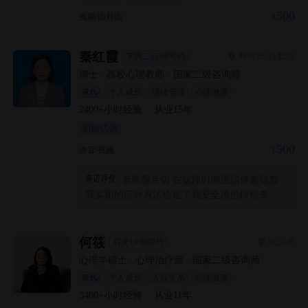
500
视频/面对面
秦红霞
蚌埠市/合肥市
下周二15:00可约
博士
|
高校心理教师
|
国家二级咨询师
个人成长
情绪管理
心理健康
2400+
小时经验
·
从业
15
年
初始访谈
500
语音/视频
老师很亲切 在这段时间里陪伴着我教
我实用的应对方法给足了我安全感也特别专业
能精准的找到我的恐惧点 特别感谢老师 我好了
很多很多 希望再后续的咨询里我能更加勇敢进
步
何筱
武汉市
后天13:00可约
心理学硕士
|
心理治疗师
|
国家二级咨询师
个人成长
人际关系
心理健康
3400+
小时经验
·
从业
11
年