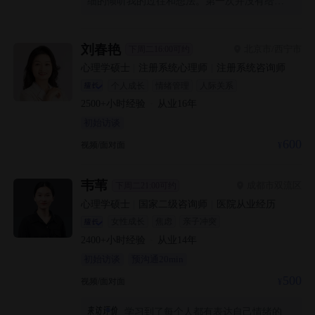
细的倾听我的过往和想法。第一次并没有给我
太多的指导，而是更多的了解我的情况。我认
为我找到了解决我焦虑情绪的贵人，我决定要
坚持和蔡老师学习一段时间，在蔡老师的监督
刘春艳
北京市/西宁市
下周二16:00可约
下，完成几项从没坚持过的自律生活方式，也
心理学硕士
|
注册系统心理师
|
注册系统咨询师
在蔡老师的帮助下，顺利完成“而立”到“不惑”的
个人成长
情绪管理
人际关系
蜕变！
2500+
小时经验
·
从业
16
年
初始访谈
600
视频/面对面
韦苇
成都市双流区
下周二21:00可约
心理学硕士
|
国家二级咨询师
|
医院从业经历
女性成长
焦虑
亲子冲突
2400+
小时经验
·
从业
14
年
初始访谈
预沟通20min
500
视频/面对面
学习到了每个人都有表达自己情绪的