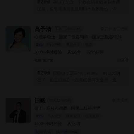
咨询了33次，有救命稻草般来到老师
这里，也有离婚前混乱闷闷不乐的自己，今天
和老师聊完，突然豁然开朗，发现了自己的问
题，生孩子后第一次心里如此轻松愉悦。老师
还是有点东西的，当然了，也真的需要时间去
高予清
广州市白云区
下周二16:00可约
觉察和了解。分享给在寻找自救的大家。加
心理学硕士
|
国家二级咨询师
|
国家三级咨询师
油！活出自己的人生。
内心冲突
失恋分手
焦虑
3000+
小时经验
·
从业
9
年
·
72
个好评
600
视频/面对面
已经做了两三年的咨询了。时间久到
忘了。但是跟她在一起真的很有安全感，逐渐
拥有了力量
田毅
西安市
明天22:30可约
硕士
|
高校咨询师
|
国家二级咨询师
个人成长
情绪管理
心理健康
1600+
小时经验
·
从业
8
年
初始访谈
预沟通20min