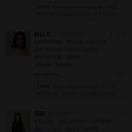
咨询中感受到充分的安全感，与咨询
师较快建立起稳定的移情关系，工作始终在无
意识层面开展，理解了自身诸多行为模式背后
潜藏的心理动力，许多内在困惑得到梳理，期
待每一次咨询。
林以力Tina
厦门市
今天17:00可约
注册系统咨询师
|
科班出身
|
社会工作者
职场心理
心理健康
婚姻家庭
3800+
小时经验
·
从业
8
年
伴侣咨询
家庭咨询
900
语音/视频/面对面
非常耐心的倾听我的问题。一步步分
析我的问题，解决我的强迫思维和焦虑情绪。
很亲切，能够承接情绪。
冯莉
北京市
明天14:00可约
督导师经验
|
海外心理学硕士
|
心理治疗师
个人成长
情绪管理
婚姻家庭