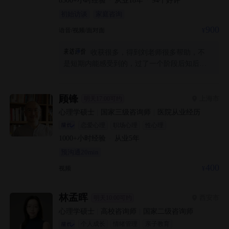
8300+
小时经验
·
从业
18
年
·
94
个好评
初始访谈
家庭咨询
900
语音/视频/面对面
收获很多，得到刘老师很多帮助，不
是短期内能感受到的，过了一个阶段后知后觉
意识到发生了很大的改变
顾锋
上海市
明天17:00可约
心理学硕士
|
国家三级咨询师
|
医院从业经历
恋爱心理
职场心理
性心理
1000+
小时经验
·
从业
5
年
预沟通20min
400
视频
林孟晖
西安市
明天10:00可约
心理学硕士
|
高校咨询师
|
国家二级咨询师
个人成长
情绪管理
亲子教育