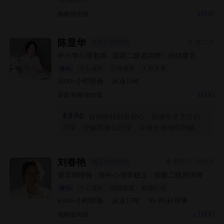
800
视频/面对面
陈显华
海口市
今天17:00可约
中小学心理老师
|
国家二级咨询师
|
持续督导
个人成长
心理健康
人际关系
3600+
小时经验
·
从业
11
年
600
语音/视频/面对面
咨询师特别有耐心，能够非常充分的
共情，理解和换位思维，设身处地地帮我解决
问题，并且能够给出一些操作性很高的情绪调
节技能，帮我更好调节情绪，总体非常感谢，
非常满意，推荐
刘春艳
新西兰/深圳市
明天13:00可约
督导师经验
|
海外心理学硕士
|
国家二级咨询师
个人成长
婚姻家庭
职场心理
6500+
小时经验
·
从业
17
年
·
99.9
%好评率
1000
视频/面对面