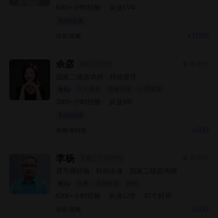
6000+
小时经验
·
从业
15
年
初始访谈
1000
语音/视频
余彦
重庆市
8月25日可约
国家二级咨询师
|
持续督导
个人成长
情绪管理
心理健康
2000+
小时经验
·
从业
9
年
初始访谈
600
视频/面对面
李杨
郑州市
下周三15:00可约
督导师经验
|
科班出身
|
国家二级咨询师
自卑
自我价值
抑郁
8200+
小时经验
·
从业
12
年
·
87
个好评
600
语音/视频