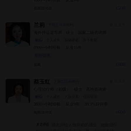
500
视频/面对面
兰莉
北京市
下周五16:30可约
海外持证督导师
|
硕士
|
国家二级咨询师
个人成长
婚姻家庭
亲子教育
8900+
小时经验
·
从业
15
年
初始访谈
800
视频
蔡玉红
武汉市
下周二15:00可约
心理治疗师（初级）
|
硕士
|
高校咨询师
个人成长
人际关系
情绪管理
3600+
小时经验
·
从业
9
年
·
99.9
%好评率
600
视频/面对面
蔡老师给人很亲切的感觉，她能很仔