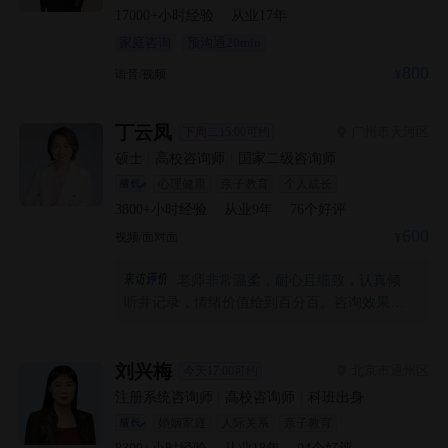
17000+
小时经验
·
从业
17
年
家庭咨询
预沟通20min
800
语音/视频
丁云凤
广州市天河区
下周二15:00可约
硕士
|
高校咨询师
|
国家二级咨询师
心理健康
亲子教育
个人成长
3800+
小时经验
·
从业
9
年
·
76
个好评
600
视频/面对面
老师非常温柔，耐心且细致，认真倾
听并记录，情绪价值给到百分百。咨询效果非
常好，非常令人满意。
刘兴梅
北京市通州区
今天17:00可约
注册系统咨询师
|
高校咨询师
|
科班出身
婚姻家庭
人际关系
亲子教育