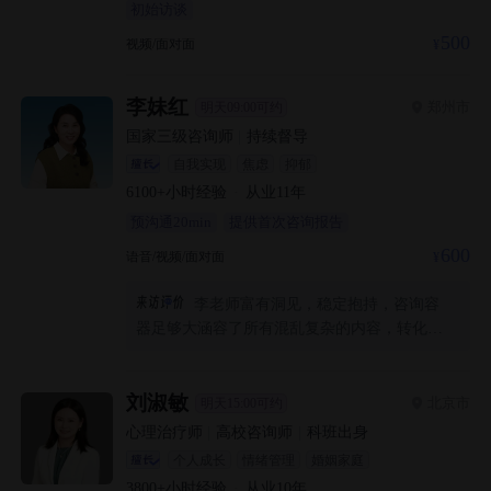
初始访谈
500
视频/面对面
李妹红
郑州市
明天09:00可约
国家三级咨询师
|
持续督导
自我实现
焦虑
抑郁
6100+
小时经验
·
从业
11
年
预沟通20min
提供首次咨询报告
600
语音/视频/面对面
李老师富有洞见，稳定抱持，咨询容
器足够大涵容了所有混乱复杂的内容，转化为
鼓励与滋养，对我而言是非常理想的急救客
体，感恩遇见一位贵人把我托举回另一位贵人
身边。
刘淑敏
北京市
明天15:00可约
心理治疗师
|
高校咨询师
|
科班出身
个人成长
情绪管理
婚姻家庭
3800+
小时经验
·
从业
10
年