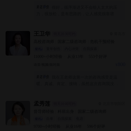
很好，循序渐进又不会给人太大的压
力，很放松，是有思路的，让人感觉很靠谱
王卫华
青岛市
明天20:30可约
高校咨询师
|
国家二级咨询师
|
危机干预经验
童年创伤
内心冲突
自我探索
11000+
小时经验
·
从业
13
年
·
553
个好评
800
语音/视频/面对面
我在王老师这第一次的咨询感受是温
暖、真诚、肯定、接纳，虽然这次咨询我没有
以前那种兴奋感了，但是老师给我的感受是真
而美的。因为第一次咨询我说的可能比较多，
老师更多的是给我充分的肯定，记录了好几页
孟秀莲
北京市朝阳区
明天16:00可约
的咨询手笔，也是比较累的。我对下一次的期
督导师经验
|
科班出身
|
国家二级咨询师
待说实话我是不知道该期待什么，但我知道我
自卑
自我探索
焦虑
走咨询这条路是对的，而且我觉得王老师应该
9700+
小时经验
·
从业
16
年
·
596
个好评
是能接纳到我的那个人。我想对王老师说，希