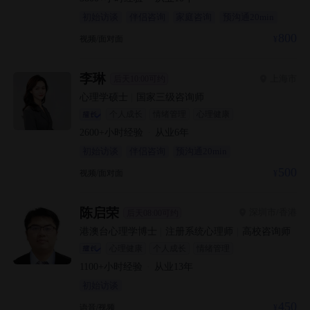
初始访谈
伴侣咨询
家庭咨询
预沟通20min
800
视频/面对面
李琳
上海市
后天10:00可约
心理学硕士
|
国家三级咨询师
个人成长
情绪管理
心理健康
2600+
小时经验
·
从业
6
年
初始访谈
伴侣咨询
预沟通20min
500
视频/面对面
陈启荣
深圳市/香港
后天08:00可约
港澳台心理学博士
|
注册系统心理师
|
高校咨询师
心理健康
个人成长
情绪管理
1100+
小时经验
·
从业
13
年
初始访谈
450
语音/视频