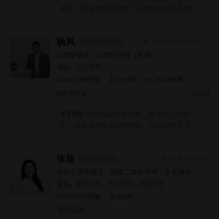
权利，把这句话分享给了正在为人际关系困惑
的好友，对方觉得也很受鼓励。
杨凤
西安市西安高新技术产业开发区
下周二11:00可约
心理学硕士
|
心理治疗师（初级）
个人发展
4200+
小时经验
·
从业
16
年
·
99.9
%好评率
600
视频/面对面
老师很耐心很负责，感觉自己讲很
乱，但是老师最后能梳理好，也让我有了不一
样的看法
张音
加拿大/上海市
明天09:00可约
海外心理学硕士
|
国家二级咨询师
|
定居海外
职场心理
个人成长
婚姻家庭
1700+
小时经验
·
从业
9
年
初始访谈