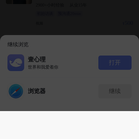
2900+
小时经验
·
从业
15
年
初始访谈
预沟通20min
500
视频
简玲珠
广州市
后天14:00可约
继续浏览
心理学硕士
|
国家三级咨询师
|
医院从业经历
个人成长
婚姻家庭
亲子教育
我需要心理咨询吗？
壹心理
打开
咨询助理在线解答
3900+
小时经验
·
从业
8
年
世界和我爱着你
初始访谈
预沟通20min
500
视频/面对面
浏览器
继续
心理咨询
咨询室
消息