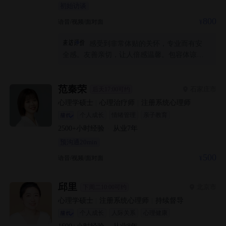
初始访谈
望我们能一起走的远一些，感恩相遇！
800
语音/视频/面对面
感受到非常体贴的关怀，专业而有安
全感。友善亲切，让人倍感温馨。包容体谅，
真的很感动。谢谢您🌹
范秦荣
石家庄市
后天17:00可约
心理学硕士
|
心理治疗师
|
注册系统心理师
个人成长
情绪管理
亲子教育
2500+
小时经验
·
从业
7
年
预沟通20min
500
语音/视频/面对面
邱里
北京市
下周二10:00可约
心理学硕士
|
注册系统心理师
|
持续督导
个人成长
人际关系
心理健康
1600+
小时经验
·
从业
8
年