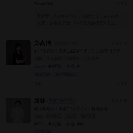
400
视频/面对面
经过多次咨询，我感觉自己有了很多
改变，从咽不下饭，睡不着觉的状态到现在想
要打起精神，好好生活的自己，我觉得自己成
长的还不错，感谢老师的陪伴和支持，最重要
的是老师非常专业。也许我和谢老师的咨询工
郑高洁
福州市
后天11:00可约
作还有很长的路要走，不过我现在没有那么多
心理学硕士
|
国家二级咨询师
|
幼儿教育指导师
怀疑和恐惧，而是充满期待。谢老师，很高兴
个人成长
心理健康
人际关系
遇见你，合作愉快🤝
3100+
小时经验
·
从业
10
年
初始访谈
预沟通20min
400
视频
袁林
深圳市
下周三10:00可约
心理学硕士
|
国家二级咨询师
|
持续督导
婚姻家庭
性心理
情绪管理
4600+
小时经验
·
从业
14
年
伴侣咨询