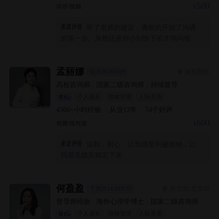
500
语音/视频
听了老师的建议，勇敢的开始了沟通
的第一步。虽然还是胆小到快下班才询问领导
后发给了她，但是好在还是下决心做了。看看
后续的反馈如何。
孟丽娜
浦东新区
明天09:00可约
高校咨询师
|
国家二级咨询师
|
持续督导
个人成长
情绪管理
人际关系
4300+
小时经验
·
从业
12
年
·
54
个好评
600
视频/面对面
温和，耐心，让我感受到被接纳，让
我感觉踏实稳定下来
何盈盈
台北市/北京市
下周六14:00可约
督导师经验
|
海外心理学博士
|
国家二级咨询师
个人成长
情绪管理
人际关系