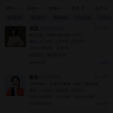
城市
困扰
价格
更多
排序
焦虑抑郁
成长迷茫
情感破裂
学生优惠
LGBTQ
岳欣
兰州市
下周二13:00可约
科班出身
|
注册助理心理师（CPS）
个人成长
人际关系
情绪管理
1300+
小时经验
·
从业
7
年
初始访谈
预沟通20min
400
视频/面对面
黄欣
广州市
今天17:00可约
心理学硕士
|
高校心理教师
|
国家二级咨询师
个人成长
婚姻家庭
恋爱心理
9100+
小时经验
·
从业
16
年
·
99.9
%好评率
1000
语音/视频/面对面