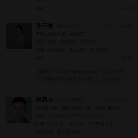
400
视频
孙玉琳
北京市东城区
明天15:00可约
国家二级咨询师
|
持续督导
自卑
自我探索
童年创伤
5800+
小时经验
·
从业
11
年
·
89
个好评
600
视频
非常感恩能遇见孙老师。她总能带来
新的理解和视角来拓展我的维度。她并不是直
接给我力量，而是发现我原本就有的力量并且
增强它，让我越来越敢于活出自我。非常感激
她在这一条独一无二的路上一直支持和陪伴着
谢德志
广州市番禺区
下周二10:30可约
我。
高校咨询师
|
国家二级咨询师
|
医院从业经历
个人成长
心理健康
情绪管理
1500+
小时经验
·
从业
9
年
·
99.9
%好评率
初始访谈
预沟通20min