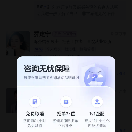
刘老师冷静又循循善诱的咨询方式帮
助我进一步了解了自己，非常感谢她的陪伴让
我平稳地度过了这次难关。强烈推荐！祝刘老
师工作顺利！
乔建宁
南京市
后天10:00可约
海外留学硕士
|
社会工作者
|
医院从业经历
个人成长
性心理
情绪管理
1500+
小时经验
·
从业
5
年
初始访谈
300
视频/面对面
韦博文
广州市
明天16:00可约
心理学硕士
|
国家三级咨询师
个人成长
情绪管理
人际关系
1600+
小时经验
·
从业
7
年
初始访谈
预沟通20min
300
视频/面对面