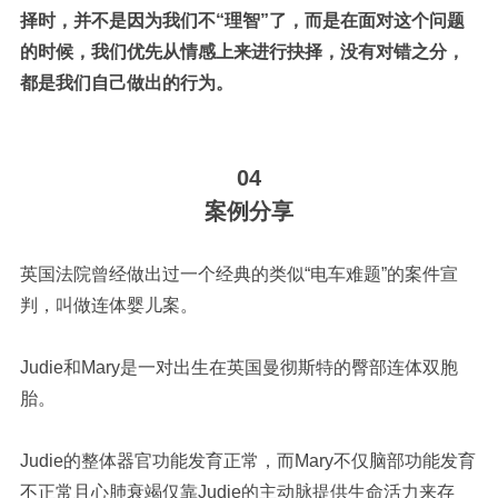
择时，并不是因为我们不“理智”了，而是在面对这个问题
的时候，我们优先从情感上来进行抉择，没有对错之分，
都是我们自己做出的行为。
04
案例分享
英国法院曾经做出过一个经典的类似“电车难题”的案件宣
判，叫做连体婴
儿案。
J
u
die
和
Mary
是一对出生在英国曼彻斯特的臀部连体双胞
胎。
J
u
die
的整体器官功能发育正常，而
Mary
不仅脑部功能发育
不正常且心肺衰竭仅靠
J
u
die
的主动脉提供生命活力来存