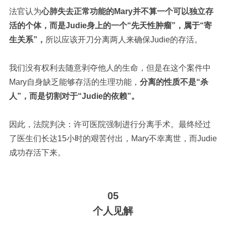
法官认为
心肺失去正常功能的
Mary
并不算一个可以独立存
活的个体，而是
J
u
die
身上的一个“先天性肿瘤”，属于“寄
生关系”，
所以应该开刀分离两人来确保
J
u
die
的存活。
我们没有权利去随意剥夺他人的生命，但是在这个案件中
Mary
自身缺乏能够存活的生理功能，
分离的性质不是“杀
人”，而是切割对于“
J
u
die
的依赖”。
因此，法院判决：许可医院强制进行分离手术。最终经过
了医生们长达
15
小时的艰苦付出，
Mary
不幸离世，而
J
u
die
成功存活下来。
05
个人见解