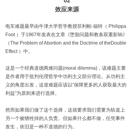
02
效应来源
电车难题最早由
牛津大学
哲学
教授
菲利帕·福特（
Philippa
Foot
）于1967年发表在文章《堕胎问题和教条双重影响》
（The Problem of Abortion and the Doctrine of theDouble
Effect
）中。
这是一个经典
道德两难问题(moral dilemma)
，
该难题主要
是作者用于批判伦理哲学中功利主义部分理论。从功利主
义的角度出发，这道难题应该以“保障更多的人获取最大的
利益”为原则来进行选择。
然而如果我们做了这个选择，这就要求我们需要为轨道上
另一个被牺牲掉的人负责。
但如果什么都不做，任凭事件
发生，依旧是一种不道德的行为。