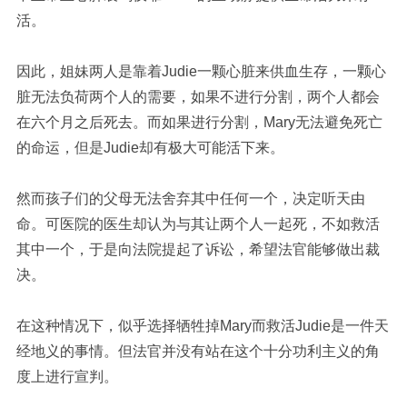
活。
因此，姐妹两人是靠着
J
u
die
一颗心脏来供血生存，一颗心
脏无法负荷两个人的需要，如果不进行分割，两个人都会
在六个月之后死去。而如果进行分割，
Mary
无法避免死亡
的命运，但是
J
u
die
却有极大可能活下来。
然而孩子们的父母无法舍弃其中任何一个，决定听天由
命。可医院的医生却认为与其让两个人一起死，不如救活
其中一个，于是向法院提起了诉讼，希望法官能够做出裁
决。
在这种情况下，似乎选择牺牲掉
Mary
而救活
J
u
die
是一件天
经地义的事情。但法官并没有站在这个十分功利主义的角
度上进行宣判。