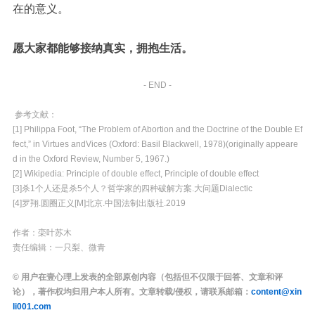
在的意义。
愿大家都能够接纳真实，拥抱生活。
- END -
参考文献：
[1] Philippa Foot, “The Problem of Abortion
and the Doctrine of the Double
Ef
fect,” in Virtues and
Vices (Oxford: Basil Blackwell,
1978)(originally appeare
d in the
Oxford Review
, Number 5, 1967.)
[2] Wikipedia:
Principle of double effect
,
Principle of double effect
[
3
]
杀
1
个人还是杀
5
个人？哲学家的四种破解方案
.
大问题
Dialectic
[
4
]
罗翔
.
圆圈正义
[M]
北京
.
中国法制出版社
.2019
作者：栾叶苏木
责任编辑：一只梨、微青
© 用户在壹心理上发表的全部原创内容（包括但不仅限于回答、文章和评
论），著作权均归用户本人所有。文章转载/侵权，请联系邮箱：
content@xin
li001.com