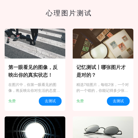
心理图片测试
第一眼看见的图像，反
记忆测试丨哪张图片才
映出你的真实状态！
是对的？
在图片中，你第一眼看见的图
精选7组图片，每组2张，一个对
像，将反映出你对生活的态度，
的一个错的，你能记得多少张正
以及你目前的心理状态。还等什
确的呢？（图片来源：pixabay
免费
去测试
免费
去测试
么，立即开始测试吧！
丨测试由壹心理原创编制，更多
内容请关注公众号：壹心理测
试）