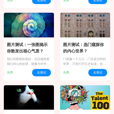
免费
去测试
免费
去测试
多机会，因为它知道，大多数我
差很远。你性格上的哪方面，不
们都抓不住。你现在的感情状态
是外人看的那个样子呢？做一做
又是如何？一张图帮你测出来。
这个测试，自己说不定也吓一跳
哦（本测试由壹心理编译）
图片测试：一张图揭示
图片测试：选门窥探你
你散发出核心气质？
的内心世界？
我们对图形的喜好，往往能投射
门就像一个入口，门后是怎样的
我们内心的欲望，能量与对外界
世界，只有打开它才知道。但我
的偏好。这一点不同类型的人会
们对门的选择也体现着自己内心
免费
去测试
免费
去测试
有很多不同。这次让我们借助图
的意愿和品位。你的心向着哪扇
形看看你散发出的核心气质是怎
门，让我们一起来看看吧！
样的吧？(测试由壹心理编译）