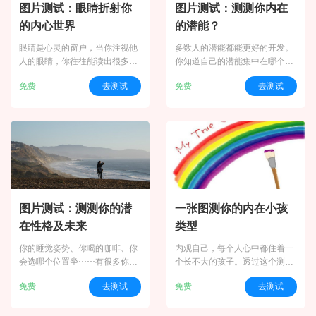
图片测试：眼睛折射你
图片测试：测测你内在
的内心世界
的潜能？
眼睛是心灵的窗户，当你注视他
多数人的潜能都能更好的开发。
人的眼睛，你往往能读出很多内
你知道自己的潜能集中在哪个方
容：有的是希望，有的是渴求，
面么？让这个测试带你发现答案
免费
去测试
免费
去测试
有的是幸福，有的是哀伤。而这
吧！（图片来源：kerjayuk）
些眼睛往往能反射出你内心最真
实的声音。（测试由壹心理编译
| 图片来源：fanpop）
图片测试：测测你的潜
一张图测你的内在小孩
在性格及未来
类型
你的睡觉姿势、你喝的咖啡、你
内观自己，每个人心中都住着一
会选哪个位置坐⋯⋯有很多你选
个长不大的孩子。透过这个测
择处理事情的方式，都能投射出
验，我们可以看到关于你与你的
免费
去测试
免费
去测试
你的个性，根据你的个性，或是
内在小孩之间的关系，以及你持
你的潜意识，你会默默地被某张
续面对到的状况，与这纯洁的灵
图片吸引而去选择它，而每张图
魂小孩之间有着什么样的关联。