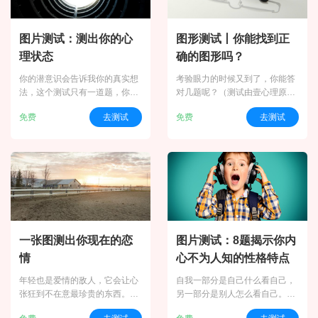
图片测试：测出你的心
图形测试丨你能找到正
理状态
确的图形吗？
你的潜意识会告诉我你的真实想
考验眼力的时候又到了，你能答
法，这个测试只有一道题，你从
对几题呢？（测试由壹心理原创
图片中看到什么，就代表了你的
编制丨图片来源：pixabay）
免费
去测试
免费
去测试
心理状态。你最近的心理状态健
康吗？做个测试看看吧！
一张图测出你现在的恋
图片测试：8题揭示你内
情
心不为人知的性格特点
年轻也是爱情的敌人，它会让心
自我一部分是自己什么看自己，
张狂到不在意最珍贵的东西。时
另一部分是别人怎么看自己。两
间总会在人最年轻的时候给予最
者有时候会重合，有时候则会相