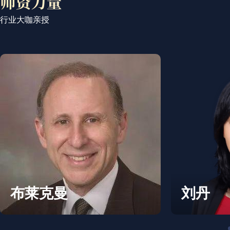
行业大咖亲授
赵文滔
陈海贤