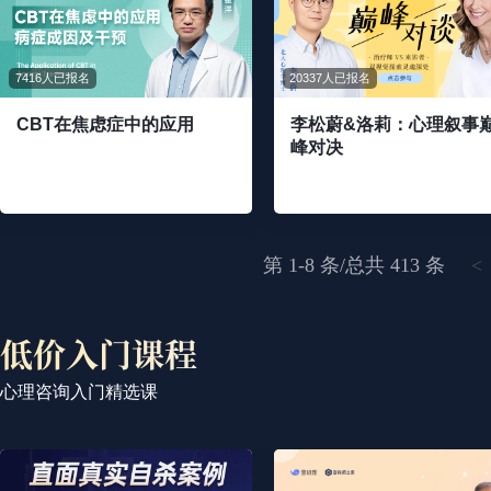
7416人已报名
20337人已报名
CBT在焦虑症中的应用
李松蔚&洛莉：心理叙事
峰对决
第 1-8 条/总共 413 条
<
心理咨询入门精选课