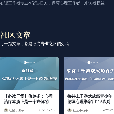
心理工作者专业&伦理把关，保障心理工作者、来访者权益。
每一篇文章，都是照亮专业之路的灯塔
【必读干货】仇剑崟：心理
接待上千游戏成瘾青少年
治疗本质上是一个哀悼的过
德国心理学家用“15次对
程（领原文）
话”戒断沉迷
社区小助手
社区小助手
2025.12.15
2026.01