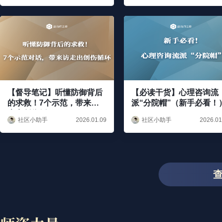
【督导笔记】听懂防御背后
【必读干货】心理咨询流
的求救！7个示范，带来访
派“分院帽”（新手必看！
走出创伤循环
社区小助手
社区小助手
2026.01.09
2026.01