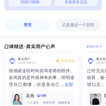
找顾问聊聊
查看更多信息
赞赏
已是最后一个回答
更多好评
匿名用户
匿名用
非常满意
2026-08-07
2026-
很感谢这段时间咨询老师的陪伴。
很感谢这段时间咨询老师的陪伴。
已经无法
已经无法
咨询真的是件很神奇的事，明明道
咨询真的是件很神奇的事，明明道
收获，被
收获，被
理自己都懂，但是靠自己
理自己都懂，但是靠自己却做不
馈以后，
馈以后，
...
全部
却做不到。咨询老师带着你再梳理
到。咨询老师带着你再梳理一遍，
实的那个
个“自己
吴燕
一遍，适时点拨一下，话虽然不
适时点拨一下，话虽然不多，但有
清晰，也
也慢慢找
个人成长
情绪管理
婚姻家庭
多，但有的事突然就悟了，不会再
的事突然就悟了，不会再去反复地
虽然不知
知道还要