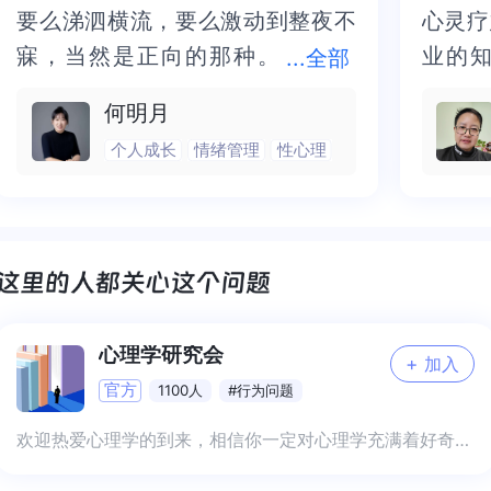
要么涕泗横流，要么激动到整夜不
要么涕泗横流，要么激动到整夜不
心灵疗
心灵疗
寐，当然是正向的那种。
寐，当然是正向的那种。二十多年
业的
业的知
...
全部
二十多年的抑塞之气一点点剥离开
的抑塞之气一点点剥离开来，觉得
为我点
前行的
何明月
来，觉得不必再踽踽独行，也不必
不必再踽踽独行，也不必再困于桎
我喘不
气的
个人成长
情绪管理
性心理
再困于桎梏，更不必觉得这半生所
梏，更不必觉得这半生所积，靡有
逐渐释
然。感
积，靡有孑遗。“行到水穷处，坐看
孑遗。“行到水穷处，坐看云起
光芒
也让我
云起时”，此后大概不必再负着旧日
时”，此后大概不必再负着旧日前
气。真
感谢
前行。
行。
好咨询
师！
心理学研究会
+
加入
官方
1100人
#行为问题
欢迎热爱心理学的到来，相信你一定对心理学充满着好奇，一起用专业知识来分享未知吧 1、日常分享专业知识解读 2、日常困扰互帮互助 3、专业交流与答疑 4、更多希望你来补充