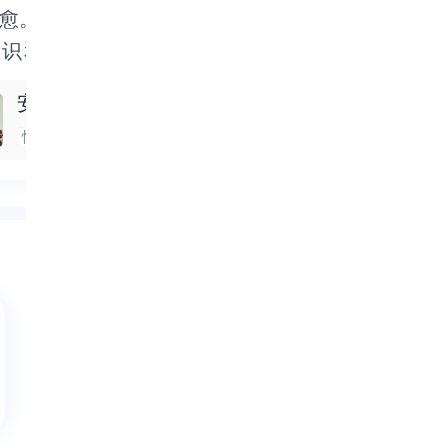
愈。您从不评判，只是用专
愈。您从不评判，只是用专
第一次购买倾
第一次购买倾
知识和无尽的耐心，
识和无尽的耐心，为我点亮
进来的，曾一
进来的，曾一
...
全部
亮前行的路。那些曾经压得
路。那些曾经压得我喘不过
师就是心理咨询
理咨询师。 由
安岭
王晓星
过气的情绪，在您的引导下
情绪，在您的引导下逐渐释
加时，一共聊
共聊了3个半
情绪管理
恋爱心理
人际关系
然。感谢您让我看到自己的
谢您让我看到自己的光芒，
开始的情绪低
绪低落，到崩
，也让我有了面对生活的勇
有了面对生活的勇气。真心
到逐渐归于平
于平静，老师
心感谢您，一位不可多得的
您，一位不可多得的好咨询
柔，在回应的
的同时，也给
师！
的善意，可以
以包容理解我
不苛责，更多
多是接纳，可
份善意，让我
我们在交流中
出一些以前不
不太确定的东
了一些希望和方
和方向。 老师
柔，并且有鼓
鼓励到我，找
交流，我也要
要努力做好自