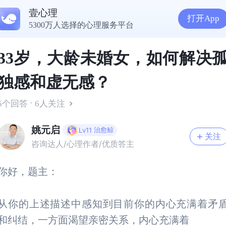
壹心理
打开App
5300万人选择的心理服务平台
33岁，大龄未婚女，如何解决
独感和虚无感？
·
5个回答
6人关注
姚元启
治愈鲸
Lv11
关注
咨询达人/心理作者/优质答主
你好，题主：
从你的上述描述中感知到目前你的内心充满着矛
和纠结，一方面渴望亲密关系，内心充满着