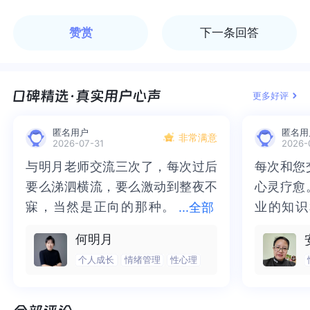
赞赏
下一条回答
更多好评
匿名用户
匿名用
非常满意
2026-07-31
2026-
与明月老师交流三次了，每次过后
与明月老师交流三次了，每次过后
每次和您
每次和您
要么涕泗横流，要么激动到整夜不
要么涕泗横流，要么激动到整夜不
心灵疗愈
心灵疗愈
寐，当然是正向的那种。
寐，当然是正向的那种。二十多年
业的知识
业的知识
...
全部
二十多年的抑塞之气一点点剥离开
的抑塞之气一点点剥离开来，觉得
为我点亮
前行的路
何明月
来，觉得不必再踽踽独行，也不必
不必再踽踽独行，也不必再困于桎
我喘不过
气的情绪
个人成长
情绪管理
性心理
再困于桎梏，更不必觉得这半生所
梏，更不必觉得这半生所积，靡有
逐渐释然
然。感谢
积，靡有孑遗。“行到水穷处，坐看
孑遗。“行到水穷处，坐看云起
光芒，也
也让我有
云起时”，此后大概不必再负着旧日
时”，此后大概不必再负着旧日前
气。真心
感谢您，