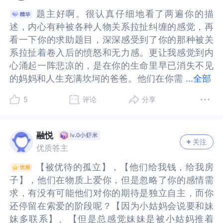
的关系，也好过没有关系”的观念。书中分析了相应
好过没有关系”的观念。书中分析了相应的案例，遭
是一个坚实的自体带着自己的有弹性的安全结界自
坚实的自体带着自己的有弹性的安全结界自由并有
你会体会到，当你允许恨的存在和流露，恨意背后
到，当你允许恨的存在和流露，恨意背后起作用
题主好啊。很认真仔细地看了两遍你的描
题主好啊。很认真仔细地看了两遍你的描
的案例，遭受家暴的孩子，和完全被忽视的孩子，
受家暴的孩子，和完全被忽视的孩子，被忽视的那
由并有力量的在这个世间行走。别人的回应或者状
力量的在这个世间行走。别人的回应或者状态，我
起作用的，就是你得不到爱的伤痛在呐喊，在渴望
的，就是你得不到爱的伤痛在呐喊，在渴望着，在
述，内心有种被各种人物关系拉扯纠缠的感觉，再
述，内心有种被各种人物关系拉扯纠缠的感觉，再
被忽视的那一个，遭受的创伤更为严重。因为家暴
一个，遭受的创伤更为严重。因为家暴本身也是一
态，我们无法掌控，但他们作为刺激源，我们因此
们无法掌控，但他们作为刺激源，我们因此而产生
着，在悲伤着，深深的丧失感让你感觉无力你，这
悲伤着，深深的丧失感让你感觉无力你，这时候你
看一下你的求助题目，深深感受到了你的那种被关
看一下你的求助题目，深深感受到了你的那种被关
本身也是一种链接，非常强烈的链接，而忽视则代
种链接，非常强烈的链接，而忽视则代表“我完全不
而产生的内在波动与冲击，总能被理解和安放，然
的内在波动与冲击，总能被理解和安放，然后看得
时候你要学会为自己怜悯，为自己的丧失哀悼，学
要学会为自己怜悯，为自己的丧失哀悼，学会自我
系拉扯着卷入后的愤怒和无力感。更让我感觉到内
系拉扯着卷入后的愤怒和无力感。更让我感觉到内
表“我完全不被需要”的遗弃感，是需要“用一生去疗
被需要”的遗弃感，是需要“用一生去疗愈的创伤”。
后看得到自己的选择和自由，相信世界之大，总能
到自己的选择和自由，相信世界之大，总能闯出一
会自我安抚。内心安全感的建立，取决于你有为自
安抚。内心安全感的建立，取决于你有为自己的丧
心涌起一阵悲凉的，是在你的生命里早已消失不见
心涌起一阵悲凉的，是在你的生命里早已消失不见
愈的创伤”。从文字里，看不出你父亲再婚是生母离
从文字里，看不出你父亲再婚是生母离开多久的事
闯出一片安身之所。对于被用财产和房子控制这件
片安身之所。对于被用财产和房子控制这件事，我
己的丧失哀悼的能力，取决于你有一定能力耐受自
失哀悼的能力，取决于你有一定能力耐受自己的伤
的妈妈和人生充满坎坷的爸爸。他们在你需
的妈妈和人生充满坎坷的爸爸。他们在你需要的时
...
全部
开多久的事情，可以确定的是：·7岁左右生母过世
情，可以确定的是：·7岁左右生母过世（过早的分
事，我想，这里面的核心不是别人的控制力或手段
想，这里面的核心不是别人的控制力或手段有多
己的伤痛，不再总是通过关系里别人对你态度的改
痛，不再总是通过关系里别人对你态度的改变来证
要的时候，既没有办法给到你陪伴，也没有办法给
候，既没有办法给到你陪伴，也没有办法给你支持
（过早的分离创伤）·父亲再婚（分离焦虑）·生母娘
离创伤）·父亲再婚（分离焦虑）·生母娘家方当众对
有多强，而是自己的需要有多少，这更像一个可以
强，而是自己的需要有多少，这更像一个可以换算
变来证明你得到了爱，而是你可以做到把对过去逝
明你得到了爱，而是你可以做到把对过去逝去的感
5
评论
分享
你支持和帮助，你的身后是空无一人的感觉，没有
和帮助，你的身后是空无一人的感觉，没有人可以
家方当众对父亲的指责（贬低权威，混淆家庭系统
父亲的指责（贬低权威，混淆家庭系统边界）·大学
换算的交换，如果我们不需要这份物质，那么这个
的交换，如果我们不需要这份物质，那么这个控制
去的感情从“旧人旧事”那里抽回来，投入到新的安
情从“旧人旧事”那里抽回来，投入到新的安全的“新
人可以依靠。当看到“为了自救，我做过五年心理咨
依靠。当看到“为了自救，我做过五年心理咨询，目
边界）·大学时父亲入狱，后出狱（再次触发安全感
时父亲入狱，后出狱（再次触发安全感丧失的应
控制便没有着力点，如果我们需要，或者一部分，
便没有着力点，如果我们需要，或者一部分，那么
全的“新人新事”关系中，重新建立真诚与爱的联
人新事”关系中，重新建立真诚与爱的联结。成长必
询，目前也在持续学习心理学”时，压在心头的一块
前也在持续学习心理学”时，压在心头的一块石头好
丧失的应激）·成年后家庭对你的财产的控制和干预
激）·成年后家庭对你的财产的控制和干预（失控=
那么也可以换算我可以付出多少，就像我们工作，
也可以换算我可以付出多少，就像我们工作，你回
融悦
结。成长必然伴随丧失之痛和分离之痛，带着伤也
然伴随丧失之痛和分离之痛，带着伤也依然可以找
关注
石头好像才能放下来了一些，才能长出一口气，感
像才能放下来了一些，才能长出一口气，感觉生活
（失控=安全感丧失）好像一张不断被揉皱又展平的
安全感丧失）好像一张不断被揉皱又展平的纸，表
你回衡量薪水和工作量一样，事实上的选择权永远
衡量薪水和工作量一样，事实上的选择权永远在我
优质答主
依然可以找寻你想要的平等真诚的爱，这一切需要
寻你想要的平等真诚的爱，这一切需要你内心学会
觉生活有了希望一样。下面是对你提问的一些理解
有了希望一样。下面是对你提问的一些理解和反
纸，表面看起来永远享有物质优待，实际每一道褶
面看起来永远享有物质优待，实际每一道褶皱都无
在我们（如果这个隐喻有些冒犯，请原谅）。这样
们（如果这个隐喻有些冒犯，请原谅）。这样的思
你内心学会真正爱自己，在看清真相后，有剥离你
真正爱自己，在看清真相后，有剥离你厌恶的关
【被优待的孤立】，【他们给我钱，给我房
【被优待的孤立】，【他们给我钱，给我房
和反馈，希望能对你有个参考作用吧。开始的时
馈，希望能对你有个参考作用吧。开始的时候，你
皱都无法在完全抹平还原。你依然在努力的让自己
法在完全抹平还原。你依然在努力的让自己还原平
的思考本身也是对情绪和客观需要的一个清晰和分
考本身也是对情绪和客观需要的一个清晰和分离。
厌恶的关系，面对内心脆弱，接纳丧失的勇气，以
系，面对内心脆弱，接纳丧失的勇气，以及创造爱
子】，他们在物质上爱你，但是忽略了你的感情需
子】，他们在物质上爱你，但是忽略了你的感情需
候，你提到“这段时间，我一直在处理和原生家庭的
提到“这段时间，我一直在处理和原生家庭的关系，
还原平整。不再讨好，却依然主动恢复拉黑的娘家
整。不再讨好，却依然主动恢复拉黑的娘家关系，
离。创伤疗愈是很重要的一方面，自我发展也是很
创伤疗愈是很重要的一方面，自我发展也是很重要
及创造爱的能力，找到你感觉安全真诚的人，建立
的能力，找到你感觉安全真诚的人，建立信任安全
求，有没有可能他们对你的期待是独立自主，而你
求，有没有可能他们对你的期待是独立自主，而你
关系，核心是想做到真正的“课题分离”。”，当我通
核心是想做到真正的“课题分离”。”，当我通篇读下
关系，主动与亲戚们沟通、靠近。努力过后，依然
主动与亲戚们沟通、靠近。努力过后，依然无法平
重要的一方面，就像，我们只要点起火堆，寒冷就
的一方面，就像，我们只要点起火堆，寒冷就不足
信任安全真诚关系的能力。这些需要慢慢在关系中
真诚关系的能力。这些需要慢慢在关系中学习，你
还停留在索爱的阶段呢？【因为小姑妈会说要和妹
还停留在索爱的阶段呢？【因为小姑妈会说要和妹
篇读下来以后，我感受到的，你在处理原生家庭关
来以后，我感受到的，你在处理原生家庭关系的核
无法平复内心的渴望和恨意的翻涌。你想要从“不被
复内心的渴望和恨意的翻涌。你想要从“不被需要
不足为惧。简单的分享一些小小的视角，希望可以
为惧。简单的分享一些小小的视角，希望可以略微
学习，你最在意什么，也会被什么所控制，安全感
最在意什么，也会被什么所控制，安全感的建立需
妹多联系】、【但是总感觉妹妹是被小姑妈推着
妹多联系】、【但是总感觉妹妹是被小姑妈推着
系的核心是如何做到“客体分离”。这是两个不同的
心是如何做到“客体分离”。这是两个不同的议题，