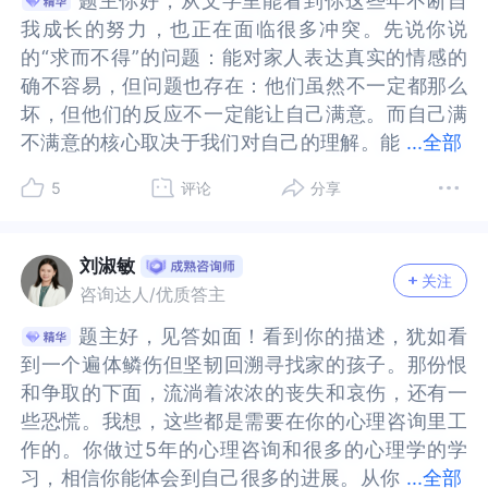
题主你好，从文字里能看到你这些年不断自
题主你好，从文字里能看到你这些年不断自
望跟亲戚建立真正的感情，而不是互相之间讨好、
戚建立真正的感情，而不是互相之间讨好、假客气
己的所有，允许所有的发生，同时我们也能给自己
允许所有的发生，同时我们也能给自己安全感。第
呢。【关于成长】这个端午节，你做了很不一样的
呢。【关于成长】这个端午节，你做了很不一样的
我成长的努力，也正在面临很多冲突。先说你说
我成长的努力，也正在面临很多冲突。先说你说
假客气或者出于家长要求而被迫无奈的交往。你很
或者出于家长要求而被迫无奈的交往。你很努力学
安全感。第三，区分物质馈赠和情感绑架，物质是
三，区分物质馈赠和情感绑架，物质是物质，情感
事。首先你敢于愤怒，和表弟（小舅舅儿子）吵
事。首先你敢于愤怒，和表弟（小舅舅儿子）吵
的“求而不得”的问题：能对家人表达真实的情感的
的“求而不得”的问题：能对家人表达真实的情感的
努力学习心理学，做心理咨询疗愈自己，你也通过
习心理学，做心理咨询疗愈自己，你也通过付诸行
物质，情感是情感，接受物质不代表我要让出我的
是情感，接受物质不代表我要让出我的情绪边界，
架，去表达愤怒和渴望。还有需要妹妹的关心，能
架，去表达愤怒和渴望。还有需要妹妹的关心，能
确不容易，但问题也存在：他们虽然不一定都那么
确不容易，但问题也存在：他们虽然不一定都那么
付诸行动，做出自己以前不敢做的事如拉黑、拒绝
动，做出自己以前不敢做的事如拉黑、拒绝表达自
情绪边界，人格对立等等，他们愿意给予财产等是
人格对立等等，他们愿意给予财产等是他们的选
感受到你其实内心很在意他们。表弟和表妹对你的
感受到你其实内心很在意他们。表弟和表妹对你的
坏，但他们的反应不一定能让自己满意。而自己满
坏，但他们的反应不一定能让自己满意。而自己满
表达自己的愤怒，来证明自己是可以改变的。你通
己的愤怒，来证明自己是可以改变的。你通过主动
他们的选择，不等于我们需要顺从他们的安排，选
择，不等于我们需要顺从他们的安排，选择等等，
态度，让你不舒服，主要是他们有人帮助？例如小
态度，让你不舒服，主要是他们有人帮助？例如小
不满意的核心取决于我们对自己的理解。能
不满意的核心取决于我们对自己的理解。能和他们
...
全部
过主动挑破挑破，勇敢面对和联系母亲这边的亲
挑破挑破，勇敢面对和联系母亲这边的亲戚，表达
择等等，不必因为接受了物质就自我绑架，很多时
不必因为接受了物质就自我绑架，很多时候，我们
姑妈会因妹妹忙挡着了。如果我们要课题分离的
姑妈会因妹妹忙挡着了。如果我们要课题分离的
和他们取得一些正向的情感联系固然好，但不能全
取得一些正向的情感联系固然好，但不能全指望他
戚，表达希望跟弟妹建立真诚平等尊重友好的关系
希望跟弟妹建立真诚平等尊重友好的关系的需求等
候，我们容易被裹挟，是因为内在产生了亏欠感，
容易被裹挟，是因为内在产生了亏欠感，觉得拿了
话，你可以表达自己的感受，别人如何回应是别人
话，你可以表达自己的感受，别人如何回应是别人
5
评论
分享
指望他们。这会涉及到心理学上讲的“哀悼”：从自
们。这会涉及到心理学上讲的“哀悼”：从自己对别
的需求等等，你发现自己做了这么多，内心的恨意
等，你发现自己做了这么多，内心的恨意和渴望还
觉得拿了别人的东西就不应该拒绝他们的要求，所
别人的东西就不应该拒绝他们的要求，所以我们需
的事情。这个过程还可以继续深入探索自己，在你
的事情。这个过程还可以继续深入探索自己，在你
己对别人的期待里，多理解自己对别人投入的情
人的期待里，多理解自己对别人投入的情感，把那
和渴望还在，因为你发现你的亲戚们给不到你想要
在，因为你发现你的亲戚们给不到你想要的平等真
以我们需要反复的告诉自己，物质赠与并不代表人
要反复的告诉自己，物质赠与并不代表人格从属。
心里表弟表妹有父母的爱，而你其实很多事需要自
心里表弟表妹有父母的爱，而你其实很多事需要自
感，把那些情感收回自身，因此来完善自己的心理
些情感收回自身，因此来完善自己的心理功能，把
的平等真诚的爱。你想知道，在看清了亲戚们的局
诚的爱。你想知道，在看清了亲戚们的局限、你也
格从属。最后，建立自己的安全感，降低对原生家
最后，建立自己的安全感，降低对原生家庭务实的
刘淑敏
己做主，而他们还有人照顾。你的感受是什么呢？
己做主，而他们还有人照顾。你的感受是什么呢？
关注
功能，把能量投到适合的地方。操作层面来说，和
能量投到适合的地方。操作层面来说，和家人相处
限、你也表达了自己的真实感受之后，你要如何与
表达了自己的真实感受之后，你要如何与这份求不
庭务实的心理依赖，我们不必在意原生家庭是否能
心理依赖，我们不必在意原生家庭是否能治愈自己
咨询达人/优质答主
这里其实很复杂，有兄弟姐妹感情，也有如你说的
这里其实很复杂，有兄弟姐妹感情，也有如你说的
家人相处的时候，核心在于理解他们是怎么影响自
的时候，核心在于理解他们是怎么影响自己的，然
这份求不得的渴望和恨意和平相处，不再被它们拖
得的渴望和恨意和平相处，不再被它们拖进内耗的
治愈自己作为疗愈的标准，接纳有些关系只能浅
作为疗愈的标准，接纳有些关系只能浅交，无法深
渴望一份平等的、真诚的爱。让我想起我的妈妈，
渴望一份平等的、真诚的爱。让我想起我的妈妈，
题主好，见答如面！看到你的描述，犹如看
题主好，见答如面！看到你的描述，犹如看
己的，然后把他们当成和自己平等的独立的人看
后把他们当成和自己平等的独立的人看待，再决定
进内耗的泥潭？以及，面对未来亲戚们可能继续用
泥潭？以及，面对未来亲戚们可能继续用房子、财
交，无法深爱，包括那些父亲和亲戚等等复杂的关
爱，包括那些父亲和亲戚等等复杂的关系。强化自
总是横在我和姐姐和其他家人之间。之前我也有愤
总是横在我和姐姐和其他家人之间。之前我也有愤
到一个遍体鳞伤但坚韧回溯寻找家的孩子。那份恨
到一个遍体鳞伤但坚韧回溯寻找家的孩子。那份恨
待，再决定如何和他们相处。有些人可能可以修复
如何和他们相处。有些人可能可以修复关系，有些
房子、财产等方式来尝试控制你时，你该如何在内
产等方式来尝试控制你时，你该如何在内心建立更
系。强化自己的收入规划，即便没有家庭给予的财
己的收入规划，即便没有家庭给予的财产也能独立
怒，在妈妈心里姐姐需要保护，需要帮她做主。而
怒，在妈妈心里姐姐需要保护，需要帮她做主。而
和争取的下面，流淌着浓浓的丧失和哀伤，还有一
和争取的下面，流淌着浓浓的丧失和哀伤，还有一
关系，有些人可能只能给自己一些借鉴作用，让自
人可能只能给自己一些借鉴作用，让自己理解自
心建立更强的安全感，让自己不再被卷。我看到你
强的安全感，让自己不再被卷。我看到你想努力活
产也能独立生活，当我们不害怕失去物质馈赠，别
生活，当我们不害怕失去物质馈赠，别人就很难用
我是可以自己处理的，后来我看到自己愤怒背后的
我是可以自己处理的，后来我看到自己愤怒背后的
些恐慌。我想，这些都是需要在你的心理咨询里工
些恐慌。我想，这些都是需要在你的心理咨询里工
己理解自己；有些人只能远离，或者只有心理上的
己；有些人只能远离，或者只有心理上的意义，而
想努力活出自我，找到爱和内心的平静，也希望更
出自我，找到爱和内心的平静，也希望更好得保护
人就很难用那些来拿捏自己。我们可以长期学习心
那些来拿捏自己。我们可以长期学习心理学，坚持
期待。慢慢没有期待，就会平静。就如你说你看到
期待。慢慢没有期待，就会平静。就如你说你看到
作的。你做过5年的心理咨询和很多的心理学的学
作的。你做过5年的心理咨询和很多的心理学的学
意义，而难以在现实中建立多好的关系。然后是“财
难以在现实中建立多好的关系。然后是“财产”“房
好得保护自己的心情。渴望和恨意，可以通过表达
自己的心情。渴望和恨意，可以通过表达自己和付
理学，坚持自我觉察，把过往的创伤经历转化为自
自我觉察，把过往的创伤经历转化为自我觉察的资
他们的局限，他们给不了。这个过程我们真正为自
他们的局限，他们给不了。这个过程我们真正为自
习，相信你能体会到自己很多的进展。从你
习，相信你能体会到自己很多的进展。从你现在的
...
全部
产”“房子”什么的问题：这里一部分是现实问题，需
子”什么的问题：这里一部分是现实问题，需要自己
自己和付诸行动减轻一些，无法被消除，因为你内
诸行动减轻一些，无法被消除，因为你内心是有创