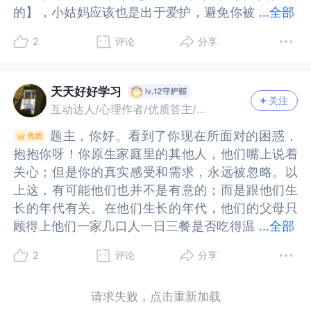
需要的”无价值感中脱离出来，你采取了一种非常强
的”无价值感中脱离出来，你采取了一种非常强链接
略微给到一些支持。如果有觉得不适合你情况的地
给到一些支持。如果有觉得不适合你情况的地方，
的建立需要有一定耐受情绪痛苦的能力，建议寻求
要有一定耐受情绪痛苦的能力，建议寻求专业人士
的】，小姑妈应该也是出于爱护，避免你被
的】，小姑妈应该也是出于爱护，避免你被冷落，
...
全部
议题，简单来说，课题分离指的是责任归属，谁的
简单来说，课题分离指的是责任归属，谁的责任由
链接的方式，去修复与家庭的关系。那么，如何让
的方式，去修复与家庭的关系。那么，如何让自己
方，请留在这里，还给我。好好照顾自己，看向你
请留在这里，还给我。好好照顾自己，看向你一路
专业人士帮助。如需进一步交流，可关注个人主
帮助。如需进一步交流，可关注个人主页，心探服
冷落，才会让你和妹妹多联系吧。如果看到家人和
才会让你和妹妹多联系吧。如果看到家人和亲戚的
责任由谁来负责；客体分离指的是人，重要客体通
谁来负责；客体分离指的是人，重要客体通常都指
自己更好的厘清边界，同时保护好自己呢？我想，
更好的厘清边界，同时保护好自己呢？我想，我们
一路走来的坚韧与强大，再去抚慰创伤，祈好！
走来的坚韧与强大，再去抚慰创伤，祈好！
2
评论
分享
页，心探服务。
务。
亲戚的善意，就能知道可能不是没有爱而是没有感
善意，就能知道可能不是没有爱而是没有感受到
常都指的是我们的养育者父母。虽然你现实的关系
的是我们的养育者父母。虽然你现实的关系中也的
我们可以尝试：1、顺应内心，不强求。我看到，你
可以尝试：1、顺应内心，不强求。我看到，你一边
受到爱。【这次明确表达了自己的需求都被小姑妈
爱。【这次明确表达了自己的需求都被小姑妈因妹
中也的确面临很多的“课题分离”议题，各种事情把
确面临很多的“课题分离”议题，各种事情把你拉扯
一边在强调，自己不再讨好，温柔而坚定的拒绝；
在强调，自己不再讨好，温柔而坚定的拒绝；一
因妹妹忙挡着了】，妹妹工作了吗？可能真的忙
妹忙挡着了】，妹妹工作了吗？可能真的忙吧，如
你拉扯得很消耗，但这些都有可能是一种表面现
得很消耗，但这些都有可能是一种表面现象，更重
一边，在勉强自己，链接这份包含恨意和情绪的关
边，在勉强自己，链接这份包含恨意和情绪的关
天天好好学习
关注
吧，如果你主动联系妹妹会怎么样呢？【我拒绝哥
果你主动联系妹妹会怎么样呢？【我拒绝哥哥的录
象，更重要的可能是深层的客体丧失和客体爱的丧
要的可能是深层的客体丧失和客体爱的丧失议题。
系。说明这些努力的背后，已然包含勉强和迎合的
系。说明这些努力的背后，已然包含勉强和迎合的
互动达人/心理作者/优质答主/故事达人
哥的录音，第一次和他说不要录音他说好但食言
音，第一次和他说不要录音他说好但食言了，第二
失议题。妈妈在你小学的时候就不幸离开了你，是
妈妈在你小学的时候就不幸离开了你，是客体丧
性质，才会让你感受到越努力、越痛苦。如果内心
性质，才会让你感受到越努力、越痛苦。如果内心
题主，你好。看到了你现在所面对的困惑，
题主，你好。看到了你现在所面对的困惑，
了，第二次再说不知道他删没删】，为什么要录音
次再说不知道他删没删】，为什么要录音呢？答应
客体丧失，而爸爸，又有了新家，还人生坎坷曾经
失，而爸爸，又有了新家，还人生坎坷曾经入狱服
抵触靠近，就暂时用物理边界塑造一个安全距离
抵触靠近，就暂时用物理边界塑造一个安全距离
抱抱你呀！你原生家庭里的其他人，他们嘴上说着
抱抱你呀！你原生家庭里的其他人，他们嘴上说着
呢？答应又食言让人感觉被欺骗。父亲再婚的家庭
又食言让人感觉被欺骗。父亲再婚的家庭让你从小
入狱服刑成了一个犯罪的人，爸爸的爱也不见了，
刑成了一个犯罪的人，爸爸的爱也不见了，这是客
吧。如果需要接触，带着沉默的一声“嗯”做回应，
吧。如果需要接触，带着沉默的一声“嗯”做回应，
关心；但是你的真实感受和需求，永远被忽略。以
关心；但是你的真实感受和需求，永远被忽略。以
让你从小经受打骂和管控教养，可能让你下意识地
经受打骂和管控教养，可能让你下意识地认为自身
这是客体爱的丧失。这些都是需要很充分的一个哀
体爱的丧失。这些都是需要很充分的一个哀悼的过
既不失毫无回应的礼性，也用一道无形的屏障拉开
既不失毫无回应的礼性，也用一道无形的屏障拉开
上这，有可能他们也并不是有意的；而是跟他们生
上这，有可能他们也并不是有意的；而是跟他们生
认为自身价值由家人评判，依附家人才能安稳，始
价值由家人评判，依附家人才能安稳，始终没有形
悼的过程的。你有过长程的咨询经历，这些或许都
程的。你有过长程的咨询经历，这些或许都已经在
了双方的距离。顶多会换来一句“不太懂事”、“不善
了双方的距离。顶多会换来一句“不太懂事”、“不善
长的年代有关。在他们生长的年代，他们的父母只
长的年代有关。在他们生长的年代，他们的父母只
终没有形成边界感，没有自主感，会习惯性妥协。
成边界感，没有自主感，会习惯性妥协。由于童年
已经在咨询中工作过很多次，但这些依然有可能还
咨询中工作过很多次，但这些依然有可能还是需要
沟通”之类的评价，无伤大雅，对你也不会产生更大
沟通”之类的评价，无伤大雅，对你也不会产生更大
顾得上他们一家几口人一日三餐是否吃得温
顾得上他们一家几口人一日三餐是否吃得温饱。以
...
全部
由于童年被管控、否定、情感忽视造成的心理创
被管控、否定、情感忽视造成的心理创伤，长大后
是需要一些时间去消化的哀伤。你现实中的痛苦
一些时间去消化的哀伤。你现实中的痛苦是“被优待
压力的评判。我们要明白，所有的带有评判和攻击
压力的评判。我们要明白，所有的带有评判和攻击
饱。以上这，是“马斯洛需求层次”理论的第一层：
上这，是“马斯洛需求层次”理论的第一层：生理需
伤，长大后遇到相似的情形，就会下意识地认为他
遇到相似的情形，就会下意识地认为他们要控制
是“被优待的孤立”，仔细地体会了一下这句话的表
的孤立”，仔细地体会了一下这句话的表达的深意，
性的语言，都是对方企图用其推动我们达成他们目
性的语言，都是对方企图用其推动我们达成他们目
2
评论
分享
生理需求。只有满足了这以上第一层，才谈得上满
求。只有满足了这以上第一层，才谈得上满足“马斯
们要控制我，我逃不开。可以简单判断一下自己处
我，我逃不开。可以简单判断一下自己处于哪种状
达的深意，感受到的可能是一种虚假的爱，一种表
感受到的可能是一种虚假的爱，一种表演式的爱，
标的工具。当这口“锅”我们不接时，语言本身的攻
标的工具。当这口“锅”我们不接时，语言本身的攻
足“马斯洛需求层次”理论的第二层-安全需求。如果
洛需求层次”理论的第二层-安全需求。如果在他们
于哪种状态，是被家人持续干预逼迫的现实控制？
态，是被家人持续干预逼迫的现实控制？还是家人
演式的爱，一种用物质来代替情感的真正忽视，房
一种用物质来代替情感的真正忽视，房子也好，钱
击属性，就荡然无存。2、做好自我保护，包括物资
击属性，就荡然无存。2、做好自我保护，包括物资
请求失败，点击重新加载
在他们成长的时候他们的父母并没有倾听过他们的
成长的时候他们的父母并没有倾听过他们的真实感
还是家人很少干涉，只是自己下意识地担心他们会
很少干涉，只是自己下意识地担心他们会否定我？
子也好，钱也好，看起来都是爱，但又都不是，没
也好，看起来都是爱，但又都不是，没有情感作为
财产、心理防护。关于你担心会被继续用房子、财
财产、心理防护。关于你担心会被继续用房子、财