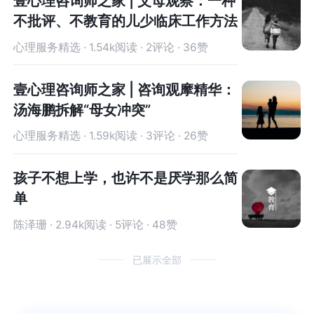
壹心理咨询师之家 | 父母观察：一种
扰，聊聊你现在的想法和决定，等等，这些都是在
你现在的想法和决定，等等，这些都是在通过一次
不批评、不教育的儿少临床工作方法
通过一次仪式上的行为方式来给自己一个心理暗
仪式上的行为方式来给自己一个心理暗示，你就要
示，你就要和过去再见了，就要去做想成为的那个
和过去再见了，就要去做想成为的那个自己。除了
心理服务精选 · 1.54k阅读 · 2评论 · 36赞
自己。除了爸爸，相信你的咨询师也会给你很多力
爸爸，相信你的咨询师也会给你很多力量的。祝
量的。祝好。
好。
壹心理咨询师之家 | 咨询观摩精华：
汤海鹏拆解“母女冲突”
心理服务精选 · 1.59k阅读 · 3评论 · 26赞
孩子不想上学，也许不是厌学那么简
单
陈泽珊 · 2.94k阅读 · 5评论 · 48赞
已展示全部