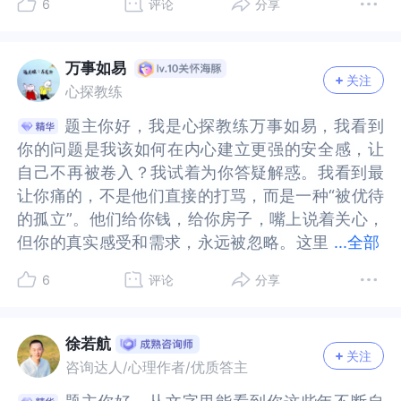
6
评论
分享
因为自己不够好配不上真心的偏爱。我们的内心深
己不够好配不上真心的偏爱。我们的内心深处是从
伤，需要去哀悼，去看见内心深处的痛苦。课题分
要去哀悼，去看见内心深处的痛苦。课题分离是分
也表达了自己的真实感受之后，我要如何与这份求
也表达了自己的真实感受之后，我要如何与这份求
有一个好的原生家庭，但你可以自己去创造一个好
的原生家庭，但你可以自己去创造一个好的原生家
处是从未被满足的童年核心依恋需求，需要希望自
未被满足的童年核心依恋需求，需要希望自己被主
离是分清哪些是别人的事情，哪些是自己的事情。
清哪些是别人的事情，哪些是自己的事情。你的真
不得的渴望和恨意和平相处，不再被它们拖进内耗
不得的渴望和恨意和平相处，不再被它们拖进内耗
的原生家庭。过程中，我们可以重新养育自己，成
庭。过程中，我们可以重新养育自己，成为自己最
己被主动看见，被在意，情绪被重视的家庭归属
动看见，被在意，情绪被重视的家庭归属感。如何
你的真实感受和需求，永远被忽略。这里我们可以
实感受和需求，永远被忽略。这里我们可以思考一
的泥潭？以及，面对未来他们可能继续用房子、财
的泥潭？以及，面对未来他们可能继续用房子、财
为自己最好的原生家庭。你可以给自己从未拥有过
好的原生家庭。你可以给自己从未拥有过的温柔，
万事如易
关注
感。如何破解：首先，尝试让渴求的关爱和残留的
破解：首先，尝试让渴求的关爱和残留的恨意和平
思考一下，我们自己了解自己的真实感受和需求
下，我们自己了解自己的真实感受和需求吗？是不
产等方式来尝试控制我时，我该如何在内心建立更
产等方式来尝试控制我时，我该如何在内心建立更
的温柔，做那个为自己遮风挡雨的大人。你完全有
做那个为自己遮风挡雨的大人。你完全有能力改写
心探教练
恨意和平相处，停止内耗。承认父母和亲戚们的原
相处，停止内耗。承认父母和亲戚们的原生家庭模
吗？是不是自己有时也会觉得不清晰呢？我们再想
是自己有时也会觉得不清晰呢？我们再想一想，我
强的安全感，让自己不再被卷
强的安全感，让自己不再被卷
能力改写人生的剧本，把亏欠自己的爱，一点点地
人生的剧本，把亏欠自己的爱，一点点地补回来。
题主你好，我是心探教练万事如易，我看到
题主你好，我是心探教练万事如易，我看到
生家庭模式限制，他们只会用钱安排人情往来表达
式限制，他们只会用钱安排人情往来表达关心，没
一想，我们会了解身边哪个人真实的感受和需求
们会了解身边哪个人真实的感受和需求呢？除非我
补回来。当你成为自己最稳固的依靠，曾经缺失的
当你成为自己最稳固的依靠，曾经缺失的安全感便
你的问题是我该如何在内心建立更强的安全感，让
你的问题是我该如何在内心建立更强的安全感，让
关心，没有共情能力，这是他们的局限性，而不是
有共情能力，这是他们的局限性，而不是针对我们
呢？除非我们自己知道，或者对方知道，坦诚说出
们自己知道，或者对方知道，坦诚说出来，我们也
安全感便会从心底生根发芽，最终长成一棵足以抵
会从心底生根发芽，最终长成一棵足以抵御风雨的
自己不再被卷入？我试着为你答疑解惑。我看到最
自己不再被卷入？我试着为你答疑解惑。我看到最
针对我们自己。尝试告诉自己，我内心那个小时候
自己。尝试告诉自己，我内心那个小时候受伤的孩
来，我们也许可以知道一些。最近你在做“把脓包挑
许可以知道一些。最近你在做“把脓包挑破”的事
御风雨的大树。
大树。
让你痛的，不是他们直接的打骂，而是一种“被优待
让你痛的，不是他们直接的打骂，而是一种“被优待
受伤的孩子依然会难过和渴望关爱这是被允许的，
子依然会难过和渴望关爱这是被允许的，不用批评
破”的事情，主要是你知道了自己必须这样去做：这
情，主要是你知道了自己必须这样去做：这就是你
的孤立”。他们给你钱，给你房子，嘴上说着关心，
的孤立”。他们给你钱，给你房子，嘴上说着关心，
不用批评自己为什么还放不下。第二，把从外向外
自己为什么还放不下。第二，把从外向外求的依恋
就是你为自己负责，也知道自己必须这样做。这样
为自己负责，也知道自己必须这样做。这样的你其
但你的真实感受和需求，永远被忽略。这里
但你的真实感受和需求，永远被忽略。这里有一种
...
全部
求的依恋期待转向自我向内求。我们之所以会痛
期待转向自我向内求。我们之所以会痛苦，是因为
的你其实是信任自己的，真正了解自己内心了，你
实是信任自己的，真正了解自己内心了，你需要这
有一种你无法真正融入你的家人和亲人中，不被你
你无法真正融入你的家人和亲人中，不被你家人和
苦，是因为一直把确认自己值得被爱的权利交给了
一直把确认自己值得被爱的权利交给了原生家庭，
需要这样去做，这个“感受和需求”是真实的。也说
样去做，这个“感受和需求”是真实的。也说明其实
6
评论
分享
家人和亲人真诚对待的感觉，你知道家人可能出于
亲人真诚对待的感觉，你知道家人可能出于客气或
原生家庭，但其实想要得到爱，不是划清边界就结
但其实想要得到爱，不是划清边界就结束，而是完
明其实他人理解不理解，或者如何看待这件事，其
他人理解不理解，或者如何看待这件事，其实并没
客气或利益原因关心你，实际是排斥你、把你放在
利益原因关心你，实际是排斥你、把你放在跟她们
束，而是完成依恋的自我供养，可以问问自己，当
成依恋的自我供养，可以问问自己，当我感到委屈
实并没有那么重要，不然自己的伤口“永远不会真的
有那么重要，不然自己的伤口“永远不会真的
跟她们不同的世界来特殊对待的，这种特殊让你感
不同的世界来特殊对待的，这种特殊让你感觉不真
我感到委屈时，我会不会安抚自己，而不是责怪自
时，我会不会安抚自己，而不是责怪自己敏感我，
好。”所以，我是认同你这样去做，并且敢于为自己
好。”所以，我是认同你这样去做，并且敢于为自己
徐若航
关注
觉不真诚，也没有跟亲人建立任何情感联结。但你
诚，也没有跟亲人建立任何情感联结。但你渴望能
己敏感我，当我失望的时候，我能否接纳自己的难
当我失望的时候，我能否接纳自己的难过，而不是
负责，你对自己信任，其实自己对自己有安全感的
负责，你对自己信任，其实自己对自己有安全感的
咨询达人/心理作者/优质答主
渴望能够得到亲人真正的接纳，关心和对待，你渴
够得到亲人真正的接纳，关心和对待，你渴望跟亲
过，而不是逼迫自己懂事，让自己更好，是接纳自
逼迫自己懂事，让自己更好，是接纳自己的所有，
一部分。这个时候的你已经有保护自己的能力了
一部分。这个时候的你已经有保护自己的能力了