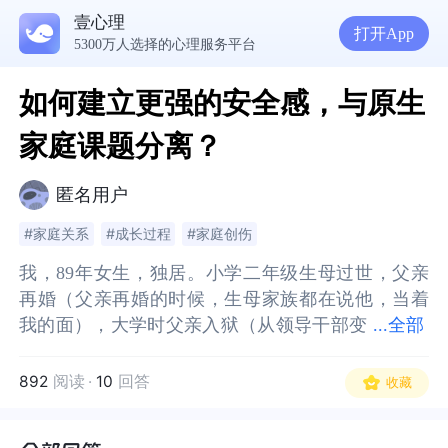
壹心理
打开App
5300万人选择的心理服务平台
如何建立更强的安全感，与原生
家庭课题分离？
匿名用户
#家庭关系
#成长过程
#家庭创伤
我，89年女生，独居。小学二年级生母过世，父亲
我，89年女生，独居。小学二年级生母过世，父亲
再婚（父亲再婚的时候，生母家族都在说他，当着
再婚（父亲再婚的时候，生母家族都在说他，当着
我的面），大学时父亲入狱（从领导干部变
我的面），大学时父亲入狱（从领导干部变成服刑
...
全部
成服刑人员，现在他已经回家，目前情况看起来还
人员，现在他已经回家，目前情况看起来还好）从
好）从小在动荡和小心翼翼中长大。为了自救，我
小在动荡和小心翼翼中长大。为了自救，我做过五
892
阅读
·
10
回答
收藏
做过五年心理咨询，目前也在持续学习心理学。
年心理咨询，目前也在持续学习心理学。
这段时间，我一直在处理和原生家庭的关系，核心
这段时间，我一直在处理和原生家庭的关系，核心