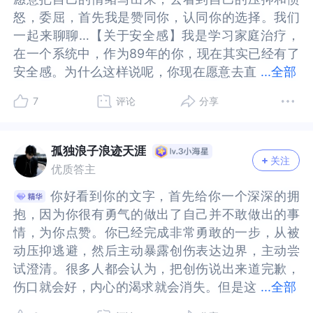
开了个别误会，某些信息观点达成一致，我知道他
开了个别误会，某些信息观点达成一致，我知道他
员，他们会有自己的局限性，有自己人生发展的不
会有自己的局限性，有自己人生发展的不如意，有
怒，委屈，首先我是赞同你，认同你的选择。我们
怒，委屈，首先我是赞同你，认同你的选择。我们
也是那个家族和时代的受害者，但我还是讨厌他，
也是那个家族和时代的受害者，但我还是讨厌他，
如意，有自己家庭发展的不如意，甚至他们也有自
自己家庭发展的不如意，甚至他们也有自己原生家
一起来聊聊…【关于安全感】我是学习家庭治疗，
一起来聊聊…【关于安全感】我是学习家庭治疗，
虽然不再拉黑他但也只是放在角落里免打扰；我第
虽然不再拉黑他但也只是放在角落里免打扰；我第
己原生家庭的创伤。所以他们的行为，他们对我们
庭的创伤。所以他们的行为，他们对我们的评价就
在一个系统中，作为89年的你，现在其实已经有了
在一个系统中，作为89年的你，现在其实已经有了
一次对小姑妈直接说出我需要妹妹的关心，因为小
一次对小姑妈直接说出我需要妹妹的关心，因为小
的评价就不是客观的。原生家庭也是个家庭，带领
不是客观的。原生家庭也是个家庭，带领我们成长
安全感。为什么这样说呢，你现在愿意去直
安全感。为什么这样说呢，你现在愿意去直面，愿
...
全部
姑妈会说要和妹妹多联系，我真的有在做，以前妹
姑妈会说要和妹妹多联系，我真的有在做，以前妹
我们成长的家庭，虽然给的不完美，甚至不幸福，
的家庭，虽然给的不完美，甚至不幸福，但没有这
面，愿意去探索自己内心深处的秘密，这个过程其
意去探索自己内心深处的秘密，这个过程其实很痛
妹给我买的迪士尼玩偶，还是给我生日祝福我都记
妹给我买的迪士尼玩偶，还是给我生日祝福我都记
但没有这个家庭，我们或许还不能健康地在这里交
个家庭，我们或许还不能健康地在这里交流。可能
7
评论
分享
实很痛苦的，需要自己去看到早期那些过往。我举
苦的，需要自己去看到早期那些过往。我举个不恰
得，我也都回礼，小姑妈给我买的东西我也会通过
得，我也都回礼，小姑妈给我买的东西我也会通过
流。可能过去的自己很不幸，但是我们的人生是要
过去的自己很不幸，但是我们的人生是要继续不幸
个不恰当的例子：就像有些人有“伤口”，表面包扎
当的例子：就像有些人有“伤口”，表面包扎一下，
给她小外甥女买的东西给他们…但是总感觉妹妹是
给她小外甥女买的东西给他们…但是总感觉妹妹是
继续不幸还是幸福下去就是自己的选择。最好的和
还是幸福下去就是自己的选择。最好的和解或成长
一下，其实并没有效果。如果里面有炎症，依然看
其实并没有效果。如果里面有炎症，依然看到的是
被小姑妈推着的，小时候和妹妹相处就有这种感
被小姑妈推着的，小时候和妹妹相处就有这种感
解或成长是陪伴自己内在的小孩长大。那么什么是
是陪伴自己内在的小孩长大。那么什么是内在小孩
孤独浪子浪迹天涯
关注
到的是内在伤口，甚至很多时候处理的时候是很痛
内在伤口，甚至很多时候处理的时候是很痛苦的。
觉，反正这次我明确表达了自己的需求都被小姑妈
觉，反正这次我明确表达了自己的需求都被小姑妈
内在小孩呢？就是小时候受伤的自己内化的结果。
呢？就是小时候受伤的自己内化的结果。一个没有
优质答主
苦的。内心也是如此，有些人假装幸福，假装快
内心也是如此，有些人假装幸福，假装快乐，看似
因妹妹忙挡着了；我拒绝哥哥的录音，第一次和他
因妹妹忙挡着了；我拒绝哥哥的录音，第一次和他
一个没有得到足够关注的孩子，是缺少关爱和理解
得到足够关注的孩子，是缺少关爱和理解的，是缺
你好看到你的文字，首先给你一个深深的拥
你好看到你的文字，首先给你一个深深的拥
乐，看似快乐背后久了会麻木。我们学过心理学都
快乐背后久了会麻木。我们学过心理学都知道，情
说不要录音他说好但实言了，第二次再说不知道他
说不要录音他说好但实言了，第二次再说不知道他
的，是缺少照顾和支持的。那么这些甚至还有更多
少照顾和支持的。那么这些甚至还有更多就是自身
抱，因为你很有勇气的做出了自己并不敢做出的事
抱，因为你很有勇气的做出了自己并不敢做出的事
知道，情绪是个捣蛋鬼，随时会出来，不受控制。
绪是个捣蛋鬼，随时会出来，不受控制。只要不被
删没删，我温和而坚定地拒绝了后妈让我回家吃饭
删没删，我温和而坚定地拒绝了后妈让我回家吃饭
就是自身内在小孩的需求。把自己当成小孩，按照
内在小孩的需求。把自己当成小孩，按照自己理想
情，为你点赞。你已经完成非常勇敢的一步，从被
情，为你点赞。你已经完成非常勇敢的一步，从被
只要不被看到的情绪，在日常生活中都会随时影响
看到的情绪，在日常生活中都会随时影响我们。你
的要求。我做这些是为了把我心里那些积压太久的
的要求。我做这些是为了把我心里那些积压太久的
自己理想的家庭成员去陪伴内在小孩成长。有太多
的家庭成员去陪伴内在小孩成长。有太多的伤痛，
动压抑逃避，然后主动暴露创伤表达边界，主动尝
动压抑逃避，然后主动暴露创伤表达边界，主动尝
我们。你现在愿意处理和原生家庭的关系，并且是
现在愿意处理和原生家庭的关系，并且是想做到真
脓液，亲手挤出来。但我发现，即使我做了这么
脓液，亲手挤出来。但我发现，即使我做了这么
的伤痛，所以需要一个港湾来疗愈自己。爱是一种
所以需要一个港湾来疗愈自己。爱是一种伟大而无
试澄清。很多人都会认为，把创伤说出来道完歉，
试澄清。很多人都会认为，把创伤说出来道完歉，
想做到真正的“课题分离”。童年时期的你，经历了
正的“课题分离”。童年时期的你，经历了很多事
多，内心的渴望和恨意依然在翻涌。我渴望一份平
多，内心的渴望和恨意依然在翻涌。我渴望一份平
伟大而无声的力量。可以治愈一切的伤痛。当你有
声的力量。可以治愈一切的伤痛。当你有了一个陪
伤口就会好，内心的渴求就会消失。但是这
伤口就会好，内心的渴求就会消失。但是这种被积
...
全部
很多事情。对一个孩子来说，这些都是生命中重要
情。对一个孩子来说，这些都是生命中重要的事
等的、真诚的爱，但我看到他们的局限，他们给不
等的、真诚的爱，但我看到他们的局限，他们给不
了一个陪伴着你的爱人，生活平静幸福，原生家庭
伴着你的爱人，生活平静幸福，原生家庭所带来的
种被积累的情绪和委屈只会让我们反复怀疑自己，
累的情绪和委屈只会让我们反复怀疑自己，因为自
的事情，甚至对成年人来说，母亲的离去也是创
情，甚至对成年人来说，母亲的离去也是创伤，需
了。所以，我想探索的是：在看清了他们的局限、
了。所以，我想探索的是：在看清了他们的局限、
所带来的创伤也就渐渐在时间中痊愈了。也许你没
创伤也就渐渐在时间中痊愈了。也许你没有一个好