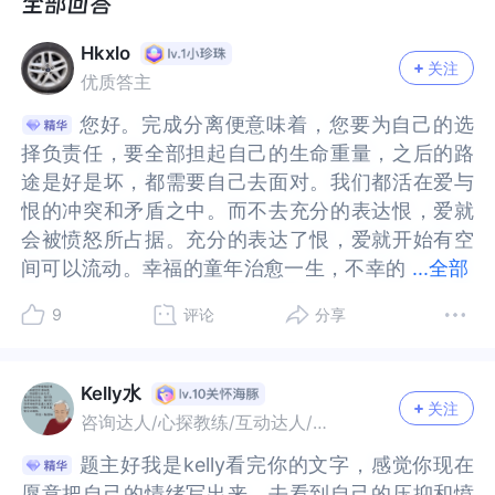
是想做到真正的“课题分离”。最让我痛的，不是他
是想做到真正的“课题分离”。最让我痛的，不是他
们直接的打骂，而是一种“被优待的孤立”。他们给
们直接的打骂，而是一种“被优待的孤立”。他们给
Hkxlo
我钱，给我房子，嘴上说着关心，但我的真实感受
我钱，给我房子，嘴上说着关心，但我的真实感受
关注
优质答主
和需求，永远被忽略。
和需求，永远被忽略。
为了从这种痛苦中挣脱，我一直在努力。我用了很
为了从这种痛苦中挣脱，我一直在努力。我用了很
您好。完成分离便意味着，您要为自己的选
您好。完成分离便意味着，您要为自己的选
久，才慢慢不再讨好；我用拉黑生母家族亲戚的方
久，才慢慢不再讨好；我用拉黑生母家族亲戚的方
择负责任，要全部担起自己的生命重量，之后的路
择负责任，要全部担起自己的生命重量，之后的路
式，给自己止血，保护自己。但我发现，只是拉
式，给自己止血，保护自己。但我发现，只是拉
途是好是坏，都需要自己去面对。我们都活在爱与
途是好是坏，都需要自己去面对。我们都活在爱与
黑，心里那些被忽视、被不公平对待的旧伤，依然
黑，心里那些被忽视、被不公平对待的旧伤，依然
恨的冲突和矛盾之中。而不去充分的表达恨，爱就
恨的冲突和矛盾之中。而不去充分的表达恨，爱就
会一波一波地侵袭而来。我知道，不把脓包挑破，
会一波一波地侵袭而来。我知道，不把脓包挑破，
会被愤怒所占据。充分的表达了恨，爱就开始有空
会被愤怒所占据。充分的表达了恨，爱就开始有空
伤口永远不会真的好。
伤口永远不会真的好。
间可以流动。幸福的童年治愈一生，不幸的
间可以流动。幸福的童年治愈一生，不幸的童年用
...
全部
所以，这个端午节，我做了以前从来不敢做的事。
所以，这个端午节，我做了以前从来不敢做的事。
童年用一生去治愈。原生家庭就是一个人的起跑
一生去治愈。原生家庭就是一个人的起跑线。但我
9
评论
分享
我主动联系了拉黑的生母家族亲戚，和表弟（小舅
我主动联系了拉黑的生母家族亲戚，和表弟（小舅
线。但我们完全有能力改写人生，拿回自己人生的
们完全有能力改写人生，拿回自己人生的主动权。
舅儿子）吵架，去表达我的愤怒和渴望。我和表弟
舅儿子）吵架，去表达我的愤怒和渴望。我和表弟
主动权。我们不需要疗愈原生家庭，很多时候，我
我们不需要疗愈原生家庭，很多时候，我们需要做
从争吵到互相道歉再深层沟通（道歉是我先提的，
从争吵到互相道歉再深层沟通（道歉是我先提的，
们需要做的是认识自己。因为我们改变不了我们的
的是认识自己。因为我们改变不了我们的原生家
Kelly水
我让他先道歉，他做了但不诚恳，所以我就示范给
我让他先道歉，他做了但不诚恳，所以我就示范给
关注
原生家庭，我们能改变的只有自己。看到父母的局
庭，我们能改变的只有自己。看到父母的局限性，
咨询达人/心探教练/互动达人/心理作者
他看，道歉应该谦逊、诚恳，知道自己确实有做的
他看，道歉应该谦逊、诚恳，知道自己确实有做的
限性，还能更有力量地主动接纳这些不完美，包括
还能更有力量地主动接纳这些不完美，包括接纳自
题主好我是kelly看完你的文字，感觉你现在
题主好我是kelly看完你的文字，感觉你现在
不对的地方）还有是要从他视角看同一个问题，解
不对的地方）还有是要从他视角看同一个问题，解
接纳自己身上的不完美。其他家庭成员、家族成
己身上的不完美。其他家庭成员、家族成员，他们
愿意把自己的情绪写出来，去看到自己的压抑和愤
愿意把自己的情绪写出来，去看到自己的压抑和愤