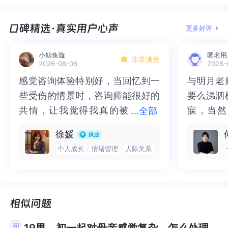
真实感受，那么他们就不会知道要怎么样给到这一
受，那么他们就不会知道要怎么样给到这一部分给
否定我？会不会没有分清【关心】和【控制】？把
会不会没有分清【关心】和【控制】？把所有接触
有情感作为纽带，房子和钱也显得冰冷，更像是他
纽带，房子和钱也显得冰冷，更像是他们用来控制
产等方式来控制的情形，我想，一位需要靠自己生
产等方式来控制的情形，我想，一位需要靠自己生
部分给你。心理学里有句话：我们没有的，我们是
你。心理学里有句话：我们没有的，我们是没法给
所有接触都当成是控制？没有感受到温情的部分。
都当成是控制？没有感受到温情的部分。观照内
们用来控制你的工具。你和表弟争吵表达愤怒和渴
你的工具。你和表弟争吵表达愤怒和渴望、你向姑
存的女性，首先保证基本财产在手，是非常好的安
存的女性，首先保证基本财产在手，是非常好的安
更多好评
没法给到别人的。他们会给你钱及房子，是因为他
到别人的。他们会给你钱及房子，是因为他们想弥
观照内心，是不是内化了家人的评判，时刻想象家
心，是不是内化了家人的评判，时刻想象家人会怎
望、你向姑妈表达需要妹妹的关心、你拒绝哥哥的
妈表达需要妹妹的关心、你拒绝哥哥的录音、你拒
全屏障。虽不清楚家族内以什么方式在控制你，我
全屏障。虽不清楚家族内以什么方式在控制你，我
们想弥补对你小时候的亏欠。如果你想要给到自己
补对你小时候的亏欠。如果你想要给到自己更强的
人会怎样管控自己的事？把家人放进了潜意识，不
样管控自己的事？把家人放进了潜意识，不停地向
录音、你拒绝后妈的吃饭邀约......等等，感觉到围绕
绝后妈的吃饭邀约......等等，感觉到围绕在你身边的
想，都超越不了法律规定。按法律，如何界定财产
想，都超越不了法律规定。按法律，如何界定财产
小鲸鱼璇
匿名用
更强的安全感，就可能需要去疗愈你小时候的那
安全感，就可能需要去疗愈你小时候的那个“内在小
停地向自己施压和限制？有一个规律是关注什么就
自己施压和限制？有一个规律是关注什么就会放大
非常满意
在你身边的有很多关系，但这些关系好像又都不是
有很多关系，但这些关系好像又都不是你想要的关
在你名下，是你需要去知晓并保证自己合法持有
在你名下，是你需要去知晓并保证自己合法持有
2026-08-06
2026-
个“内在小孩”。如果不知道以上“内在小孩”的具体操
孩”。如果不知道以上“内在小孩”的具体操作方法，
会放大什么，关注缺爱就会造成更大的匮乏感，关
什么，关注缺爱就会造成更大的匮乏感，关注自身
你想要的关系，对你不是滋养性的，而是拉扯和消
系，对你不是滋养性的，而是拉扯和消耗的，对这
的。同时，在法律专业人士的指导下，做一些该有
的。同时，在法律专业人士的指导下，做一些该有
感觉咨询体验特别好，当回忆到一
感觉咨询体验特别好，当回忆到一
与明月老
与明月老
作方法，建议你求助于专业的心理咨询师。咨询师
建议你求助于专业的心理咨询师。咨询师她是专业
注自身价值被看低，就会有不配得感。静下心来想
价值被看低，就会有不配得感。静下心来想一想
耗的，对这些关系你有过期待和渴望，也有过愤怒
些关系你有过期待和渴望，也有过愤怒和恨意。最
的防范措施，保证无论未来发生什么，自己还有家
的防范措施，保证无论未来发生什么，自己还有家
些受伤的情景时，咨询师能很好的
些受伤的情景时，咨询师能很好的
要么涕泗
要么涕泗
她是专业人士，可以给到你一些更好的建议。因为
人士，可以给到你一些更好的建议。因为我们每个
一想【我的需求】和【家人的期待】是什么？把两
【我的需求】和【家人的期待】是什么？把两者区
和恨意。最终，你领悟到的是他们有局限性终究给
终，你领悟到的是他们有局限性终究给不了你真正
可归、有基本物资保障。物资保障确定了，你的内
可归、有基本物资保障。物资保障确定了，你的内
我们每个人的心里，一直都住着一个0-10岁的“内在
人的心里，一直都住着一个0-10岁的“内在小孩”。
共情，让我觉得我真的被
共情，让我觉得我真的被抱住了。
寐，当然
寐，当然
...
全部
者区分开，按自己的需求去做事，勇于承担自己的
分开，按自己的需求去做事，勇于承担自己的成功
不了你真正想要的关系。这些纷纷扰扰的关系有可
想要的关系。这些纷纷扰扰的关系有可能都只是一
心安全感会由此大幅度增强，这时，你有足够底
心安全感会由此大幅度增强，这时，你有足够底
小孩”。书籍方面，推荐你阅读（拥抱内在的小
书籍方面，推荐你阅读（拥抱内在的小孩）。衷心
抱住了。咨询完我会感觉，内心有
咨询完我会感觉，内心有一部分未
二十多年
的抑塞之
成功和失败。家人或别人的评价只是参考，毕竟别
和失败。家人或别人的评价只是参考，毕竟别人哪
能都只是一个表象，你处理不好和他们的关系，或
个表象，你处理不好和他们的关系，或许是因为你
气，来自己决定人际关系安全距离，是长、还是短
气，来自己决定人际关系安全距离，是长、还是短
徐媛
孩）。衷心祝福题主你现在所面对的问题，能够早
祝福题主你现在所面对的问题，能够早日得到一个
人哪里知道我的需求呢？如果跳出自身的感受，从
里知道我的需求呢？如果跳出自身的感受，从旁观
一部分未处理的情绪被注意到了，
处理的情绪被注意到了，而且当咨
来，觉得
不必再踽
许是因为你还没有真正做好心理准备和父母从心理
还没有真正做好心理准备和父母从心理上分离，早
了。3、持续的自我成长。这是一条永远不会亏本、
了。3、持续的自我成长。这是一条永远不会亏本、
日得到一个有效的解决。现在我能想到的，就以上
有效的解决。现在我能想到的，就以上这些了。希
个人成长
情绪管理
人际关系
旁观者的角度来看当时的自己，会有什么感想？你
者的角度来看当时的自己，会有什么感想？你想对
上分离，早年的丧失创伤还没有愈合，你还没有办
年的丧失创伤还没有愈合，你还没有办法让自己从
而且当咨询师准确说出我当时的情
询师准确说出我当时的情绪，我感
再困于桎
梏，更不
绝对属于自己的路。影视里非常流行的大女主剧
绝对属于自己的路。影视里非常流行的大女主剧
这些了。希望我以上的回答对题主你有所帮助及启
望我以上的回答对题主你有所帮助及启发。我是答
想对当时的自己说什么以拯救当时的自己？不知道
当时的自己说什么以拯救当时的自己？不知道你在
法让自己从主体上真正成为一个独立的个体，因为
主体上真正成为一个独立的个体，因为内在有太多
本，之所以经久不衰，正是因为大女主具备的、无
本，之所以经久不衰，正是因为大女主具备的、无
绪，我感觉当时那个弱小的小女孩
觉当时那个弱小的小女孩被看到
积，靡有
孑遗。“
发。我是答主天天好好学习。在壹心理这里，世界
主天天好好学习。在壹心理这里，世界和我爱着
你在外面有没有好的朋友关系？会不会因为被爱不
外面有没有好的朋友关系？会不会因为被爱不充实
内在有太多的需求还没有被满足，这样的分离会很
的需求还没有被满足，这样的分离会很痛苦，很
须依赖任何人、独属于自己的独立人格和优秀能
须依赖任何人、独属于自己的独立人格和优秀能
被看到了，做完咨询，确实内心感
了，做完咨询，确实内心感觉轻快
云起时”
时”，此
和我爱着你。祝好哦！！！！！！！
你。祝好哦！！！！！！！
充实而不愿意相信外人？其实生活是可以带着缺憾
而不愿意相信外人？其实生活是可以带着缺憾上路
痛苦，很难。他们一定是给不了你潜意识里想要的
难。他们一定是给不了你潜意识里想要的爱的，那
力。这道生命的光芒，耀眼得让人挪不开眼睛。当
力。这道生命的光芒，耀眼得让人挪不开眼睛。当
觉轻快了很多，感觉轻松了。很感
了很多，感觉轻松了。很感谢咨询
前行。
行。
上路的，一路走一路修炼充实自己。工作怎么样
的，一路走一路修炼充实自己。工作怎么样呢？实
爱的，那是一种独一无二的全然贯注的母性之爱。
是一种独一无二的全然贯注的母性之爱。当你真正
你的眼界、能力在持续增长的过程中，你的内在安
你的眼界、能力在持续增长的过程中，你的内在安
谢咨询师姐姐！
师姐姐！
呢？实现经济独立会有更高的自主权和话说权。最
现经济独立会有更高的自主权和话说权。最后，向
当你真正充分哀悼和处理了自己的丧失和创伤以
充分哀悼和处理了自己的丧失和创伤以后，他们在
全感和力量，也是在你未曾发觉的时刻，随之不断
全感和力量，也是在你未曾发觉的时刻，随之不断
19男，初一起对母亲感觉复杂，怎么处理