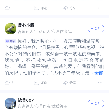
我觉察的资源，尊重自己的边界，构建属于自己的
源，尊重自己的边界，构建属于自己的平等关系，
己负责，看到这些真实的事，这是他们的事情。而
己负责，看到这些真实的事，这是他们的事情。而
现在的力量，和一些一致性的表达就能看的出来，
力量，和一些一致性的表达就能看的出来，那一
要自己维护好；一部分和人的“心理分化”能力有
维护好；一部分和人的“心理分化”能力有关：在一
心是有创伤存在的，母亲去世，父亲再婚，你的无
伤存在的，母亲去世，父亲再婚，你的无所依靠的
平等关系，相信我们会明白，值得的爱不必回头向
相信我们会明白，值得的爱不必回头向不具备爱的
我们能做的就是独立，过好自己的生活。你提到面
我们能做的就是独立，过好自己的生活。你提到面
5
评论
分享
那一刻，虽然依然有很复杂的受伤，但也有无比强
刻，虽然依然有很复杂的受伤，但也有无比强大的
关：在一个大家庭里，很多人缺少自己的想法和反
个大家庭里，很多人缺少自己的想法和反思能力，
所依靠的感觉，渴望被真诚对待的渴望，无法得到
感觉，渴望被真诚对待的渴望，无法得到的痛和怨
不具备爱的能力的人讨要。祝好
能力的人讨要。祝好
对未来他们可能继续用房子、财产等方式来尝试控
对未来他们可能继续用房子、财产等方式来尝试控
大的一部分存在。所以，即便看向创伤，我也希望
一部分存在。所以，即便看向创伤，我也希望你带
思能力，自己做什么、说什么更多和别人想要什么
自己做什么、说什么更多和别人想要什么有关。导
的痛和怨恨是不会消失的。攻击性也是生命力的体
恨是不会消失的。攻击性也是生命力的体现，你内
制你时，这部分也许可以和父亲多聊聊：或者你和
制你时，这部分也许可以和父亲多聊聊：或者你和
你带着这些当下的力量和资源去看。这本身，就是
着这些当下的力量和资源去看。这本身，就是最核
有关。导致每个人都好像在维护着什么，但问题越
致每个人都好像在维护着什么，但问题越来越多。
现，你内心的恨意，对爱的渴望一直都在，将来也
心的恨意，对爱的渴望一直都在，将来也会伴随你
暖心小乖
咨询师沟通的时候，也可以多深入具体聊聊这部
咨询师沟通的时候，也可以多深入具体聊聊这部
关注
最核心的一个区分，当下的，有资源的，安全的
心的一个区分，当下的，有资源的，安全的我，和
来越多。就像《大明王朝》里的名言：这世间最难
就像《大明王朝》里的名言：这世间最难的就是你
会伴随你很久，你要学会与你的恨意和对爱的渴望
很久，你要学会与你的恨意和对爱的渴望共存。你
咨询达人/互动达人/心理作者/优质答主
分。（关于财产一对一沟通可以保护自己）很多时
分。（关于财产一对一沟通可以保护自己）很多时
我，和过往的，创伤的，脆弱的我。这是并存的。
过往的，创伤的，脆弱的我。这是并存的。而不是
的就是你中有我，我中有你。“心理分化”能力是指
中有我，我中有你。“心理分化”能力是指一个人能
共存。你需要学习为自己丧失的母爱、父爱，为你
需要学习为自己丧失的母爱、父爱，为你亲戚们给
候财产有法律保护的：而我们每个人内心的安全
候财产有法律保护的：而我们每个人内心的安全
你好，我是暖心小乖，愿意倾听和温暖每一
你好，我是暖心小乖，愿意倾听和温暖每一
而不是一个部分被某一个部分被完全忽略，或者吞
一个部分被某一个部分被完全忽略，或者吞噬。不
一个人能在压力下维持内心完整性的能力。有了这
在压力下维持内心完整性的能力。有了这种能力，
亲戚们给不到你的真诚和爱深深的悲伤和哀悼，为
不到你的真诚和爱深深的悲伤和哀悼，为过去那个
感，随着我们的成长，也是一点点建立起来的。即
感，随着我们的成长，也是一点点建立起来的。即
个有烦恼的生命。“只是拉黑，心里那些被忽视、被
个有烦恼的生命。“只是拉黑，心里那些被忽视、被
噬。不知道，聊到这里，你的感受怎么样？你的内
知道，聊到这里，你的感受怎么样？你的内在有没
种能力，人才能分清楚哪些感觉是自己的，哪些感
人才能分清楚哪些感觉是自己的，哪些感觉是别人
过去那个得不到爱的孩子的你，反复充分的进行悼
得不到爱的孩子的你，反复充分的进行悼念。这个
使偶尔没有安全感，也是需要接纳和允许。可以多
使偶尔没有安全感，也是需要接纳和允许。可以多
不公平对待的旧伤，依然会一波一波地侵袭而来。
不公平对待的旧伤，依然会一波一波地侵袭而来。
在有没有某些感受在微微的变化？回到课题分离这
有某些感受在微微的变化？回到课题分离这个概念
觉是别人的“把自己还给自己，把别人还给别人”理
的“把自己还给自己，把别人还给别人”理解自己需
念。这个过程需要伴随你很久，当你内心涌起恨意
过程需要伴随你很久，当你内心涌起恨意时，接纳
一些复盘自己拥有的东西，或者自己的优势。和自
一些复盘自己拥有的东西，或者自己的优势。和自
我知道，不把脓包挑破，伤口永远不会真的
我知道，不把脓包挑破，伤口永远不会真的
个概念上，我想可能要向你提问核对一下，你想要
上，我想可能要向你提问核对一下，你想要和谁课
解自己需要什么，理解别人单独的想法和被别人影
要什么，理解别人单独的想法和被别人影响的想法
时，接纳自己那么多的恨意：允许自己恨妈妈那么
自己那么多的恨意：允许自己恨妈妈那么早离开你
己连接越深，独立性越强，降低期待，都是和自己
己连接越深，独立性越强，降低期待，都是和自己
好。”“渴望一份平等的、真诚的爱，但我看到他们
好。”“渴望一份平等的、真诚的爱，但我看到他们
和谁课题分离？又对课题分离的期待是一个具体什
题分离？又对课题分离的期待是一个具体什样的感
响的想法有哪些，之后才能做出适合自己的决定。
有哪些，之后才能做出适合自己的决定。人的安全
早离开你的不公，允许自己恨爸爸再婚给不到你足
的不公，允许自己恨爸爸再婚给不到你足够的爱，
建立更强的安全感的选择哦。世界和我爱着你推荐
建立更强的安全感的选择哦。世界和我爱着你推荐
的局限，他们给不了。”从小学二年级，走
的局限，他们给不了。”从小学二年级，走过30年到
...
全部
样的感受和场景？清晰这一点是很有必要。我试着
受和场景？清晰这一点是很有必要。我试着描述一
人的安全感一部分和现实中有没有支撑自己的东西
感一部分和现实中有没有支撑自己的东西有关，一
够的爱，允许自己恨亲戚们为了控制你从你身上得
允许自己恨亲戚们为了控制你从你身上得到好处而
书籍《无惧焦虑》《自我关怀》
书籍《无惧焦虑》《自我关怀》
过30年到今日，依靠自救的意志力，独自走过5年
今日，依靠自救的意志力，独自走过5年心理咨询，
描述一个感觉，常听一句话，轻舟已过万重山。但
个感觉，常听一句话，轻舟已过万重山。但已过万
有关，一部分也和人能思考、感受和理解的事情，
部分也和人能思考、感受和理解的事情，能感觉到
到好处而对你虚与委蛇，允许自己也恨后妈等等。
对你虚与委蛇，允许自己也恨后妈等等。接纳内心
5
评论
分享
心理咨询，并持续学习心理学，凭一己之力看清家
并持续学习心理学，凭一己之力看清家族的局限，
已过万重山的轻舟和驭舟人，他（她）是理想中的
重山的轻舟和驭舟人，他（她）是理想中的无痛无
能感觉到多少自己和外界的规律有关。你现在很多
多少自己和外界的规律有关。你现在很多问题，也
接纳内心的那么多恨，并不意味着你不好，或者你
的那么多恨，并不意味着你不好，或者你必须要做
族的局限，看清创伤需要面对和接纳，努力去打破
看清创伤需要面对和接纳，努力去打破芥蒂并重建
无痛无惧无悲？还是和沧桑与疤痕，释然与遗憾共
惧无悲？还是和沧桑与疤痕，释然与遗憾共存？我
问题，也和自己既要面对很多现实问题，也要在困
和自己既要面对很多现实问题，也要在困难中生存
必须要做到跟这些人为敌，而是允许自己内心的情
到跟这些人为敌，而是允许自己内心的情感自由流
芥蒂并重建边界。你已经做得足够好、非常棒了。
边界。你已经做得足够好、非常棒了。在皮特·沃克
存？我们的追求和理解，也会影响我们的经验和历
们的追求和理解，也会影响我们的经验和历程。简
难中生存有关。很多事情会反复也是正常的，也能
有关。很多事情会反复也是正常的，也能让人从不
鲸昔007
感自由流动，不评判也不解决，只是体验和允许这
动，不评判也不解决，只是体验和允许这些恨的存
关注
在皮特·沃克的《不原谅也没关系》中，提到“再糟糕
的《不原谅也没关系》中，提到“再糟糕的关系，也
程。简单分享我眼中的课题分离，有一个部分更像
单分享我眼中的课题分离，有一个部分更像是一个
让人从不同角度看到自己。
同角度看到自己。
咨询达人/心理作者/优质答主
些恨的存在，学会耐受会恨自己亲人的自己。慢慢
在，学会耐受会恨自己亲人的自己。慢慢你会体会