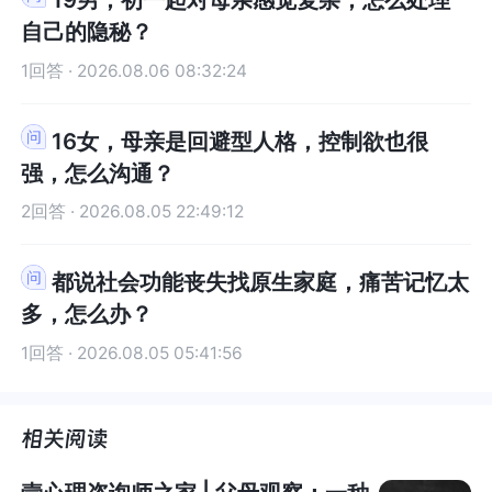
后，向阳而生，祝你安好。
阳而生，祝你安好。
后，他们在你的生命里就不会再占据那么大的空间
你的生命里就不会再占据那么大的空间了，现在的
被激活和生长，自然而然，就会具备更强的气场和
被激活和生长，自然而然，就会具备更强的气场和
自己的隐秘？
了，现在的他们，都不过是以父母为主体衍生出来
他们，都不过是以父母为主体衍生出来的各种关系
语言能量。看看现在能够主动恢复拉黑、并当面表
语言能量。看看现在能够主动恢复拉黑、并当面表
的各种关系之爱，当你和父母的关系真正和解了，
之爱，当你和父母的关系真正和解了，由父母衍生
1回答 · 2026.08.06 08:32:24
达自己拒绝的你，和曾经在动荡和小心翼翼中长大
达自己拒绝的你，和曾经在动荡和小心翼翼中长大
由父母衍生出来的这些关系就会隐退了，或者，他
出来的这些关系就会隐退了，或者，他们就不再是
的你。30年来，是否有所成长，显而易见。成长后
的你。30年来，是否有所成长，显而易见。成长后
们就不再是困扰和消耗你的关系了。你还会有一些
困扰和消耗你的关系了。你还会有一些担心，未来
的你，就算轻言细语拒绝了家人的要求，比起曾经
的你，就算轻言细语拒绝了家人的要求，比起曾经
16女，母亲是回避型人格，控制欲也很
担心，未来他们会不会还用房子之类的外在物质方
他们会不会还用房子之类的外在物质方面来控制
非常用力去建立关系的你，哪一个，让家人更具备
非常用力去建立关系的你，哪一个，让家人更具备
强，怎么沟通？
面来控制你，这也是有可能的，他们可能还会借由
你，这也是有可能的，他们可能还会借由替你母亲
边界感受呢？写在最后：这是需要一生去疗愈的创
边界感受呢？写在最后：这是需要一生去疗愈的创
替你母亲来爱护你的名义来对你提各种好心的建议
来爱护你的名义来对你提各种好心的建议等，你只
2回答 · 2026.08.05 22:49:12
伤，因此，一定一定需要让自己的节奏慢下来。借
伤，因此，一定一定需要让自己的节奏慢下来。借
等，你只需要让他们看到，你现在已经是有能力的
需要让他们看到，你现在已经是有能力的成年人，
助你的咨询师的力量，慢慢去疗愈。同时，保持持
助你的咨询师的力量，慢慢去疗愈。同时，保持持
成年人，你不再需要任何人的帮助，更不会被任何
你不再需要任何人的帮助，更不会被任何人控制和
续学习心理学，也是非常有帮助的。咨询师之家平
续学习心理学，也是非常有帮助的。咨询师之家平
都说社会功能丧失找原生家庭，痛苦记忆太
人控制和安排，你只听自己的。同时，也要告诉他
安排，你只听自己的。同时，也要告诉他们希望可
台上，林祺堂老师的叙事疗法、洪伟凯老师的艾瑞
台上，林祺堂老师的叙事疗法、洪伟凯老师的艾瑞
多，怎么办？
们希望可以尊重你的想法和边界，不要给不请自来
以尊重你的想法和边界，不要给不请自来的建议和
克森催眠，杨发辉老师的CBT认知疗法，都是很适
克森催眠，杨发辉老师的CBT认知疗法，都是很适
的建议和帮助。如果有需要你会提出来的。你开始
帮助。如果有需要你会提出来的。你开始着手处理
1回答 · 2026.08.05 05:41:56
合在自我修行的路上，同时疗愈创伤。人生的路，
合在自我修行的路上，同时疗愈创伤。人生的路，
着手处理这些关系，开始觉察如何不让自己再被卷
这些关系，开始觉察如何不让自己再被卷入和内
一定会越来越好，祝好！
一定会越来越好，祝好！
入和内耗，这些都是你想要成为独立个体的一个强
耗，这些都是你想要成为独立个体的一个强有力的
有力的信号。如果有可能，和爸爸找个机会谈谈，
信号。如果有可能，和爸爸找个机会谈谈，聊聊妈
聊聊妈妈，聊聊小时候的记忆，聊聊你现在的困
妈，聊聊小时候的记忆，聊聊你现在的困扰，聊聊