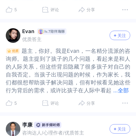
是对孩子想要尝试的活动提供经济支持，鼓励对方
要尝试的活动提供经济支持，鼓励对方不用在意结
赢得他人的尊重和认可。这些都是需要她在事情当
得他人的尊重和认可。这些都是需要她在事情当中
说，也许要的就是一个可以信任可以聆听的人，也
说，也许要的就是一个可以信任可以聆听的人，也
证明你对她的爱，也会给予她信心支持以及改变的
对她的爱，也会给予她信心支持以及改变的勇气。
身体熟悉的感受。换言之，不论在家里，出现类似
悉的感受。换言之，不论在家里，出现类似的场景
的问题。如果是长期的问题，为什么现在开始重视
的问题。如果是长期的问题，为什么现在开始重视
不用在意结果地尝试，二是在自己不理解做不到的
果地尝试，二是在自己不理解做不到的事上，对孩
中经历在情绪当中痛苦，她才会有动力去主动改
经历在情绪当中痛苦，她才会有动力去主动改变，
5
评论
分享
说明她信任自己的妈妈，也许未必要妈妈帮助她“解
说明她信任自己的妈妈，也许未必要妈妈帮助她“解
勇气。眼下她在人际社交方面遇到的困难是：不会
眼下她在人际社交方面遇到的困难是：不会拒绝、
的场景时，她表现得多么顺从和自然，内心也一定
时，她表现得多么顺从和自然，内心也一定充满担
起来了？最重要的是，看一看我们提出的问题，它
起来了？最重要的是，看一看我们提出的问题，它
事上，对孩子有过高要求，如果孩子做不到的事
子有过高要求，如果孩子做不到的事情，只将一切
变，主动成长。这是我们作为父母帮不了的地方，
主动成长。这是我们作为父母帮不了的地方，我们
决问题”。毕竟班级里解决不了，还有老师和其他同
决问题”。毕竟班级里解决不了，还有老师和其他同
拒绝、害怕批评指责、怕与陌生人沟通。或许在她
害怕批评指责、怕与陌生人沟通。或许在她心里可
充满担心和难受。2、不会拒绝，心里委屈。如果她
心和难受。2、不会拒绝，心里委屈。如果她在家里
真的是一个问题吗？比如：怕别人说，怕别人批评
真的是一个问题吗？比如：怕别人说，怕别人批评
情，只将一切归因于孩子不努力，而不是亲自去了
归因于孩子不努力，而不是亲自去了解和加入孩子
我们能做的是给她温柔而坚定的后盾，相信她可以
能做的是给她温柔而坚定的后盾，相信她可以做
学呢～这是成长的轨迹，我们也一样哦～祝福她推
学呢～这是成长的轨迹，我们也一样哦～祝福她推
心里可能有一个声音是：“如果我说不，别人就会讨
能有一个声音是：“如果我说不，别人就会讨厌我，
在家里是“乖乖女”、“听话”、“顺从”的形象，她大概
是“乖乖女”、“听话”、“顺从”的形象，她大概率一直
的意见，遇到就会很难受，不知道害怕和难受的程
的意见，遇到就会很难受，不知道害怕和难受的程
Evan
解和加入孩子想做的事，帮助孩子复盘原因帮助孩
想做的事，帮助孩子复盘原因帮助孩子走出挫折，
做好，相信她可以克服这些困难，同时理解她，倾
好，相信她可以克服这些困难，同时理解她，倾听
荐书籍《在人际关系中成长》《无惧焦虑》
荐书籍《在人际关系中成长》《无惧焦虑》
关注
厌我，如果我做不好，就会被指责。”由此便产生
如果我做不好，就会被指责。”由此便产生了“我是
率一直习惯将自己的委屈压抑和隐藏在内心，也说
习惯将自己的委屈压抑和隐藏在内心，也说明家庭
度如何，但我想害怕和难受着两个情绪是非常正常
度如何，但我想害怕和难受着两个情绪是非常正常
优质答主
子走出挫折，拥有解决问题的能力。2️⃣对于孩子过
拥有解决问题的能力。2️⃣对于孩子过往人际遇到的
听她，陪伴她，支持她。让她能够内在有力量，感
她，陪伴她，支持她。让她能够内在有力量，感觉
了“我是没有能力的，我不擅长人际社交的想法”，
没有能力的，我不擅长人际社交的想法”，这些观念
明家庭的场域，没有足够的安全感和允许，让她敢
的场域，没有足够的安全感和允许，让她敢于大
的反应，换位思考一下，谁愿意被别人批评，被别
的反应，换位思考一下，谁愿意被别人批评，被别
往人际遇到的伤害，如果孩子不愿意提，便尊重孩
伤害，如果孩子不愿意提，便尊重孩子。自己没有
觉到安全，敢于去探索，敢于去创造，敢于去表达
到安全，敢于去探索，敢于去创造，敢于去表达自
题主，你好。我是Evan，一名精分流派的咨
题主，你好。我是Evan，一名精分流派的咨
这些观念会影响她，让她变得不知该怎么解决人际
会影响她，让她变得不知该怎么解决人际社交方面
于大胆、直白的表达内心。3、不愿意接触不熟悉的
胆、直白的表达内心。3、不愿意接触不熟悉的人、
人说呢？谁挨上这一下，不都会不舒服吗？但是我
人说呢？谁挨上这一下，不都会不舒服吗？但是我
子。自己没有相关专业沟通和解决问题能力的话，
相关专业沟通和解决问题能力的话，可以在该平台
自己。3.怎么办我们不是当事人，或许孩子在向您
己。3.怎么办我们不是当事人，或许孩子在向您倾
询师。题主提到了孩子的几个问题，看起来是和人
询师。题主提到了孩子的几个问题，看起来是和人
社交方面的问题，也不敢面对这些挑战。当下，我
的问题，也不敢面对这些挑战。当下，我们可以尝
人、进入不熟悉的场域。仔细读两遍，就会发现，
进入不熟悉的场域。仔细读两遍，就会发现，这似
们可能学会了各种方式去处理和应对这样的情形，
们可能学会了各种方式去处理和应对这样的情形，
可以在该平台寻找擅长人际关系的心理咨询师，让
寻找擅长人际关系的心理咨询师，让专业的咨询师
倾诉的时候，表现的情绪很激烈。而她倾诉完了之
诉的时候，表现的情绪很激烈。而她倾诉完了之
的人际关系，但这些背后隐藏了很多孩子对自己的
的人际关系，但这些背后隐藏了很多孩子对自己的
们可以尝试与女儿商量，将她现在面临的问题，逐
试与女儿商量，将她现在面临的问题，逐一列举出
这似乎时一个伪问题。不愿意接触不熟悉的人和场
乎时一个伪问题。不愿意接触不熟悉的人和场域，
所以显得我们没有那么的在意，但是你的女儿才19
所以显得我们没有那么的在意，但是你的女儿才19
专业的咨询师进行一到两次咨询（相较于孩子承受
进行一到两次咨询（相较于孩子承受现在的心理痛
后，又能够很理智很平静的去处理这些问题。所以
后，又能够很理智很平静的去处理这些问题。所以
自我否定。当孩子出现问题的时候，作为家长，我
自我否定。当孩子出现问题的时候，作为家长，我
一列举出来，我们先拣选其中一个对她影响最大
来，我们先拣选其中一个对她影响最大的，针对这
域，说明她拥有熟悉的人和环境。那这些熟悉的
说明她拥有熟悉的人和环境。那这些熟悉的人、环
岁，她可能需要的不是被定义成为一个问题，而是
岁，她可能需要的不是被定义成为一个问题，而是
现在的心理痛苦来说，咨询费用并不高），帮助孩
苦来说，咨询费用并不高），帮助孩子用新的眼光
允许孩子有这些情绪，允许和欢迎她来找我们倾
允许孩子有这些情绪，允许和欢迎她来找我们倾
们都很想帮助孩子解决问题，但有时候看见她这些
们都很想帮助孩子解决问题，但有时候看见她这些
的，针对这件事情，我们在家里面为她创造一个可
件事情，我们在家里面为她创造一个可以说“不”的
人、环境，曾经又是如何从陌生走到熟悉的呢？说
境，曾经又是如何从陌生走到熟悉的呢？说明她完
学习如何去应对这种令人难受的情绪。就像在具体
学习如何去应对这种令人难受的情绪。就像在具体
子用新的眼光看待过去负面的无力的人际处境，找
看待过去负面的无力的人际处境，找到方法用新的
诉，我们需要做的是不被她的情绪影响，让自己过
诉，我们需要做的是不被她的情绪影响，让自己过
行为背后的需求，或许比孩子在人际中看起
行为背后的需求，或许比孩子在人际中看起来有情
...
全部
以说“不”的安全环境，让她能有机会去表达去感受
安全环境，让她能有机会去表达去感受体验，
明她完全拥有从0到1的力量和成功经验。那是什么
全拥有从0到1的力量和成功经验。那是什么原因，
的事情里面，女儿能够在班里承担班委的职责，一
的事情里面，女儿能够在班里承担班委的职责，一
到方法用新的眼光来面对社交、参与社交。3️⃣鼓励
眼光来面对社交、参与社交。3️⃣鼓励孩子轻度参与
多的担心。我们此时更需要的是内在的稳定，平
多的担心。我们此时更需要的是内在的稳定，平
来有情商更重要。我想，孩子在成长的过程中，总
商更重要。我想，孩子在成长的过程中，总会面对
体验，说“不”会带来什么。我们帮助孩子认识到现
说“不”会带来什么。我们帮助孩子认识到现在她虽
原因，让她和父母，忽略了自己拥有的这项能力和
让她和父母，忽略了自己拥有的这项能力和资源
定是自己有努力去争取的。那么女儿去争取的动力
定是自己有努力去争取的。那么女儿去争取的动力
孩子轻度参与到社交中去，让孩子对社交这件事有
到社交中去，让孩子对社交这件事有一些正反馈。
5
评论
分享
静，这样就能够无形的给予孩子支持和安抚。无论
静，这样就能够无形的给予孩子支持和安抚。无论
会面对失败，面对别人的批评。当在面对这些的时
失败，面对别人的批评。当在面对这些的时候，家
在她虽然在人际方面遇到了困难，但是这并不代表
然在人际方面遇到了困难，但是这并不代表她是没
资源呢？我们能做些什么，能让现状更好一些呢：
呢？我们能做些什么，能让现状更好一些呢：1、1%
是什么？她想要通过担任班委实现什么愿望呢？那
是什么？她想要通过担任班委实现什么愿望呢？那
一些正反馈。比如，当孩子愿意和新认识的一个朋
比如，当孩子愿意和新认识的一个朋友简单聊天、
孩子有怎样的情绪和想法，我们都倾听她，然后引
孩子有怎样的情绪和想法，我们都倾听她，然后引
候，家长是如何教她应对的，对孩子是有很大影响
长是如何教她应对的，对孩子是有很大影响的。也
她是没有能力的，也不代表她不会社交。她的困境
有能力的，也不代表她不会社交。她的困境是可以
1、1%的扰动，家庭系统会自适应达到新的平衡。在
的扰动，家庭系统会自适应达到新的平衡。在咨询
这样的愿望现在实现了吗？又有什么事情阻碍了愿
这样的愿望现在实现了吗？又有什么事情阻碍了愿
友简单聊天、坚持一天表达自己真实的需求（拒绝
坚持一天表达自己真实的需求（拒绝一个人），从
导她换位思考，或者说跳出这个事情和情绪来思
导她换位思考，或者说跳出这个事情和情绪来思
的。也许别人对一件事的不同意见，在孩子那里就
许别人对一件事的不同意见，在孩子那里就会变
是可以被理解、被看见的。与此同时，我们也需要
被理解、被看见的。与此同时，我们也需要帮助孩
咨询师之家，有刘丹老师和李松蔚老师非常精彩的
师之家，有刘丹老师和李松蔚老师非常精彩的演示
李康
望的实现呢？比如，难以融入其中，具体是指什
望的实现呢？比如，难以融入其中，具体是指什
一个人），从小事做起，一点点帮孩子感受到自己
小事做起，一点点帮孩子感受到自己的力量和来自
考，让她能够主动想到解决办法。这样我们就是在
考，让她能够主动想到解决办法。这样我们就是在
关注
会变成“不行”的反馈。这可能是孩子从小被严厉要
成“不行”的反馈。这可能是孩子从小被严厉要求惯
帮助孩子认识到遇到人际方面的问题并不等于说，
子认识到遇到人际方面的问题并不等于说，她是没
演示视频，推荐题主去真实的咨访场景中，感受不
视频，推荐题主去真实的咨访场景中，感受不同家
咨询达人/心理作者/优质答主
么？是女儿主观上不想加入呢？还是别人有意的排
么？是女儿主观上不想加入呢？还是别人有意的排
的力量和来自父母的支持。4️⃣为孩子提供经济支
父母的支持。4️⃣为孩子提供经济支持，让孩子为自