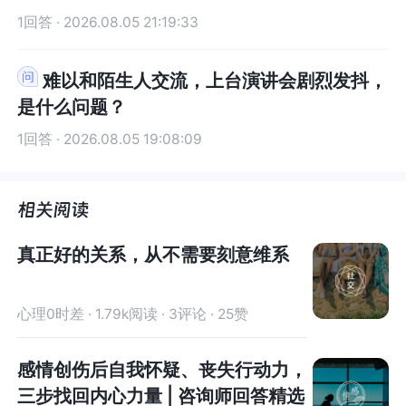
1回答 · 2026.08.05 21:19:33
难以和陌生人交流，上台演讲会剧烈发抖，
是什么问题？
1回答 · 2026.08.05 19:08:09
真正好的关系，从不需要刻意维系
心理0时差 · 1.79k阅读 · 3评论 · 25赞
感情创伤后自我怀疑、丧失行动力，
三步找回内心力量 | 咨询师回答精选