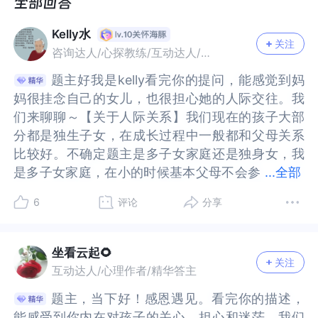
不想给不熟悉的人接触，不愿意参加没有熟悉的人
不想给不熟悉的人接触，不愿意参加没有熟悉的人
的活动。
的活动。
Kelly水
以上问题反映了什么，该怎么解决。
以上问题反映了什么，该怎么解决。
关注
咨询达人/心探教练/互动达人/心理作者
题主好我是kelly看完你的提问，能感觉到妈
题主好我是kelly看完你的提问，能感觉到妈
妈很挂念自己的女儿，也很担心她的人际交往。我
妈很挂念自己的女儿，也很担心她的人际交往。我
们来聊聊～【关于人际关系】我们现在的孩子大部
们来聊聊～【关于人际关系】我们现在的孩子大部
分都是独生子女，在成长过程中一般都和父母关系
分都是独生子女，在成长过程中一般都和父母关系
比较好。不确定题主是多子女家庭还是独身女，我
比较好。不确定题主是多子女家庭还是独身女，我
是多子女家庭，在小的时候基本父母不会参
是多子女家庭，在小的时候基本父母不会参与任何
...
全部
与任何事情，包括学校的事情。这反而让我自己学
事情，包括学校的事情。这反而让我自己学会了解
6
评论
分享
会了解决问题的能力。我自己也有孩子，因为我班
决问题的能力。我自己也有孩子，因为我班长，被
长，被男同学恐吓，我鼓励她自己去面对同学，坦
男同学恐吓，我鼓励她自己去面对同学，坦诚告诉
诚告诉同学她作为班长的难处，后来反而收获了友
同学她作为班长的难处，后来反而收获了友谊。这
坐看云起🌻
关注
谊。这个过程孩子和同学每天一起，学会和同学相
个过程孩子和同学每天一起，学会和同学相互成
互动达人/心理作者/精华答主
互成长，也看到自己需要成长的地方。例如她被老
长，也看到自己需要成长的地方。例如她被老师信
题主，当下好！感恩遇见。看完你的描述，
题主，当下好！感恩遇见。看完你的描述，
师信任，或者她自己主动去担任班委，也可能同学
任，或者她自己主动去担任班委，也可能同学推荐
能感受到你内在对孩子的关心、担心和迷茫，我们
能感受到你内在对孩子的关心、担心和迷茫，我们