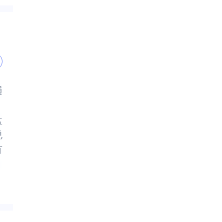
她
她
不
不
多
多
题
题
遍
了
了
，
，
说
说
盘
盘
分
分
说
说
样
样
有
有
。
。
起
挂
挂
其
情
她
她
能
心
怎
怎
不
，
，
，