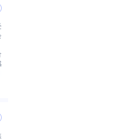
，
身
够
够
们
感
心
解
受
您
关
角
角
会
会
焦
绪
很
很
。
。
询
对
随
随
阶
阶
感
到
吵
吵
感
感
满
我
，
，
不
！
您
图
图
虽
前
时
择
女
女
动
候
行
，
感
感
的
一
是
动
样
情
候
常
猜
孩
以
其
来
来
以
出
，
你
很
很
焦
频
发