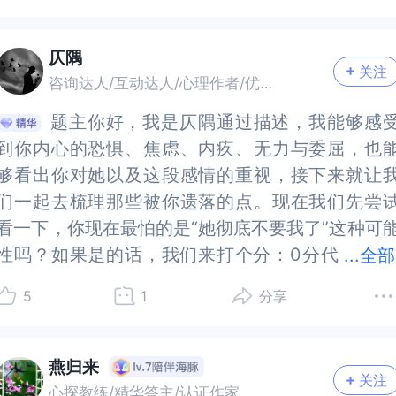
为了自己退让包容自己的小脾气包容自己的小缺
己退让包容自己的小脾气包容自己的小缺点而不
这种让人心慌意乱的焦虑情绪。另一方面也可以
心慌意乱的焦虑情绪。另一方面也可以帮助你去
了情感输出，忘记了给你打电话。这触发了你依
输出，忘记了给你打电话。这触发了你依恋系统
需要有人安慰，有人陪伴，有人关心和照顾，而
有人安慰，有人陪伴，有人关心和照顾，而忘记
退出了联系，我才会来感受这人。所谓感受，
退出了联系，我才会来感受这人。所谓感受，
而不是谁对谁错拉黑你并不是说明她彻底放弃这
谁对谁错拉黑你并不是说明她彻底放弃这段感情
助你去了解对方的这种行为是否真的不爱你，还
解对方的这种行为是否真的不爱你，还是说是自
系统中的警报，你感到自己被忽视，不再被爱了
的警报，你感到自己被忽视，不再被爱了。第二
记给你打电话，或许她也是期待你给她打电话。
你打电话，或许她也是期待你给她打电话。而你
是“你”已远去。一旦开始评判、分析、打量对方，
是“你”已远去。一旦开始评判、分析、打量对方，
仄隅
感情而是她保护自己、避免伤害你的方式想用这
是她保护自己、避免伤害你的方式想用这种方式
说是自己因为过去某种经验的应激反应？3、只有
因为过去某种经验的应激反应？3、只有当自己能
第二，焦虑的表达与误读。你的焦虑以一种加密
焦虑的表达与误读。你的焦虑以一种加密且充满
关注
你并没有这样做，反倒在这期间，发了这样一段
没有这样做，反倒在这期间，发了这样一段剪辑
段本真的相遇就结束了，对方沦为可供审视的“物”
段本真的相遇就结束了，对方沦为可供审视的“物”
咨询达人/互动达人/心理作者/优质答主
方式留住美好的回忆与体体面面不至于撕破脸相
住美好的回忆与体体面面不至于撕破脸相互说出
自己能够真正的善解自我的时候，也许你才会有
真正的善解自我的时候，也许你才会有多余的心
充满情绪的方式释放出来，制作并发布带有“我想
绪的方式释放出来，制作并发布带有“我想要很多
辑的游戏视频，标题以及后面一位女生的出现，
游戏视频，标题以及后面一位女生的出现，让她
这段话很有意思，这本书你有兴趣也可以读一读
这段话很有意思，这本书你有兴趣也可以读一读
说出伤人的话我建议你不要在这段时间频繁联系
人的话我建议你不要在这段时间频繁联系女生哦
余的心理能量去给到对方，去善解别人。假如你
能量去给到对方，去善解别人。假如你已经培养
题主你好，我是仄隅通过描述，我能够感
题主你好，我是仄隅通过描述，我能够感受
很多的爱”标题和有异性出现的视频。这对你来说
爱”标题和有异性出现的视频。这对你来说可能就
她内在更加的失望，愤怒，委屈和难过。她想冷
在更加的失望，愤怒，委屈和难过。她想冷静
我们与人交往，和自己喜欢的女孩一起，区别父
我们与人交往，和自己喜欢的女孩一起，区别父
生哦在现阶段她可能更需要的是自己独处的空间
现阶段她可能更需要的是自己独处的空间与一个
经培养出了自我安抚的能力，那么你也可以通过
了自我安抚的能力，那么你也可以通过对方的
到你内心的恐惧、焦虑、内疚、无力与委屈，也
到你内心的恐惧、焦虑、内疚、无力与委屈，也
能就是一个简单的视频，但在她看来，结合她的
一个简单的视频，但在她看来，结合她的状态，
一下，平复一下情绪，暂时把这个矛盾和这个争
下，平复一下情绪，暂时把这个矛盾和这个争吵
和子女的关系，很多时候都在“我”的感受里，所以
和子女的关系，很多时候都在“我”的感受里，所以
一个人静静安抚自己的情绪你的挽留可能在她看
静静安抚自己的情绪你的挽留可能在她看来可能
方的行为，去了解对方的动机需求，从而去思考
为，去了解对方的动机需求，从而去思考以及沟
够看出你对她以及这段感情的重视，接下来就让
够看出你对她以及这段感情的重视，接下来就让
态，疲惫、易怒、可能伴有双相中的敏感多疑，
惫、易怒、可能伴有双相中的敏感多疑，你发的
暂时搁置，可是你却把截图再一次发给他，这会
时搁置，可是你却把截图再一次发给他，这会让
此都无法真正的理解对方：女孩吃醋在意，陷入
此都无法真正的理解对方：女孩吃醋在意，陷入
可能是打扰你可以借着这段时间重新思考审视你
打扰你可以借着这段时间重新思考审视你们的这
及沟通出某种适合你们两个相处的方式。您提到
出某种适合你们两个相处的方式。您提到另一半
们一起去梳理那些被你遗落的点。现在我们先尝
们一起去梳理那些被你遗落的点。现在我们先尝
发的视频可能被解读为一种挑衅或威胁，是在她
频可能被解读为一种挑衅或威胁，是在她最无助
她内在刚压抑的情绪再一次被激发起来。她或许
内在刚压抑的情绪再一次被激发起来。她或许认
己的痛苦中。这时候也许她陷入了自己的想象，
己的痛苦中。这时候也许她陷入了自己的想象，
的这段关系哦你们俩是否真的适合？你们俩是否
关系哦你们俩是否真的适合？你们俩是否能包容
一半习惯了自我去消解情绪，而不善于表达和
惯了自我去消解情绪，而不善于表达和沟通，这
看一下，你现在最怕的是“她彻底不要我了”这种可
看一下，你现在最怕的是“她彻底不要我了”这种可
无助的时候给她施加压力。第三，指责和辩护的
时候给她施加压力。第三，指责和辩护的循环。
为你是不想让这个争吵暂时搁置，而是想要继续
你是不想让这个争吵暂时搁置，而是想要继续
觉自己没有被你看见，痛苦的时候也许是早期自
觉自己没有被你看见，痛苦的时候也许是早期自
包容与理解双方的情感应对模式？在一起会一直
理解双方的情感应对模式？在一起会一直幸福下
通，这确实会让您感到非常难受和不被需要。当
实会让您感到非常难受和不被需要。当然对方在
性吗？如果是的话，我们来打个分：0分代
性吗？如果是的话，我们来打个分：0分代表完全
...
全部
环。这个时候，你们的对话进入了一个经典模式
个时候，你们的对话进入了一个经典模式：一方
事。她会认为你根本不理解他，也不给她冷静的
事。她会认为你根本不理解他，也不给她冷静的
的方式，她忽视了你们是不同的性别，不同的家
的方式，她忽视了你们是不同的性别，不同的家
福下去吗？希望你能考虑清楚再做决定毕竟你们
吗？希望你能考虑清楚再做决定毕竟你们现在都
对方在亲密关系中所呈现的这种模式，也许也跟
密关系中所呈现的这种模式，也许也跟她早年的
表完全不可能，我们一定会和好，而10分是你们
可能，我们一定会和好，而10分是你们之间一定
一方表达感受，你觉得被忽视了，另一方感到被
达感受，你觉得被忽视了，另一方感到被指责而
会。看不到她的情绪也罢，也不尊重她此刻本身
会。看不到她的情绪也罢，也不尊重她此刻本身
环境，不同的思考方式，也需要这样的沟通才可
环境，不同的思考方式，也需要这样的沟通才可
5
1
分享
在都很年轻还有很多时间和机会去探索去找到最
年轻还有很多时间和机会去探索去找到最适合自
早年的经历息息相关，甚至被影响到她的情绪处
历息息相关，甚至被影响到她的情绪处理能力，
间一定完了，以后一点可能都没了。你觉得现在
了，以后一点可能都没了。你觉得现在是几分呢
责而辩护，她说，你不知道我很忙吗。当双方都
护，她说，你不知道我很忙吗。当双方都沉浸在
经压抑的情绪，而是想抓住这个争吵不放，指
经压抑的情绪，而是想抓住这个争吵不放，指
深入理解彼此。而你发现她用这样的方式让你去
深入理解彼此。而你发现她用这样的方式让你去
合自己的等到你们都冷静下来了如你确定她就是
的等到你们都冷静下来了如你确定她就是你爱的
能力，所以目前需要暂时服药来保持情绪的稳
以目前需要暂时服药来保持情绪的稳定性。您说
几分呢？如果现在的分数你评的很高且趋向于消
如果现在的分数你评的很高且趋向于消极悲观的
浸在自己的委屈和防御中，沟通就无法进行下去
己的委屈和防御中，沟通就无法进行下去。对于
她。这会让她对你再一次失望，内在更加的愤怒
她。这会让她对你再一次失望，内在更加的愤怒
近，虽然你们方式不同，渴望彼此爱的心也许有
近，虽然你们方式不同，渴望彼此爱的心也许有
爱的、想要长相厮守的那个人勇敢地去行动吧！
想要长相厮守的那个人勇敢地去行动吧！行动很
性。您说分手这几天她会选择先去静静，那也许
手这几天她会选择先去静静，那也许也是他进行
悲观的结果，这里我们需要看到这样一个事实。
果，这里我们需要看到这样一个事实。她虽然拉
对于你女友的行为，你试图从她的视角去理解，
女友的行为，你试图从她的视角去理解，也给出
燕归来
不想再跟你聊下去。而你的拉黑行为，会让她的
不想再跟你聊下去。而你的拉黑行为，会让她的
一样的。这时候当你试着去了解自己，为什么要
一样的。这时候当你试着去了解自己，为什么要
动很多时候更能打动人心备考时暖心的鼓励与支
时候更能打动人心备考时暖心的鼓励与支持天热
是他进行自我消解情绪的一种方式，而您当感觉
我消解情绪的一种方式，而您当感觉到重要他人
关注
虽然拉黑了你，但是并没删微信，而且她也回复
了你，但是并没删微信，而且她也回复过你“好好
给出了你的视角的看法，但不知道有没有注意到
你的视角的看法，但不知道有没有注意到，不管
心探教练/精华答主/认证作家