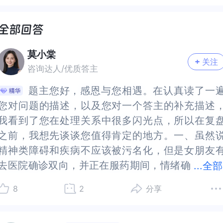
让我觉得有点被忽视，之前有约定每晚通电话，
让我觉得有点被忽视，之前有约定每晚通电话，
因为睡着了/忙忘了三到四天没有通话了。晚上我
因为睡着了/忙忘了三到四天没有通话了。晚上我
高兴剪辑了一个游戏视频发布，标题是“我想要很
高兴剪辑了一个游戏视频发布，标题是“我想要很
的爱”，其中出现了另一个女生，然后因为这个问
的爱”，其中出现了另一个女生，然后因为这个问
莫小棠
关注
争吵。
争吵。
咨询达人/优质答主
题主您好，感恩与您相遇。在认真读了一
题主您好，感恩与您相遇。在认真读了一遍
我向她解释之前有报备玩游戏，但不知情朋友拉
我向她解释之前有报备玩游戏，但不知情朋友拉
您对问题的描述，以及您对一个答主的补充描述
您对问题的描述，以及您对一个答主的补充描述
个女生，所以玩了一会就走了，说下次一定和她
个女生，所以玩了一会就走了，说下次一定和她
我看到了您在处理关系中很多闪光点，所以在复
我看到了您在处理关系中很多闪光点，所以在复
好，表达她有些忽视我我有点焦虑，她提出失望
好，表达她有些忽视我我有点焦虑，她提出失望
之前，我想先谈谈您值得肯定的地方。一、虽然
之前，我想先谈谈您值得肯定的地方。一、虽然
手，觉得我在挑衅，知道她会生气为什么还这
手，觉得我在挑衅，知道她会生气为什么还这
精神类障碍和疾病不应该被污名化，但是女朋友
精神类障碍和疾病不应该被污名化，但是女朋友
（我当成情绪宣泄的载体，没有挑衅她的意思）
（我当成情绪宣泄的载体，没有挑衅她的意思）
去医院确诊双向，并正在服药期间，情绪确
去医院确诊双向，并正在服药期间，情绪确实会
...
全部
随后她倾述，我能看出来她状态不好，表示考试
随后她倾述，我能看出来她状态不好，表示考试
实会起伏很大，特点就是极容易情绪高涨，又极
伏很大，特点就是极容易情绪高涨，又极其容易
科和生理期焦虑睡不着，连电话都忘了和我打，
科和生理期焦虑睡不着，连电话都忘了和我打，
8
2
分享
容易情绪低落。所以在面对这样的伴侣，您依然
绪低落。所以在面对这样的伴侣，您依然能够贴
不是不爱我了知不知道，在大半夜发这种视频我
不是不爱我了知不知道，在大半夜发这种视频我
够贴心的给予某方面的照顾和理解，真的是着实
的给予某方面的照顾和理解，真的是着实不容易
想等（原话），我安慰之后表示平复一下再交流
想等（原话），我安慰之后表示平复一下再交流