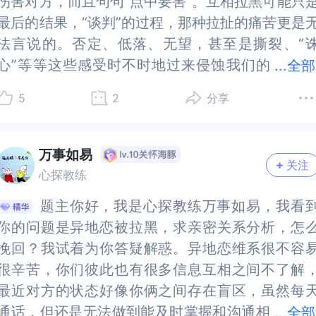
伤害对方，而且句句“点中要害”。互相拉黑可能只
伤害对方，而且句句“点中要害”。互相拉黑可能只
到失望，愤怒，反倒会激起她更多的情绪。关于
到失望，愤怒，反倒会激起她更多的情绪。关于
的心声，就够了。焦虑是我们人类的好朋友，你
的心声，就够了。焦虑是我们人类的好朋友，你
向情感障碍，你自述有躯体症状的焦虑。你们俩
感障碍，你自述有躯体症状的焦虑。你们俩的
帮助。最后，祝您一切安好。我是壹心理倾听师
祝您一切安好。我是壹心理倾听师小棠，世界和
极易影响程度一个人的情绪状态，更何况对方承
度一个人的情绪状态，更何况对方承受能力本就
着对方往更糟的反应走。你的焦虑撞上她的疾病
糟的反应走。你的焦虑撞上她的疾病和压力，激
最后的结果，“谈判”的过程，那种拉扯的痛苦更是
最后的结果，“谈判”的过程，那种拉扯的痛苦更是
一次争吵过程当中，你的沟通方式，本身你发布
一次争吵过程当中，你的沟通方式，本身你发布
兴趣可以看看《焦虑的意义》，很多思想家，哲
兴趣可以看看《焦虑的意义》，很多思想家，哲
交往，可能都是在对方缺失的地方找需求，相当
往，可能都是在对方缺失的地方找需求，相当于
棠，世界和我爱着你。❤️
爱着你。❤️
能力本就比一般人要弱的多。这样说并不是在替
一般人要弱的多。这样说并不是在替对方辩解，
压力，激起了她的防御和逃跑，她的逃离和推开
了她的防御和逃跑，她的逃离和推开，又触发了
法言说的。否定、低落、无望，甚至是撕裂、“
法言说的。否定、低落、无望，甚至是撕裂、“
个游戏视频的标题是想引起她的注意，希望她能
个游戏视频的标题是想引起她的注意，希望她能
家，文学家一生都拥有焦虑，包括我们普通人。
家，文学家一生都拥有焦虑，包括我们普通人。
在碎片玻璃中找糖吃。你的女友因为期末备考忙
碎片玻璃中找糖吃。你的女友因为期末备考忙，
方辩解，而是我们要看到这种可能性。你发的视
是我们要看到这种可能性。你发的视频和截图，
又触发了你的焦虑。就陷入了一个追，另一个逃
的焦虑。就陷入了一个追，另一个逃的僵局中。
心”等等这些感受时不时地过来侵蚀我们的
心”等等这些感受时不时地过来侵蚀我们的内心，
主动回应你，连接你。可是却因为这期间另外一
主动回应你，连接你。可是却因为这期间另外一
...
全部
要的是看到焦虑背后的原因～多和自己相处，去
要的是看到焦虑背后的原因～多和自己相处，去
压力大，你觉得被忽视，用剪辑游戏视频中另一
力大，你觉得被忽视，用剪辑游戏视频中另一个
和截图，更像是在她状态不好时被诱发情绪的一
像是在她状态不好时被诱发情绪的一个扳机事件
僵局中。如果要复盘矛盾，那让你们走到现在的
果要复盘矛盾，那让你们走到现在的状态，彼此
内心，我们无法从对方身上看到哪怕一点温情。
们无法从对方身上看到哪怕一点温情。是她不爱
女生的出现，被她误解。本身她考试挂科的挫败
女生的出现，被她误解。本身她考试挂科的挫败
解焦虑也许未必是问题，而是通过焦虑更了解
解焦虑也许未必是问题，而是通过焦虑更了解
女生刺激女友，这是你的矛。她觉得被你的矛刺
生刺激女友，这是你的矛。她觉得被你的矛刺
5
2
分享
扳机事件，而不是说你或对方真的做错了什么。
而不是说你或对方真的做错了什么。至于说，你
态，彼此都有责任，而且我认为就你提供的描
有责任，而且我认为就你提供的描述看，你的责
她不爱我了，是她变心了，还是她厌倦了，这些
了，是她变心了，还是她厌倦了，这些话可能反
失落和难过，让她觉得羞愧，甚至是焦虑，不知
失落和难过，让她觉得羞愧，甚至是焦虑，不知
己。世界和我爱着你推荐书籍《无惧焦虑》
己。世界和我爱着你推荐书籍《无惧焦虑》
了，因失望而提出分手，生气分手是她的盾，是
了，因失望而提出分手，生气分手是她的盾，是
于说，你提到自身疑似焦虑型依恋，针对当下这
到自身疑似焦虑型依恋，针对当下这更像是一种
看，你的责任更大一些，因为你即便知道她的
更大一些，因为你即便知道她的难受，依然把自
可能反复在脑海里回荡。心里忽上忽下，失眠、
在脑海里回荡。心里忽上忽下，失眠、辗转反侧
怎么解决，加上生理期身体的不适，会让他情绪
怎么解决，加上生理期身体的不适，会让他情绪
对被伤害的防御。她质问对你的爱不够多吗，明
对被伤害的防御。她质问对你的爱不够多吗，明
像是一种模式，焦虑会追而双相会逃，于是两个
式，焦虑会追而双相会逃，于是两个人一起把事
受，依然把自己的感受放在第一位。对自己的行
的感受放在第一位。对自己的行为你有诸多的
转反侧，不断地折磨自己是这时最生动的体验。
不断地折磨自己是这时最生动的体验。怎么挽回
加激动。所以她对你这一个行为的误解，会让她
加激动。所以她对你这一个行为的误解，会让她
万事如易
知道她忙，又在生理期，还挑衅她，这既是她
知道她忙，又在生理期，还挑衅她，这既是她
一起把事情推到现在这个局面，焦虑型依恋只是
推到现在这个局面，焦虑型依恋只是其中一个点
你有诸多的包容，即便对方明确表示不满，比如
容，即便对方明确表示不满，比如那个视频，你
关注
么挽回？如何挽回？似乎变成了摆在我们面前的
如何挽回？似乎变成了摆在我们面前的唯一头等
情绪更加的强烈。她提出失望分手，实际上是希
情绪更加的强烈。她提出失望分手，实际上是希
心探教练
盾，又是反刺向你的矛。你截图表示是她先质
盾，又是反刺向你的矛。你截图表示是她先质
中一个点但不是问题全部。你现在我们要做的并
不是问题全部。你现在我们要做的并不是立刻挽
个视频，你依然认为，对方的视角是错误的。这
然认为，对方的视角是错误的。这种双标会让对
一头等大事。是否我们可以尝试跳出关系，去看
事。是否我们可以尝试跳出关系，去看看自己在
你能够挽留，你能够知错认错。她想通过你的反
你能够挽留，你能够知错认错。她想通过你的反
的，这是你的盾。同时，她觉得你是在指责她，
的，这是你的盾。同时，她觉得你是在指责她，
题主你好，我是心探教练万事如易，我看
题主你好，我是心探教练万事如易，我看到
是立刻挽回她，而是要给彼此留下喘息平复的空
她，而是要给彼此留下喘息平复的空间与时间，
双标会让对方很愤怒。所以，不管你是想挽回，
很愤怒。所以，不管你是想挽回，还是想改善自
自己在其中到底经历了什么？首先，没有接到每
中到底经历了什么？首先，没有接到每晚的固定
去感受她在你心目当中的重要性。“我安慰之后表
去感受她在你心目当中的重要性。“我安慰之后表
你刺向她的矛，让你去找那个女生，这是她的盾
你刺向她的矛，让你去找那个女生，这是她的盾
你的问题是异地恋被拉黑，求亲密关系分析，怎
你的问题是异地恋被拉黑，求亲密关系分析，怎
与时间，同时也要缓解自己情绪。这里我们可以
时也要缓解自己情绪。这里我们可以尝试，做喜
是想改善自己的焦虑等，可能首先要学会去共情
的焦虑等，可能首先要学会去共情他人，去尊重
的固定电话问候，我们的心情是怎样的？可能是
话问候，我们的心情是怎样的？可能是失落、
平复一下再交流，气话分手不算，过了一会之后
平复一下再交流，气话分手不算，过了一会之后
但在你这儿接受到的，是一把锋利的矛，你用拉
但在你这儿接受到的，是一把锋利的矛，你用拉
挽回？我试着为你答疑解惑。异地恋维系很不容
挽回？我试着为你答疑解惑。异地恋维系很不容
试，做喜欢的事情或是出门散步等方式转移注
的事情或是出门散步等方式转移注意力，让自己
人，去尊重他人的感受。这对你来说可能有些难
人的感受。这对你来说可能有些难。你提到自己
落、失望，也可能是感觉被抛弃。我们可能陷入
望，也可能是感觉被抛弃。我们可能陷入在这些
问我给我的爱不够多吗？哪方面对我不够爱？”她
问我给我的爱不够多吗？哪方面对我不够爱？”她
这个盾来防御。你们每一次的争吵，都是互用矛
这个盾来防御。你们每一次的争吵，都是互用矛
很辛苦，你们彼此也有很多信息互相之间不了解
很辛苦，你们彼此也有很多信息互相之间不了解
力，让自己能有机会平复下来。之后我们可以选
有机会平复下来。之后我们可以选择去给她发消
你提到自己可能是焦虑型依恋，可能对于你来说
能是焦虑型依恋，可能对于你来说，他人的感受
这些情绪中无法自拔。其次，觉察一下当我们有
绪中无法自拔。其次，觉察一下当我们有这些情
对你发出这样的疑问，是想再一次确认，你发布
对你发出这样的疑问，是想再一次确认，你发布
盾，既刺痛对方，自己又很委屈，进行防御和
盾，既刺痛对方，自己又很委屈，进行防御和
最近对方的状态好像你俩之间存在盲区，虽然每
最近对方的状态好像你俩之间存在盲区，虽然每
去给她发消息但不是短信轰炸，而是告诉对方，
但不是短信轰炸，而是告诉对方，你在意她要她
他人的感受也许没法确定，但你自己的感受是非
许没法确定，但你自己的感受是非常确定的，焦
些情绪时，激活了我们过去的哪些体验？可能是
时，激活了我们过去的哪些体验？可能是小时候
个视频是出于什么原因和目的？她在你心目当中
个视频是出于什么原因和目的？她在你心目当中
击。而这些反复的攻击和防御，只会加深误会和
击。而这些反复的攻击和防御，只会加深误会和
通话，但还是无法做到能及时掌握和沟通相
通话，但还是无法做到能及时掌握和沟通相互的
在意她要她照顾好自己。同时也告诉对方，你有
顾好自己。同时也告诉对方，你有听话，好好照
...
全部
确定的，焦虑型依恋最怕的是关系的不确定。而
型依恋最怕的是关系的不确定。而女友是双向情