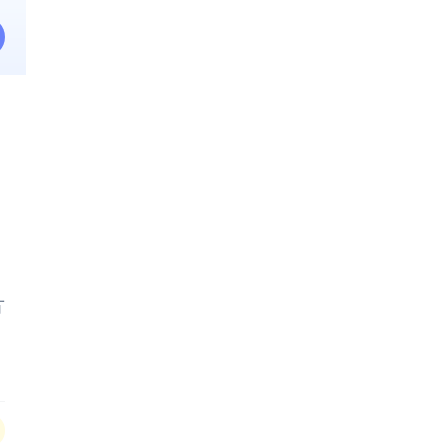
方
方
，
，
）
）