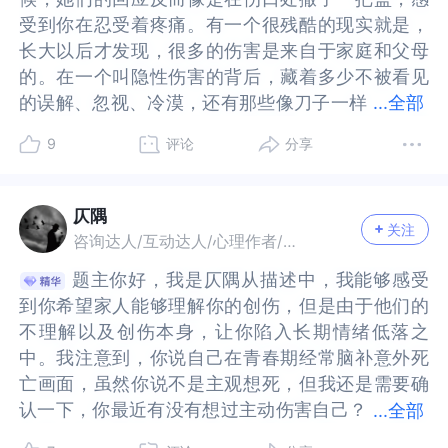
果迎来的永远是忽视、打压、抱怨、指责甚至是攻
果迎来的永远是忽视、打压、抱怨、指责甚至是攻
受到你在忍受着疼痛。有一个很残酷的现实就是，
受到你在忍受着疼痛。有一个很残酷的现实就是，
击。一次次对他们满怀期待，又一次次受挫，你感
击。一次次对他们满怀期待，又一次次受挫，你感
长大以后才发现，很多的伤害是来自于家庭和父母
长大以后才发现，很多的伤害是来自于家庭和父母
到失望、难过、委屈、无奈、无助、无力，甚至开
到失望、难过、委屈、无奈、无助、无力，甚至开
的。在一个叫隐性伤害的背后，藏着多少不被看见
的。在一个叫隐性伤害的背后，藏着多少不被看见
始自我怀疑。每一次失望，都伴随着一次自体感的
始自我怀疑。每一次失望，都伴随着一次自体感的
的误解、忽视、冷漠，还有那些像刀子一样
的误解、忽视、冷漠，还有那些像刀子一样的言语
...
全部
破碎和瓦解。你长期内耗、抑郁，青春期脑补意外
破碎和瓦解。你长期内耗、抑郁，青春期脑补意外
的言语表达。或许，你首先最需要做的，就是先要
表达。或许，你首先最需要做的，就是先要放弃被
死亡画面，你心里有一个缩成一团哭泣的小人，这
死亡画面，你心里有一个缩成一团哭泣的小人，这
9
评论
分享
放弃被家人理解和支持的渴望。这虽然对你来说也
家人理解和支持的渴望。这虽然对你来说也是很让
都是你创伤之后的表现。你说，感觉有什么一直在
都是你创伤之后的表现。你说，感觉有什么一直在
是很让人难过和伤心的事情，但至少，不会让伤害
人难过和伤心的事情，但至少，不会让伤害再加
消耗你，是的，你的家庭一直在消耗，他们的冷漠
消耗你，是的，你的家庭一直在消耗，他们的冷漠
再加剧，不会让你在生死线上痛苦地挣扎。你的描
剧，不会让你在生死线上痛苦地挣扎。你的描述很
与忽视，不但否定了你的感受，甚至在扼杀你的生
与忽视，不但否定了你的感受，甚至在扼杀你的生
仄隅
关注
述很简短，却透着一种寒意，一种令人心灰意冷的
简短，却透着一种寒意，一种令人心灰意冷的寒
命，以至于让你觉得你的整个生命都没有存在的价
命，以至于让你觉得你的整个生命都没有存在的价
咨询达人/互动达人/心理作者/优质答主
寒冷。“你为什么不站在别人的角度上想一想呢？你
冷。“你为什么不站在别人的角度上想一想呢？你只
值。亲爱的，这一切都不是你的错！你没有做错任
值。亲爱的，这一切都不是你的错！你没有做错任
题主你好，我是仄隅从描述中，我能够感受
题主你好，我是仄隅从描述中，我能够感受
只在乎你自己，配不上别人对你好，你心里扭曲”，
在乎你自己，配不上别人对你好，你心里扭曲”，这
何事！相信自己的感觉！你已经22岁了，远离那个
何事！相信自己的感觉！你已经22岁了，远离那个
到你希望家人能够理解你的创伤，但是由于他们的
到你希望家人能够理解你的创伤，但是由于他们的
这句话像是在表达“活该，都是你自己的错，是你不
句话像是在表达“活该，都是你自己的错，是你不配
消耗你的环境。走到更宽广、更友善、更温暖的环
消耗你的环境。走到更宽广、更友善、更温暖的环
不理解以及创伤本身，让你陷入长期情绪低落之
不理解以及创伤本身，让你陷入长期情绪低落之
配得到爱”，这是一种贬低和诅咒，把你的自尊心像
得到爱”，这是一种贬低和诅咒，把你的自尊心像踩
境里去，去工作里获取价值感，去友情和爱情里寻
境里去，去工作里获取价值感，去友情和爱情里寻
中。我注意到，你说自己在青春期经常脑补意外死
中。我注意到，你说自己在青春期经常脑补意外死
踩到地上一样的践踏。这种伤害不亚于被抛弃，被
到地上一样的践踏。这种伤害不亚于被抛弃，被无
求感情支持，你有能力让自己过得更好！1、工作，
求感情支持，你有能力让自己过得更好！1、工作，
亡画面，虽然你说不是主观想死，但我还是需要确
亡画面，虽然你说不是主观想死，但我还是需要确
无情地放弃。“青春期经常脑补各种意外自然死亡画
情地放弃。“青春期经常脑补各种意外自然死亡画
获得经济上的独立和价值感。2、结交一些能给你支
获得经济上的独立和价值感。2、结交一些能给你支
认一下，你最近有没有想过主动伤害自己？
认一下，你最近有没有想过主动伤害自己？如果你
...
全部
面”，其实是想让那个被人厌恶的自己死掉，觉得自
面”，其实是想让那个被人厌恶的自己死掉，觉得自
持的朋友，建立自己的社会支持系统，从友情里获
持的朋友，建立自己的社会支持系统，从友情里获
如果你想不回答也没关系。如果有，我们一定要与
想不回答也没关系。如果有，我们一定要与家人沟
己不配活着一样。这样的伤害足以摧毁一个人的意
己不配活着一样。这样的伤害足以摧毁一个人的意
得情感支持，相较于父母，朋友反而更能理解你的
得情感支持，相较于父母，朋友反而更能理解你的