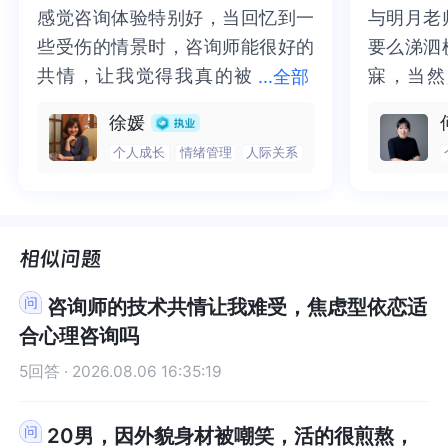
感觉咨询体验特别好，当回忆到一
感觉咨询体验特别好，当回忆到一
与明月老
与明月老
有帮助，祝福你越来越好！
助，祝福你越来越好！
些受伤的情景时，咨询师能很好的
些受伤的情景时，咨询师能很好的
要么涕泗
要么涕泗
共情，让我觉得我真的被
共情，让我觉得我真的被抱住了。
寐，当然
寐，当然
...
全部
抱住了。咨询完我会感觉，内心有
咨询完我会感觉，内心有一部分未
二十多年
的抑塞之
徐媛
一部分未处理的情绪被注意到了，
处理的情绪被注意到了，而且当咨
来，觉得
不必再踽
个人成长
情绪管理
人际关系
而且当咨询师准确说出我当时的情
询师准确说出我当时的情绪，我感
再困于桎
梏，更不
绪，我感觉当时那个弱小的小女孩
觉当时那个弱小的小女孩被看到
积，靡有
孑遗。“
被看到了，做完咨询，确实内心感
了，做完咨询，确实内心感觉轻快
云起时”
时”，此
觉轻快了很多，感觉轻松了。很感
了很多，感觉轻松了。很感谢咨询
前行。
行。
谢咨询师姐姐！
师姐姐！
咨询师的技术共情让我难受，焦虑型依恋适
合心理咨询吗
5回答 · 2026.08.06 16:35:19
20男，因外貌身材被嘲笑，活的很煎熬，