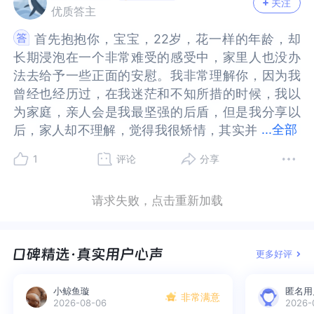
关注
优质答主
看看，或者找专业的心理咨询师聊一聊。这样你能
或者找专业的心理咨询师聊一聊。这样你能得到专
得到专业的理解，支持和帮助。平时你自己可以写
业的理解，支持和帮助。平时你自己可以写情绪觉
首先抱抱你，宝宝，22岁，花一样的年龄，却
首先抱抱你，宝宝，22岁，花一样的年龄，却
情绪觉察日记，用书写的方式帮助你慢慢去靠近那
察日记，用书写的方式帮助你慢慢去靠近那个创
长期浸泡在一个非常难受的感受中，家里人也没办
长期浸泡在一个非常难受的感受中，家里人也没办
个创伤，看到这个创伤带给你的情绪，通过书写的
伤，看到这个创伤带给你的情绪，通过书写的方式
法去给予一些正面的安慰。我非常理解你，因为我
法去给予一些正面的安慰。我非常理解你，因为我
方式让这些情绪得到正确安全的释放，让你能够对
让这些情绪得到正确安全的释放，让你能够对自己
曾经也经历过，在我迷茫和不知所措的时候，我以
曾经也经历过，在我迷茫和不知所措的时候，我以
自己多一些理解和共情。如果涉及到法律相关的，
多一些理解和共情。如果涉及到法律相关的，你可
为家庭，亲人会是我最坚强的后盾，但是我分享以
为家庭，亲人会是我最坚强的后盾，但是我分享以
你可以收集相关的证据去为自己维权，这样做也是
以收集相关的证据去为自己维权，这样做也是保护
...
全部
后，家人却不理解，觉得我很矫情，其实并
后，家人却不理解，觉得我很矫情，其实并不是。
保护你自己，通过法律为自己建立一定的边界。你
你自己，通过法律为自己建立一定的边界。你要发
不是。所以在没有得到任何外在的帮助之后我选择
所以在没有得到任何外在的帮助之后我选择了自
1
评论
分享
要发现你并不是孤立无援的，你依然被这个世界爱
现你并不是孤立无援的，你依然被这个世界爱着，
了自救，我不在想一些负面的东西，而是积极的转
救，我不在想一些负面的东西，而是积极的转移自
着，依然会有很多人愿意去帮助你，愿意去理解
依然会有很多人愿意去帮助你，愿意去理解你。必
移自己的注意力，去做一些自己喜欢的事情，多找
己的注意力，去做一些自己喜欢的事情，多找朋友
你。必要的时候也可以打全国心理免费服务援助热
要的时候也可以打全国心理免费服务援助热线，帮
请求失败，点击重新加载
朋友聊天，避开自己敏感的所有事情，一旦自己开
聊天，避开自己敏感的所有事情，一旦自己开始有
线，帮助你激烈的情绪找到一个能安放的地方，能
助你激烈的情绪找到一个能安放的地方，能够理解
始有胡思乱想的苗头，就开始转移注意力。宝宝，
胡思乱想的苗头，就开始转移注意力。宝宝，加
够理解你的地方。当别人不能理解你的时候，你需
你的地方。当别人不能理解你的时候，你需要先理
加油，我和世界爱着你！
油，我和世界爱着你！
要先理解你自己，做一些让自己感觉舒服的事情，
解你自己，做一些让自己感觉舒服的事情，看见自
更多好评
看见自己的情绪，不去排斥他们，而是拥抱他们，
己的情绪，不去排斥他们，而是拥抱他们，你就能
你就能够拿到这一份情绪背后的礼物，走出这样的
够拿到这一份情绪背后的礼物，走出这样的情绪困
小鲸鱼璇
匿名用
非常满意
2026-08-06
2026-
情绪困扰，真正从中得到成长。希望我的回答对你
扰，真正从中得到成长。希望我的回答对你有帮