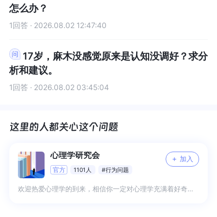
怎么办？
1回答 · 2026.08.02 12:47:40
17岁，麻木没感觉原来是认知没调好？求分
析和建议。
1回答 · 2026.08.02 03:45:04
心理学研究会
+
加入
官方
1101人
#行为问题
欢迎热爱心理学的到来，相信你一定对心理学充满着好奇，一起用专业知识来分享未知吧 1、日常分享专业知识解读 2、日常困扰互帮互助 3、专业交流与答疑 4、更多希望你来补充