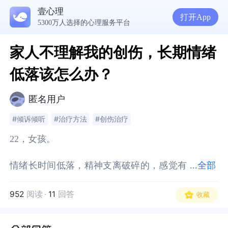
壹心理
打开App
5300万人选择的心理服务平台
家人不理解我的创伤，长期情绪
低落该怎么办？
匿名用户
#倾诉倾听
#治疗方法
#创伤治疗
22，女孩。
22，女孩。
情绪长时间低落，精神支离破碎的，感觉有
情绪长时间低落，精神支离破碎的，感觉有什么消
...
全部
什么消耗自己。
耗自己。
952
阅读
·
11
回答
收藏
大概就是我跟我家里人说我的创伤，长时间很多次
大概就是我跟我家里人说我的创伤，长时间很多次
闪回了，她的意思就是你为什么不站在别人的角度
闪回了，她的意思就是你为什么不站在别人的角度