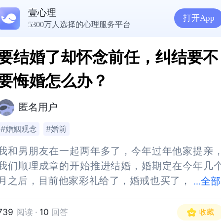
壹心理
打开App
5300万人选择的心理服务平台
要结婚了却怀念前任，纠结要不
要悔婚怎么办？
匿名用户
#婚姻观念
#婚前
我和男朋友在一起两年多了，今年过年他家提亲
我和男朋友在一起两年多了，今年过年他家提亲
我们顺理成章的开始推进结婚，婚期定在今年几
我们顺理成章的开始推进结婚，婚期定在今年几
月之后，目前他家彩礼给了，婚戒也买了，
月之后，目前他家彩礼给了，婚戒也买了，房子
...
全部
房子装修了一半，亲戚朋友也通知了，其实我从
修了一半，亲戚朋友也通知了，其实我从一开始
开始听到要结婚这个事我就本能的有些抗拒，我
到要结婚这个事我就本能的有些抗拒，我觉得和
739
阅读
·
10
回答
收藏