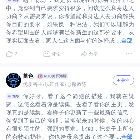
多不可控的因素。那时候我和女儿每个人认领家的
可控的因素。那时候我和女儿每个人认领家的一个
这样的想法和行为？其实就你所举例的那样一个例
行为？其实就你所举例的那样一个例子，你想把桌
在做什么？我有什么感觉？我想要什么？你可以每
什么？我有什么感觉？我想要什么？你可以每天坚
气和力量的事。但有时候，这是我们内心的一种感
的事。但有时候，这是我们内心的一种感觉和具身
中，觉察到自己要求变得很多，问该怎么和身边人
中，觉察到自己要求变得很多，问该怎么和身边人
一个房间，她整理自己的衣服，柜子。孩子爸爸书
房间，她整理自己的衣服，柜子。孩子爸爸书籍分
子，你想把桌面上所有的杂物都清理干净。这本身
面上所有的杂物都清理干净。这本身也不是什么不
天坚持在觉察到自己正在提要求之时，询问自己这
持在觉察到自己正在提要求之时，询问自己这三个
觉和具身化体验，而不是客观事实。我们可以寻找
化体验，而不是客观事实。我们可以寻找那些例外
协商？从需要来说，你希望能和身边人去协商解决
协商？从需要来说，你希望能和身边人去协商解决
籍分类～当他们看到我的房间变化后，每个人都主
类～当他们看到我的房间变化后，每个人都主动去
也不是什么不合理的想法和行为，你会在自己能量
合理的想法和行为，你会在自己能量低的时候有这
三个问题，及时觉察自己的状态，帮助自己梳理自
问题，及时觉察自己的状态，帮助自己梳理自己的
那些例外的时刻，看看这段关系是否存在别的“证
的时刻，看看这段关系是否存在别的“证据”表明，
你目前的要求，如果换一种说法，我们可以理解为
你目前的要求，如果换一种说法，我们可以理解为
动去做了自己的事。行动过程中也会带来成就感～
做了自己的事。行动过程中也会带来成就感～你提
低的时候有这样的想法，这也是很正常的一个反
样的想法，这也是很正常的一个反应。毕竟人能量
己的认知情感行为内在需求的状态。周围的人如果
认知情感行为内在需求的状态。周围的人如果不能
据”表明，其实你的要求也是值得被重视，被理解和
其实你的要求也是值得被重视，被理解和被支持
你希望周围的人能够满足你新生的这部分要求。从
你希望周围的人能够满足你新生的这部分要求。从
你提到自己能量低，可以试试尽力而为，先允许自
到自己能量低，可以试试尽力而为，先允许自己有
应。毕竟人能量低的时候，就想清理掉一些干扰自
低的时候，就想清理掉一些干扰自己的事物，让自
不能站在你的角度看问题，你感觉自己不被别人理
站在你的角度看问题，你感觉自己不被别人理解这
被支持的。例如，有没有哪一段时间，甚至是哪一
的。例如，有没有哪一段时间，甚至是哪一件小
现实层面去看，家人在这方面与你的选择或
现实层面去看，家人在这方面与你的选择或动机的
...
全部
己有这些想法。你也是家庭的一部分，只是女儿也
这些想法。你也是家庭的一部分，只是女儿也很尊
己的事物，让自己内在的烦恼变得清静一些，简单
己内在的烦恼变得清静一些，简单一些。所以你会
解这是正常的。至于你的要求是否合理，要看合怎
是正常的。至于你的要求是否合理，要看合怎样的
件小事，哪一个时刻，会觉得当自己提出要求的时
事，哪一个时刻，会觉得当自己提出要求的时候，
动机的存在差异的，为此你想要寻求一个既能满足
存在差异的，为此你想要寻求一个既能满足自己又
很尊重妈妈，在这个家庭中依然让妈妈去做决定。
重妈妈，在这个家庭中依然让妈妈去做决定。反
一些。所以你会有这样的一些新增的要求，说明你
有这样的一些新增的要求，说明你内在有这样一些
样的理，合谁的理，人跟人的理也是不相同的，甚
理，合谁的理，人跟人的理也是不相同的，甚至有
候，会得到别人积极的回应？那时候发生了什么？
会得到别人积极的回应？那时候发生了什么？你是
7
评论
分享
自己又能兼具身边人需求的最优解。目前，你对于
能兼具身边人需求的最优解。目前，你对于现在这
反之，房间是自己的小空间，或者家里一个角落的
之，房间是自己的小空间，或者家里一个角落的位
内在有这样一些保护自己，或者让自己更舒服一些
保护自己，或者让自己更舒服一些的需求，而这一
至有很大差异，合别人的理可能就合不了你的理，
很大差异，合别人的理可能就合不了你的理，合你
你是怎么跟对方沟通的，对方又是怎么回应的，你
怎么跟对方沟通的，对方又是怎么回应的，你们的
现在这些新增出来的要求，完全是陌生的态度。不
些新增出来的要求，完全是陌生的态度。不知道怎
位置，买几盆花，或者适合家庭的植物，也会焕然
置，买几盆花，或者适合家庭的植物，也会焕然一
的需求，而这一些需求，却不能够被妈妈以及其他
些需求，却不能够被妈妈以及其他人所理解。甚至
合你的理可能就合不了别人的理。关系中有冲突也
的理可能就合不了别人的理。关系中有冲突也是正
们的神情和态度又是怎样的？当时自己的要求被回
神情和态度又是怎样的？当时自己的要求被回应，
知道怎样对待，也不知道应不应该让别人满足。为
样对待，也不知道应不应该让别人满足。为此你举
一新。当妈妈感受到，看到这些变化，也许不知不
新。当妈妈感受到，看到这些变化，也许不知不觉
人所理解。甚至被他们误解，这样反倒让你对自己
被他们误解，这样反倒让你对自己的这样一些想法
蔷色
是正常的，学会接纳冲突，看见冲突，允许冲突的
常的，学会接纳冲突，看见冲突，允许冲突的存
应，你心里又产生了什么感受？那时候你在别人的
你心里又产生了什么感受？那时候你在别人的眼里
关注
此你举了一个例子，你的本意是通过断舍离的方式
了一个例子，你的本意是通过断舍离的方式让内心
觉中她就感受到了你的用心～你愿意的话可以试试
中她就感受到了你的用心～你愿意的话可以试试哦
的这样一些想法和要求怀疑，不确定。2.关于妈妈
和要求怀疑，不确定。2.关于妈妈的反应你有你的
优质答主/认证作家/心探教练
存在，在一起长期相处需要一起面对冲突，协商轮
在，在一起长期相处需要一起面对冲突，协商轮流
眼里看到了怎样的不一样的自己？我们每一个人的
看到了怎样的不一样的自己？我们每一个人的价值
让内心能够有些许空间，但家人是反对的。面对这
能够有些许空间，但家人是反对的。面对这一现
哦～允许自己有想法，允许每个人都做自己，你允
～允许自己有想法，允许每个人都做自己，你允许
的反应你有你的想法，妈妈也有她的想法，她坚持
想法，妈妈也有她的想法，她坚持不让你扔那一些
流妥协、公平平等原则，合作的去解决冲突和矛盾
妥协、公平平等原则，合作的去解决冲突和矛盾问
价值观都不一样，跟我们过去所见所闻所学的每一
观都不一样，跟我们过去所见所闻所学的每一样东
你好呀。看了这个简短的描述，我就在疑
你好呀。看了这个简短的描述，我就在疑
一现实，你觉得自己要求好像变得很不合理，甚至
实，你觉得自己要求好像变得很不合理，甚至很难
许自己做一部分你想的，也会慢慢允许妈妈继续不
自己做一部分你想的，也会慢慢允许妈妈继续不改
不让你扔那一些杂物，她也有她内在的动机。或许
杂物，她也有她内在的动机。或许那些物件对她来
问题。成长必须经历和面对冲突的过程，即便跟最
题。成长必须经历和面对冲突的过程，即便跟最亲
样东西都息息相关。所以在关系里，特别是跟重要
西都息息相关。所以在关系里，特别是跟重要他人
惑，这怎么看着像是续集。去看了看你的主页，发
惑，这怎么看着像是续集。去看了看你的主页，发
很难被周围的人所理解动机。现在我们试着看到，
被周围的人所理解动机。现在我们试着看到，你与
改变自己～也许熟悉的也是她安全的？【关于接
变自己～也许熟悉的也是她安全的？【关于接纳】
那些物件对她来说代表着某些意义，或许你突然的
说代表着某些意义，或许你突然的全部清空，会打
亲近的家人在一起也要学会去一起面对和处理相互
近的家人在一起也要学会去一起面对和处理相互间
他人的关系里存在冲突是非常正常的。然而如何能
的关系里存在冲突是非常正常的。然而如何能够在
现真的是续集。看样子你更新了一些最新的信息。
现真的是续集。看样子你更新了一些最新的信息。
你与身边人存在分歧的点并不在于你的要求，而是
身边人存在分歧的点并不在于你的要求，而是我们
纳】你提到请其他人或者收纳师，家其实是很私人
你提到请其他人或者收纳师，家其实是很私人的空
全部清空，会打乱她内在固有的秩序，让她觉得不
乱她内在固有的秩序，让她觉得不安全。所以她会
间的矛盾，学习在冲突后疗愈自己和修复关系。如
的矛盾，学习在冲突后疗愈自己和修复关系。如需
够在关系中尊重彼此的需求，学会如何表达，这需
关系中尊重彼此的需求，学会如何表达，这需要我
你提到了自己的抑郁，当抑郁来的时候，你的内心
你提到了自己的抑郁，当抑郁来的时候，你的内心
我们没有看清要求背后的核心是什么？或许你希望
没有看清要求背后的核心是什么？或许你希望的是
的空间。很多物品对他人来说也许是没有意义的。
间。很多物品对他人来说也许是没有意义的。巫鸿
安全。所以她会坚决反对你全部清空这样一个行
坚决反对你全部清空这样一个行为。但是这不代表
需进一步交流，可关注个人主页，心探服务。
进一步交流，可关注个人主页，心探服务。
要我们非常多的学习以及洞察力、勇气，这是我们
们非常多的学习以及洞察力、勇气，这是我们每个
有很多陌生的、强烈的要求。比如，把桌子上所有
有很多陌生的、强烈的要求。比如，把桌子上所有
的是能够看见一个干净整洁的环境，让你觉得区分
能够看见一个干净整洁的环境，让你觉得区分于过
巫鸿老师有本书：《物尽其用：老百姓的当代艺
老师有本书：《物尽其用：老百姓的当代艺术》，
为。但是这不代表她的反对就一定是对的，她的这
她的反对就一定是对的，她的这些动机就一定是标
每个人的必修功课。假如有机会，也可以尝试学习
人的必修功课。假如有机会，也可以尝试学习非暴
的杂物都扔掉。你也给母亲提出了这个要
的杂物都扔掉。你也给母亲提出了这个要求，但她
...
全部
于过往，让自己以及家人有不同以往的体验与感
往，让自己以及家人有不同以往的体验与感受，只
术》，核心是把普通中国老人一辈子攒的“破烂
核心是把普通中国老人一辈子攒的“破烂儿”（一万