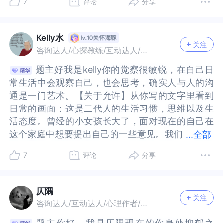
7
评论
分享
道怎样对待，也不知道应不应该让别人满足。举个
待，也不知道应不应该让别人满足。举个例子：今
可以跟妈妈说说你做这件事可以带给你哪些好处，
妈说说你做这件事可以带给你哪些好处，可以带给
自我价值感。而妈妈是什么原因希望要固守现状，
感。而妈妈是什么原因希望要固守现状，如果现状
例子：今天收拾家，我就想把桌子上的杂物全扔
天收拾家，我就想把桌子上的杂物全扔掉。人能量
可以带给妈妈哪些好处，而妈妈保持把杂物原样保
妈妈哪些好处，而妈妈保持把杂物原样保持放在桌
如果现状被改变，她内心是否会有不安全感？也许
被改变，她内心是否会有不安全感？也许妈妈心里
掉。人能量低的时候就是想这样，妈妈也能量低，
低的时候就是想这样，妈妈也能量低，但是反对这
持放在桌上不动，你让她说说她这样做有哪些好处
上不动，你让她说说她这样做有哪些好处和坏处。
妈妈心里也经历很难熬的阶段，但是她现在缺乏像
也经历很难熬的阶段，但是她现在缺乏像你一样的
Kelly水
关注
但是反对这一点。”对于这些新增出来的要求，甚至
一点。”对于这些新增出来的要求，甚至是你内在的
和坏处。通过衡量利弊为目的出发的认知辩驳，可
通过衡量利弊为目的出发的认知辩驳，可以松动相
你一样的勇气，还无力寻求改变。但是这些可能也
勇气，还无力寻求改变。但是这些可能也需要找合
咨询达人/心探教练/互动达人/心理作者
是你内在的需求，你也不知道为什么会出现这些想
需求，你也不知道为什么会出现这些想法，只是在
以松动相互固执的看法，也可以在沟通中学习从对
互固执的看法，也可以在沟通中学习从对方角度看
需要找合适机会跟妈妈详细聊，才会了解到她背后
适机会跟妈妈详细聊，才会了解到她背后的需求和
题主好我是kelly你的觉察很敏锐，在自己日
题主好我是kelly你的觉察很敏锐，在自己日
法，只是在那一刻就又突然有了这样的想法。对你
那一刻就又突然有了这样的想法。对你来说，这样
方角度看问题，实现互利双赢的局面。如果两个人
问题，实现互利双赢的局面。如果两个人都坚持自
的需求和故事。但目前我觉得题主应该先照顾自我
故事。但目前我觉得题主应该先照顾自我的需求和
常生活中会观察自己，也会思考，确实人与人的沟
常生活中会观察自己，也会思考，确实人与人的沟
来说，这样的想法也是陌生的，你是抱着陌生的态
的想法也是陌生的，你是抱着陌生的态度。你也不
都坚持自己的做法，也可以这周听你的下周听妈妈
己的做法，也可以这周听你的下周听妈妈的，两个
的需求和感受。你可以去梳理和思考，认为自己要
感受。你可以去梳理和思考，认为自己要求不合理
通是一门艺术。【关于允许】从你写的文字里看到
通是一门艺术。【关于允许】从你写的文字里看到
度。你也不确定这些想法是合理需求，还是无理要
确定这些想法是合理需求，还是无理要求，所以你
的，两个人的意见轮流来实践，你收拾杂物可以先
人的意见轮流来实践，你收拾杂物可以先不扔，找
求不合理这种想法，以及失落委屈却不敢表达愤怒
这种想法，以及失落委屈却不敢表达愤怒的感受。
日常的画面：这是二代人的生活习惯，思维以及生
日常的画面：这是二代人的生活习惯，思维以及生
求，所以你提到不知道该不该让对方来满足。而你
提到不知道该不该让对方来满足。而你在表现出这
不扔，找到一个大箱子把杂物先存放起来，等妈妈
到一个大箱子把杂物先存放起来，等妈妈收拾的时
的感受。最早是从什么时候来的？也许过去发生了
最早是从什么时候来的？也许过去发生了很多的故
活态度。曾经的小女孩长大了，面对现在的自己在
活态度。曾经的小女孩长大了，面对现在的自己在
在表现出这样的想法、行为和需求的时候，你得到
样的想法、行为和需求的时候，你得到的却是妈妈
收拾的时候她可以再拿出来摆放在她认为合适的位
候她可以再拿出来摆放在她认为合适的位置。别人
很多的故事，让你逐渐掩埋心里真实的感想，以至
事，让你逐渐掩埋心里真实的感想，以至于已经不
这个家庭中想要提出自己的一些意见。我们
这个家庭中想要提出自己的一些意见。我们猜猜那
...
全部
的却是妈妈的反对。透过妈妈的反应，让你又会对
的反对。透过妈妈的反应，让你又会对自己的这样
置。别人过多的质疑和不理解，确实容易让你产生
过多的质疑和不理解，确实容易让你产生自我怀
于已经不想要跟别人解释，似乎觉得就算自己解释
想要跟别人解释，似乎觉得就算自己解释了，别人
猜猜那个“母亲”，她会不会认识到这是二个人的对
个“母亲”，她会不会认识到这是二个人的对话，是
自己的这样一个想法和行为产生怀疑，觉得自己这
一个想法和行为产生怀疑，觉得自己这么做好像不
自我怀疑，这很正常，你的每个新增的要求，也并
疑，这很正常，你的每个新增的要求，也并非都是
了，别人也不会理解和支持。久而久之，缺乏表达
也不会理解和支持。久而久之，缺乏表达的动力，
7
评论
分享
话，是母女，更是不同的个体。从你喜欢极简的生
母女，更是不同的个体。从你喜欢极简的生活方
么做好像不合理。你不知道自己这样一个想法和行
合理。你不知道自己这样一个想法和行为是对还是
非都是空穴来风毫无合理性的。存在即是合理，你
空穴来风毫无合理性的。存在即是合理，你的每个
的动力，因此别人也自然会看不到你背后要求的真
因此别人也自然会看不到你背后要求的真实需求和
活方式，可以看出你有自己的生活方式，喜欢简单
式，可以看出你有自己的生活方式，喜欢简单干净
为是对还是不对，似乎很难得到身边人的理解和支
不对，似乎很难得到身边人的理解和支持。这又会
的每个多出来的跟以前不同的要求，反应了你内心
多出来的跟以前不同的要求，反应了你内心在变
实需求和动机。三、该如何在关系与他人沟通？我
动机。三、该如何在关系与他人沟通？我想内心经
干净的气场。喜欢没有杂物的空间～参与自己家里
的气场。喜欢没有杂物的空间～参与自己家里的整
持。这又会让你内在很受挫，对自己的言行有怀
让你内在很受挫，对自己的言行有怀疑，甚至不知
在变化，比如你希望清理掉桌上的杂物，可以跟自
化，比如你希望清理掉桌上的杂物，可以跟自我对
仄隅
想内心经常感觉到被否定的人，因为特别害怕再次
常感觉到被否定的人，因为特别害怕再次被伤透了
关注
的整理，看到变化也可以有成就感～疫情的时候我
理，看到变化也可以有成就感～疫情的时候我也经
疑，甚至不知道自己内在产生的这一些想法从哪里
道自己内在产生的这一些想法从哪里来，为什么会
我对话，进一步探索这个行为可以让你有怎样的感
话，进一步探索这个行为可以让你有怎样的感觉，
咨询达人/互动达人/心理作者/优质答主
被伤透了心，需要主动地向他人特别是重要他人去
心，需要主动地向他人特别是重要他人去表达内心
也经历过，一家人在一起，不能工作学习，也有很
历过，一家人在一起，不能工作学习，也有很多不
来，为什么会有这样的想法和行为，到底该不该有
有这样的想法和行为，到底该不该有这样的想法和
觉，满足了你怎样的需求。问自己三个问题：我正
满足了你怎样的需求。问自己三个问题：我正在做
表达内心真实的想法感受，是一件需要耗费很多勇
真实的想法感受，是一件需要耗费很多勇气和力量
题主你好，我是仄隅现在的你身处抑郁之
题主你好，我是仄隅现在的你身处抑郁之