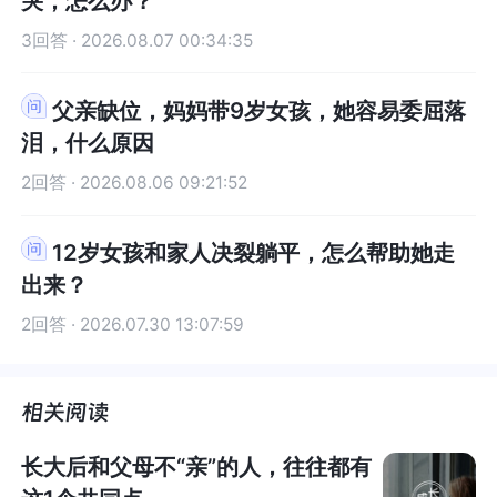
哭，怎么办？
控。同时妈妈想用“一切不变”来让自己不失控。你
妈想用“一切不变”来让自己不失控。你们都在自己
5%的微小、不一样的行动，就能打破惯性和内耗，
惯性和内耗，慢慢撬动整体状态。有兴趣你也可以
自己的人，所以你需要先理解自己，支持自己。当
理解自己，支持自己。当然这样一个蜕变的你，也
你的事，是否理解你的需求以及满足你的需求是别
的事，是否理解你的需求以及满足你的需求是别人
们都在自己的系统不失控而希望对方能够配合，或
的系统不失控而希望对方能够配合，或者说的更直
3回答 · 2026.08.07 00:34:35
慢慢撬动整体状态。有兴趣你也可以看看哦～世界
看看哦～世界和我爱着你
然这样一个蜕变的你，也需要给身边人一些缓冲的
需要给身边人一些缓冲的时间来适应。所以或许你
人的事。看清楚了这一点，就能更坦然的面对拒
的事。看清楚了这一点，就能更坦然的面对拒绝。
者说的更直白一点，是去控制对方。在这个过程
白一点，是去控制对方。在这个过程中，你作为天
和我爱着你
时间来适应。所以或许你们可以找一个折中的办
们可以找一个折中的办法，让你的需求逐渐的得到
绝。同时，当你可以越来越坦然的接纳被拒绝，也
同时，当你可以越来越坦然的接纳被拒绝，也就能
中，你作为天然在下位的孩子，服从了妈妈的要
然在下位的孩子，服从了妈妈的要求。但你们两都
法，让你的需求逐渐的得到满足，而不是压抑自己
满足，而不是压抑自己的想法和需求。同时也能够
父亲缺位，妈妈带9岁女孩，她容易委屈落
就能越来越自如的拒绝别人那些过多的要求。二、
越来越自如的拒绝别人那些过多的要求。二、一个
求。但你们两都不好过。结合你之前说的，高二、
不好过。结合你之前说的，高二、休学，害怕失
的想法和需求。同时也能够让身边人更加适应，觉
让身边人更加适应，觉察到你在成长和改变。比如
泪，什么原因
一个建议区分人生三件事，并非提倡只顾自己的自
建议区分人生三件事，并非提倡只顾自己的自私自
休学，害怕失控，你之前提到的希望妈妈给你支持
控，你之前提到的希望妈妈给你支持之类的，也是
察到你在成长和改变。比如说对于桌子上的杂物，
说对于桌子上的杂物，你可以全部清空，先收到一
私自利。而是在确保自己舒适的情况下提供帮助并
利。而是在确保自己舒适的情况下提供帮助并且把
之类的，也是想抓住一些可以稳定你的锚点，以及
想抓住一些可以稳定你的锚点，以及妈妈的坚决不
2回答 · 2026.08.06 09:21:52
你可以全部清空，先收到一边去，这样的一种情况
边去，这样的一种情况或许能够让你的心情暂时变
且把力量还给对方。比如别人求助一件事，如果提
力量还给对方。比如别人求助一件事，如果提供帮
妈妈的坚决不配合改变，你也没能力去改变妈妈，
配合改变，你也没能力去改变妈妈，你大概能做的
或许能够让你的心情暂时变得明朗一些，轻松一
得明朗一些，轻松一些。在你不在这里的时候，或
供帮助已经让自己很难受，就可以用SayNo三部
助已经让自己很难受，就可以用SayNo三部曲：Sa
你大概能做的是如何在系统中其他人不会改变的情
是如何在系统中其他人不会改变的情况下，去安顿
些。在你不在这里的时候，或者你不需要跟妈妈相
者你不需要跟妈妈相处的时候，允许她拿出来摆放
12岁女孩和家人决裂躺平，怎么帮助她走
曲：SayNo——诚恳说明原因——提供替代思路，
yNo——诚恳说明原因——提供替代思路，这样一
况下，去安顿你自己。第一，之前已经说过，对于
你自己。第一，之前已经说过，对于妈妈的改变，
处的时候，允许她拿出来摆放回去。这样一种折中
回去。这样一种折中的方式，或许让你跟她都能够
出来？
这样一来，既提供了自己力所能及的帮助，又把解
来，既提供了自己力所能及的帮助，又把解决问题
妈妈的改变，不要再有任何的期待。因为她不会改
不要再有任何的期待。因为她不会改变，你也没能
的方式，或许让你跟她都能够舒服一些，她也能够
舒服一些，她也能够对你少一些对抗。先允许自
决问题的力量还给了对方；同样，当我们要想别人
的力量还给了对方；同样，当我们要想别人寻求帮
变，你也没能力改变她，也没办法让她跟你去做心
力改变她，也没办法让她跟你去做心理咨询。所
2回答 · 2026.07.30 13:07:59
对你少一些对抗。先允许自己，接纳自己，理解自
己，接纳自己，理解自己，支持自己，逐渐释放内
寻求帮助时，尽可能真诚的说清原因，当做了全部
助时，尽可能真诚的说清原因，当做了全部努力之
理咨询。所以，对妈妈会变成你期待的那样这个期
以，对妈妈会变成你期待的那样这个期望，彻底死
己，支持自己，逐渐释放内在压抑的需求。一点点
在压抑的需求。一点点的看见自己的内在需求，一
努力之后就去坦然接受那个结果。以上，是我能想
后就去坦然接受那个结果。以上，是我能想到的利
望，彻底死心，趁早死心。这样你才有精力去想如
心，趁早死心。这样你才有精力去想如何去疗愈自
的看见自己的内在需求，一点点的满足自己。你就
点点的满足自己。你就在不断的成为你的过程当
到的利用“人生三件事”的解题思路，希望可以给你
用“人生三件事”的解题思路，希望可以给你一些参
何去疗愈自己。第二，你一直期望家人能看到你的
己。第二，你一直期望家人能看到你的诉求，能满
在不断的成为你的过程当中，你也就在不断的成
中，你也就在不断的成长。当你真正成为你自己，
一些参考。祝你愉快。
考。祝你愉快。
诉求，能满足你的要求，似乎只有他们允许了，你
足你的要求，似乎只有他们允许了，你才能去做。
长。当你真正成为你自己，内在对自己足够包容和
内在对自己足够包容和理解的时候。或许你也更加
长大后和父母不“亲”的人，往往都有
才能去做。一旦他们不允许，你就卡住了。你提到
一旦他们不允许，你就卡住了。你提到了你想扔掉
理解的时候。或许你也更加能够理解和尊重他人，
能够理解和尊重他人，有他和你不一样的想法和需
了你想扔掉一些东西，妈妈不同意。然后你就没有
一些东西，妈妈不同意。然后你就没有扔？你可以