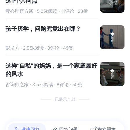
这1个共同点
有他和你不一样的想法和需求，这也就是慈悲和宽
求，这也就是慈悲和宽容。如果你还觉得困惑，可
扔？你可以想一想，以你对妈妈和家人的了解，如
想一想，以你对妈妈和家人的了解，如果你希望扔
容。如果你还觉得困惑，可以找你信赖的人聊一
以找你信赖的人聊一聊，你也可以找平台的倾听师
壹心理官方酱 · 5.25k阅读 · 11评论 · 28赞
果你希望扔掉一些东西，你就自己决定扔掉，并且
掉一些东西，你就自己决定扔掉，并且做出了具体
聊，你也可以找平台的倾听师或者专业的心理咨询
或者专业的心理咨询师聊一聊，都能够让你的困
做出了具体的行动，就是把东西扔掉了，你们家会
的行动，就是把东西扔掉了，你们家会发生什么事
师聊一聊，都能够让你的困惑，得到一定的梳理，
惑，得到一定的梳理，让你内在更加的清朗，知道
孩子厌学，问题究竟出在哪？
发生什么事情？妈妈会说什么，做什么？其他的家
情？妈妈会说什么，做什么？其他的家人会说什么
让你内在更加的清朗，知道自己究竟想要的是什
自己究竟想要的是什么，要怎么做。希望我的回答
人会说什么做什么呢？最糟糕的后果是什么？你会
做什么呢？最糟糕的后果是什么？你会如何应对最
么，要怎么做。希望我的回答对你有帮助，祝福你
对你有帮助，祝福你越来越好！
如何应对最早的后果呢？多半可能会发生激烈的冲
早的后果呢？多半可能会发生激烈的冲突，但最终
越来越好！
彭呈方 · 2.95k阅读 · 3评论 · 49赞
突，但最终还是会回到一个稳态，哪怕是岌岌可危
还是会回到一个稳态，哪怕是岌岌可危的稳态。也
的稳态。也许下次你可以试试有些“要求”自己直接
许下次你可以试试有些“要求”自己直接就行动了，
这样“自私”的妈妈，是一个家庭最好
就行动了，不再等待其他人的许可。当然，你的要
不再等待其他人的许可。当然，你的要求不能影响
的风水
求不能影响其他人，判断标准是，这件事的后果需
其他人，判断标准是，这件事的后果需要谁来承
要谁来承担，如果一个要求的后果需要其他人来承
担，如果一个要求的后果需要其他人来承担，那就
咨询师之家 · 3.57k阅读 · 8评论 · 50赞
担，那就不只是你一个人的事情，这时候就要谨慎
不只是你一个人的事情，这时候就要谨慎行动。如
行动。如果一件事的后果不用其他人承担，哪怕是
果一件事的后果不用其他人承担，哪怕是其他人看
已展示全部
其他人看见觉得心里不舒服，那这种不舒服是他们
见觉得心里不舒服，那这种不舒服是他们自己需要
自己需要处理的，是他们自己的课题，跟你没关系
处理的，是他们自己的课题，跟你没关系的。比
的。比如，你希望同时扔掉一些东西来获得掌控
如，你希望同时扔掉一些东西来获得掌控感，那可
感，那可以先从你自己的房间开始，并且明确告诉
以先从你自己的房间开始，并且明确告诉家里其他
5
邀请回答
回答问题
抱抱题主