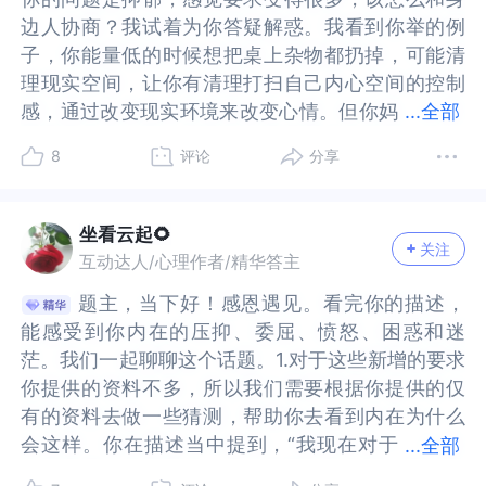
主的问题：一、尽管你现在暂时被抑郁情绪所困，
一、尽管你现在暂时被抑郁情绪所困，但另一方面
边人协商？我试着为你答疑解惑。我看到你举的例
边人协商？我试着为你答疑解惑。我看到你举的例
但另一方面我也看到，题主说自己的要求似乎越来
我也看到，题主说自己的要求似乎越来越多，这似
子，你能量低的时候想把桌上杂物都扔掉，可能清
子，你能量低的时候想把桌上杂物都扔掉，可能清
越多，这似乎并不是一件坏事。这证明题主对生
乎并不是一件坏事。这证明题主对生活，对他人是
理现实空间，让你有清理打扫自己内心空间的控制
理现实空间，让你有清理打扫自己内心空间的控制
活，对他人是抱有期待和需求的，证明你并没有完
抱有期待和需求的，证明你并没有完全感觉到绝
感，通过改变现实环境来改变心情。但你妈
感，通过改变现实环境来改变心情。但你妈妈跟你
...
全部
全感觉到绝望，敢于向别人提出要求，是你心里逐
望，敢于向别人提出要求，是你心里逐渐积累能量
妈跟你意见不同，她即便在她能量低的时候，也不
意见不同，她即便在她能量低的时候，也不允许你
渐积累能量的过程，是你真实自我的展示。要求变
的过程，是你真实自我的展示。要求变得越来越
8
评论
分享
允许你把桌上杂物扔掉的行为，她希望保持现状。
把桌上杂物扔掉的行为，她希望保持现状。你感觉
得越来越多，在别人眼里看来，好像一时难以适
多，在别人眼里看来，好像一时难以适应，但从题
你感觉自己因为抑郁，可能有很多跟以往不同比如
自己因为抑郁，可能有很多跟以往不同比如新增出
应，但从题主内心层面来看，这好像是改善的趋
主内心层面来看，这好像是改善的趋势。题主也很
新增出来的需求和相关的行为，你感觉你的要求好
来的需求和相关的行为，你感觉你的要求好像变得
势。题主也很好提及想通过改变外界环境来处理内
好提及想通过改变外界环境来处理内心混乱的状
坐看云起🌻
关注
像变得很不合理，甚至很难被周围的人理解你的动
很不合理，甚至很难被周围的人理解你的动机。别
心混乱的状态，这一点真的非常棒！确实有研究表
态，这一点真的非常棒！确实有研究表明，通过改
互动达人/心理作者/精华答主
机。别人的不理解和反对，似乎也动摇了你内心需
人的不理解和反对，似乎也动摇了你内心需求的动
明，通过改善外部环境，是有利于调节情绪状态
善外部环境，是有利于调节情绪状态的，题主能有
题主，当下好！感恩遇见。看完你的描述，
题主，当下好！感恩遇见。看完你的描述，
求的动机，搞得你现在对于这些新增出来的要求，
机，搞得你现在对于这些新增出来的要求，完全是
的，题主能有这个意识，想从低迷的状态里积极地
这个意识，想从低迷的状态里积极地寻求改变，真
能感受到你内在的压抑、委屈、愤怒、困惑和迷
能感受到你内在的压抑、委屈、愤怒、困惑和迷
完全是陌生的态度，你不知道怎样对待，也不知道
陌生的态度，你不知道怎样对待，也不知道你应不
寻求改变，真的非常难得！二、题主说妈妈似
的非常难得！二、题主说妈妈似乎也能量很
茫。我们一起聊聊这个话题。1.对于这些新增的要求
茫。我们一起聊聊这个话题。1.对于这些新增的要求
你应不应该让别人满足，你想知道怎么跟别人协
应该让别人满足，你想知道怎么跟别人协商。你的
乎也能量很低，但是拒绝改变。然而，妈妈的拒绝
低，但是拒绝改变。然而，妈妈的拒绝改变成为了
你提供的资料不多，所以我们需要根据你提供的仅
你提供的资料不多，所以我们需要根据你提供的仅
商。你的想法很好，你感觉自己因为内在需求提出
想法很好，你感觉自己因为内在需求提出一些新增
改变成为了你改变的阻碍。不过，冲突有时候并不
你改变的阻碍。不过，冲突有时候并不是坏事。也
有的资料去做一些猜测，帮助你去看到内在为什么
有的资料去做一些猜测，帮助你去看到内在为什么
一些新增的要求，但你的要求跟你妈妈的需求所致
的要求，但你的要求跟你妈妈的需求所致的要求发
是坏事。也许跟妈妈之间的冲突在提示你内心真正
许跟妈妈之间的冲突在提示你内心真正的渴望，是
会这样。你在描述当中提到，“我现在对于
会这样。你在描述当中提到，“我现在对于这些新增
...
全部
的要求发生冲突，你希望找到折衷的办法能让双方
生冲突，你希望找到折衷的办法能让双方都满足以
的渴望，是不是希望妈妈听到你心里的需求，希望
不是希望妈妈听到你心里的需求，希望妈妈也能尊
这些新增出来的要求，完全是陌生的态度。我不知
出来的要求，完全是陌生的态度。我不知道怎样对
都满足以减少矛盾和冲突。比如收拾家这件事，你
减少矛盾和冲突。比如收拾家这件事，你可以跟妈
妈妈也能尊重你想要的边界以及找回那过去丢失的
重你想要的边界以及找回那过去丢失的自我价值