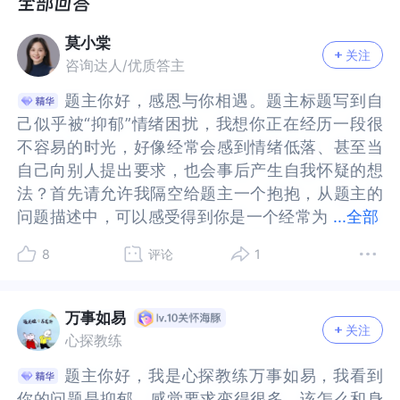
守现状。
守现状。
我的要求好像变得很不合理，甚至很难被周围的人
我的要求好像变得很不合理，甚至很难被周围的人
莫小棠
所理解动机。久而久之，我也不知道自己是什么样
所理解动机。久而久之，我也不知道自己是什么样
关注
咨询达人/优质答主
的了。有人能帮我梳理一下吗？
的了。有人能帮我梳理一下吗？
题主你好，感恩与你相遇。题主标题写到自
题主你好，感恩与你相遇。题主标题写到自
己似乎被“抑郁”情绪困扰，我想你正在经历一段很
己似乎被“抑郁”情绪困扰，我想你正在经历一段很
不容易的时光，好像经常会感到情绪低落、甚至当
不容易的时光，好像经常会感到情绪低落、甚至当
自己向别人提出要求，也会事后产生自我怀疑的想
自己向别人提出要求，也会事后产生自我怀疑的想
法？首先请允许我隔空给题主一个抱抱，从题主的
法？首先请允许我隔空给题主一个抱抱，从题主的
问题描述中，可以感受得到你是一个经常为
问题描述中，可以感受得到你是一个经常为他人考
...
全部
他人考虑的善良的人。然而自己的善良而体谅似乎
虑的善良的人。然而自己的善良而体谅似乎有时候
8
评论
1
有时候会让自己感到委屈，甚至在别人的“坚
会让自己感到委屈，甚至在别人的“坚决”中，反而
决”中，反而觉得自己是不合理的、难以理解的。在
觉得自己是不合理的、难以理解的。在心理学里，
心理学里，我们有时会把这种感觉称为自我感丧
我们有时会把这种感觉称为自我感丧失。而这种自
万事如易
关注
失。而这种自我价值感丧失的过程，题主也提到已
我价值感丧失的过程，题主也提到已经很久时间
心探教练
经很久时间了，我想之前也许经历过无数个“被拒
了，我想之前也许经历过无数个“被拒绝”、“被否
题主你好，我是心探教练万事如易，我看到
题主你好，我是心探教练万事如易，我看到
绝”、“被否定”的时刻。我想从以下几个方面回应题
定”的时刻。我想从以下几个方面回应题主的问题：
你的问题是抑郁，感觉要求变得很多，该怎么和身
你的问题是抑郁，感觉要求变得很多，该怎么和身