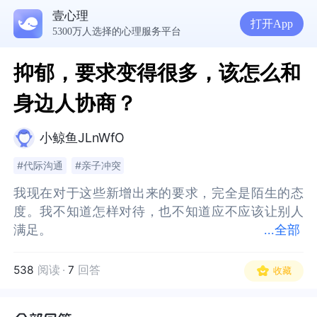
壹心理
打开App
5300万人选择的心理服务平台
抑郁，要求变得很多，该怎么和
身边人协商？
小鲸鱼JLnWfO
#代际沟通
#亲子冲突
我现在对于这些新增出来的要求，完全是陌生的态
我现在对于这些新增出来的要求，完全是陌生的态
度。我不知道怎样对待，也不知道应不应该让别人
度。我不知道怎样对待，也不知道应不应该让别人
满足。
满足。
...
全部
举个例子：今天收拾家，我就想把桌子上的杂物全
举个例子：今天收拾家，我就想把桌子上的杂物全
扔掉。人能量低的时候就是想这样，妈妈也能量
扔掉。人能量低的时候就是想这样，妈妈也能量
538
阅读
·
7
回答
收藏
低，但是反对这一点。我的意思是可以请其他家
低，但是反对这一点。我的意思是可以请其他家
人，甚至是收纳师来帮忙。可是妈妈坚决的就想固
人，甚至是收纳师来帮忙。可是妈妈坚决的就想固