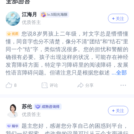
江海月
关注
优质答主
您说8岁男孩上二年级，对文字总是懵懵懂
您说8岁男孩上二年级，对文字总是懵懵懂
懂，同音字也分不清楚，像分不清“团结”和“结石”里
懂，同音字也分不清楚，像分不清“团结”和“结石”里
同一个“结”字，类似情况很多。您的担忧和警醒的
同一个“结”字，类似情况很多。您的担忧和警醒的
确很有必要。孩子出现这样的状况，可能存在神经
确很有必要。孩子出现这样的状况，可能存在神经
发育障碍方面，特定学习障碍里的阅读障碍，发展
发育障碍方面，特定学习障碍里的阅读障碍，发展
性语言障碍问题。但请注意只是根据您叙述
性语言障碍问题。但请注意只是根据您叙述情况推
...
全部
情况推测出的一种可能性，在没有去正规医院检查
测出的一种可能性，在没有去正规医院检查确诊
8
评论
分享
确诊前，也没有必要为此焦虑担忧。下面具体说说
前，也没有必要为此焦虑担忧。下面具体说说这类
这类症状的表现，您鉴别一下孩子是否存在同样的
症状的表现，您鉴别一下孩子是否存在同样的情
情况。阅读障碍的核心表现是语音处理有缺陷，比
况。阅读障碍的核心表现是语音处理有缺陷，比如
苏伦
关注
如难以把字形和语音对应上，就像分不清“b/d”“结/
难以把字形和语音对应上，就像分不清“b/d”“结/
优质答主
接”，阅读流畅性也差，会跳行、漏字，不过智力是
接”，阅读流畅性也差，会跳行、漏字，不过智力是
题主您好，感谢您分享自己的困惑到平台，
题主您好，感谢您分享自己的困惑到平台，
正常的，只是在阅读和拼写方面明显比同龄人落
正常的，只是在阅读和拼写方面明显比同龄人落
我们一起探索。也许您的议题可以从三个方面进行
我们一起探索。也许您的议题可以从三个方面进行