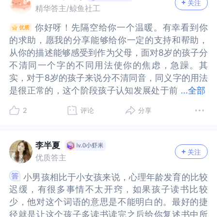
关注
弱。表现为难以快速、准确地分辨字形之间的细微
难以快速、准确地分辨字形之间的细微差别。比
是了解孩子听的部分足够吗？如果家庭中跟孩子对
解孩子听的部分足够吗？如果家庭中跟孩子对话比
精华答主/鲸鱼社工
差别。比
如，“已”和“己”、“士”和“土”、“贝”和“见”等。对于同
话比较少，而且对话比较单一，那么孩子在听素材
较少，而且对话比较单一，那么孩子在听素材就不
你好呀！先隔空给你一个温暖。有幸看到你
你好呀！先隔空给你一个温暖。有幸看到你
如，“已”和“己”、“士”和“土”、“贝”和“见”等。对于同
音字，如“在”和“再”、“做”和“作”、“结”在不同词中
就不够，那么孩子对于词语的反应比较缓慢也是可
够，那么孩子对于词语的反应比较缓慢也是可以理
的求助，愿我的分享能够给你一定的支持和帮助，
的求助，愿我的分享能够给你一定的支持和帮助，
音字，如“在”和“再”、“做”和“作”、“结”在不同词中
的字形，他可能主要依赖声音线索，而忽略或无法
以理解的。第三个问题,是孩子自身能力和环境的一
解的。第三个问题,是孩子自身能力和环境的一个反
从你的描述能够感受到作为父母，面对8岁的孩子分
从你的描述能够感受到作为父母，面对8岁的孩子分
的字形，他可能主要依赖声音线索，而忽略或无法
有效处理字形提供的视觉线索。2、视觉记忆能力不
个反馈情况，如果孩子自己使用词语很精准而且丰
馈情况，如果孩子自己使用词语很精准而且丰富，
不清同一个字的不同用法使你的焦虑，急躁。其
不清同一个字的不同用法使你的焦虑，急躁。其
有效处理字形提供的视觉线索。2、视觉记忆能力不
足。表现为难以记住汉字的形状、笔画和结构。看
富，那么可能孩子本身能力比较强，而且环境应该
那么可能孩子本身能力比较强，而且环境应该提供
实，对于8岁的孩子来说分不清同音，同义字的用法
实，对于8岁的孩子来说分不清同音，同义字的用法
足。表现为难以记住汉字的形状、笔画和结构。看
过很多遍的字，下次见到时可能仍然像新字一样，
提供的素材也足够。只是在书写方面暂时比较落
的素材也足够。只是在书写方面暂时比较落后，不
是很正常的，这个阶段孩子认知发展处于前
是很正常的，这个阶段孩子认知发展处于前运算阶
...
全部
过很多遍的字，下次见到时可能仍然像新字一样，
需要重新辨认。这使得建立字形和字义/字音的稳定
后，不需要太多担心。第四个问题，是关于书写
需要太多担心。第四个问题，是关于书写的，如果
运算阶段向具体运算阶段的过度期，逻辑思维具有
段向具体运算阶段的过度期，逻辑思维具有不可逆
需要重新辨认。这使得建立字形和字义/字音的稳定
联系变得困难。3、整体感觉处理效率有问题，那么
的，如果孩子从一年级开始，书写错误就比较多，
孩子从一年级开始，书写错误就比较多，特别表现
2
评论
分享
不可逆性。所以，他们很难把同音，同义字用于不
性。所以，他们很难把同音，同义字用于不同的场
联系变得困难。3、整体感觉处理效率有问题，那么
孩子可能在处理视觉信息时需要更长的时间、更多
特别表现在听写方面，家长除了让孩子理解词语之
在听写方面，家长除了让孩子理解词语之外，也可
同的场景。但随着年龄的增长，这一部分会逐渐改
景。但随着年龄的增长，这一部分会逐渐改变。对
孩子可能在处理视觉信息时需要更长的时间、更多
的精力，导致在课堂上或阅读时容易感到疲劳、分
外，也可以带孩子去专科医院看看。或许我们还可
以带孩子去专科医院看看。或许我们还可以有更多
变。对于父母来说需要的是更多的耐心，鼓励，你
于父母来说需要的是更多的耐心，鼓励，你需要尝
的精力，导致在课堂上或阅读时容易感到疲劳、分
心，显得“懵懵懂懂”。“结”字混淆的感统视角解释：
以有更多角度来看待这件事情。祝安好。
角度来看待这件事情。祝安好。
李半夏
关注
需要尝试去觉察，当你看到孩子不能很好地运用同
试去觉察，当你看到孩子不能很好地运用同音、同
心，显得“懵懵懂懂”。“结”字混淆的感统视角解释：
孩子听到“jié”这个音，看到“团结”和“结石”这两个词
优质答主
音、同义字的那一刻你是什么样的感受？这一部分
义字的那一刻你是什么样的感受？这一部分情绪感
孩子听到“jié”这个音，看到“团结”和“结石”这两个词
时，他需要快速、准确地辨别这两个“结”字在形状
小男孩相比于小女孩来说，心理年龄发育的比较
小男孩相比于小女孩来说，心理年龄发育的比较
情绪感受真的是因为孩子吗？还是你早就有这一部
受真的是因为孩子吗？还是你早就有这一部分情绪
时，他需要快速、准确地辨别这两个“结”字在形状
上是否完全相同，是同一个字。如果他的视觉辨别
迟缓，有很多事情不太开窍，如果孩子读书比较
迟缓，有很多事情不太开窍，如果孩子读书比较
分情绪的钩子在？就当你能够处理好了自己，因为
的钩子在？就当你能够处理好了自己，因为孩子的
上是否完全相同，是同一个字。如果他的视觉辨别
能力较弱，他可能没有足够快地捕捉到两个“结”字
少，他对这个词语的意思是不能明白的。最好的捷
少，他对这个词语的意思是不能明白的。最好的捷
孩子的一些行为举止所产生的焦虑，烦躁的情绪，
一些行为举止所产生的焦虑，烦躁的情绪，你才能
能力较弱，他可能没有足够快地捕捉到两个“结”字
在字形细节上的完全一致性，或者他的视觉记忆没
径就是让这个孩子多读书读完之后给你复述书中所
径就是让这个孩子多读书读完之后给你复述书中所
你才能够给到孩子更好的接纳，尊重，引导，鼓
够给到孩子更好的接纳，尊重，引导，鼓励，否