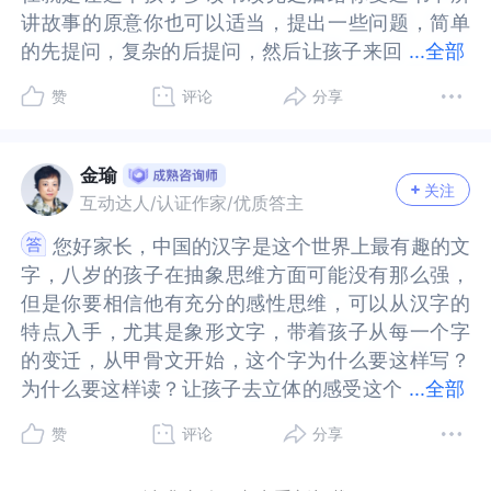
在字形细节上的完全一致性，或者他的视觉记忆没
有让他立刻确认“哦，这就是我学过的那个‘结’字”。
讲故事的原意你也可以适当，提出一些问题，简单
讲故事的原意你也可以适当，提出一些问题，简单
励，否则，你就会把自己的这一部分情绪投射给孩
则，你就会把自己的这一部分情绪投射给孩子，但
有让他立刻确认“哦，这就是我学过的那个‘结’字”。
相反，他可能更依赖于上下文的意思来猜测，但二
...
全部
的先提问，复杂的后提问，然后让孩子来回
的先提问，复杂的后提问，然后让孩子来回答，在
子，但你的这一部分情绪是你自己的，与孩子没有
你的这一部分情绪是你自己的，与孩子没有关系。
相反，他可能更依赖于上下文的意思来猜测，但二
年级的孩子词汇量和理解力有限，“结石”对他来说
答，在这样一问一答当中引起他的阅读兴趣和理
这样一问一答当中引起他的阅读兴趣和理解。词语
关系。而且每个孩子认知发展的节奏都是不一样
而且每个孩子认知发展的节奏都是不一样的，有共
年级的孩子词汇量和理解力有限，“结石”对他来说
可能是个陌生或不理解意思的词，这就加剧了困
赞
评论
分享
解。词语的意思，然后在这些阅读的文章当中你可
的意思，然后在这些阅读的文章当中你可以挑选类
的，有共性但也有个性，我们能做的就是尊重自己
性但也有个性，我们能做的就是尊重自己的孩子认
可能是个陌生或不理解意思的词，这就加剧了困
惑。他可能会想：“‘团结’的‘结’我认识，但‘结
以挑选类似于团结和结石这样类似的词语让孩子来
似于团结和结石这样类似的词语让孩子来辨别。2~
的孩子认知发展的节奏和规律，不拿自己的孩子与
知发展的节奏和规律，不拿自己的孩子与别人家孩
惑。他可能会想：“‘团结’的‘结’我认识，但‘结
石’的‘结’看起来一样，但意思好奇怪，是不是另一个
辨别。2~3个月后肯定就会有不一样的很大的改善
3个月后肯定就会有不一样的很大的改善和进步。
别人家孩子做比较，给予孩子更多的耐心，鼓励，
子做比较，给予孩子更多的耐心，鼓励，陪伴。我
石’的‘结’看起来一样，但意思好奇怪，是不是另一个
字？”因为他无法完全依赖视觉信息来确认它们是同
金瑜
关注
和进步。
陪伴。我是答疑馆小耳朵莉莉，世界和我爱着你。
是答疑馆小耳朵莉莉，世界和我爱着你。
字？”因为他无法完全依赖视觉信息来确认它们是同
一个字。根据以上的分析，建议家长可以带孩子到
互动达人/认证作家/优质答主
一个字。根据以上的分析，建议家长可以带孩子到
医院做一些监察，进一步明确问题原因。眼科检
您好家长，中国的汉字是这个世界上最有趣的文
您好家长，中国的汉字是这个世界上最有趣的文
医院做一些监察，进一步明确问题原因。眼科检
查：排除视力问题（近视、散光、弱视、双眼协调
字，八岁的孩子在抽象思维方面可能没有那么强，
字，八岁的孩子在抽象思维方面可能没有那么强，
查：排除视力问题（近视、散光、弱视、双眼协调
问题等）。儿童心理科/发育行为儿科/专业的感觉统
但是你要相信他有充分的感性思维，可以从汉字的
但是你要相信他有充分的感性思维，可以从汉字的
问题等）。儿童心理科/发育行为儿科/专业的感觉统
合治疗机构进行全面的评估，明确是否存在感统失
特点入手，尤其是象形文字，带着孩子从每一个字
特点入手，尤其是象形文字，带着孩子从每一个字
合治疗机构进行全面的评估，明确是否存在感统失
调（特别是视知觉相关部分），以及失调的程度和
的变迁，从甲骨文开始，这个字为什么要这样写？
的变迁，从甲骨文开始，这个字为什么要这样写？
调（特别是视知觉相关部分），以及失调的程度和
具体表现。评估还应排除或确认是否有发展性阅读
...
全部
为什么要这样读？让孩子去立体的感受这个
为什么要这样读？让孩子去立体的感受这个字，引
具体表现。评估还应排除或确认是否有发展性阅读
障碍（这是更专门的学习障碍，常伴有视知觉或听
字，引发孩子对汉字的兴趣，热爱是最好的老师，
发孩子对汉字的兴趣，热爱是最好的老师，家长千
障碍（这是更专门的学习障碍，常伴有视知觉或听
觉处理困难）。准确的评估是制定有效干预方案的
赞
评论
分享
家长千万不要因为孩子分不清这个字和那个字，去
万不要因为孩子分不清这个字和那个字，去批评去
觉处理困难）。准确的评估是制定有效干预方案的
基础。在此基础上，通过专业的感统训练和在日常
批评去打压孩子对汉字的兴趣和热爱，相信每一个
打压孩子对汉字的兴趣和热爱，相信每一个孩子的
基础。在此基础上，通过专业的感统训练和在日常
生活中融入多感官、强化的视知觉游戏与学习策