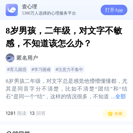
壹心理
打开App
5300万人选择的心理服务平台
8岁男孩，二年级，对文字不敏
感，不知道该怎么办？
匿名用户
#育儿困惑
#学习困难
#注意力不集中
8岁男孩二年级，对文字总是感觉他懵懵懂懂都，尤
8岁男孩二年级，对文字总是感觉他懵懵懂懂都，尤
其是同音字分不清楚，比如不清楚“团结”和“结
其是同音字分不清楚，比如不清楚“团结”和“结
石”是同一个“结”，这样的情况很多，不知道
石”是同一个“结”，这样的情况很多，不知道该怎么
...
全部
该怎么办？期待专业的老师来解答
办？期待专业的老师来解答
1281
阅读
·
13
回答
收藏