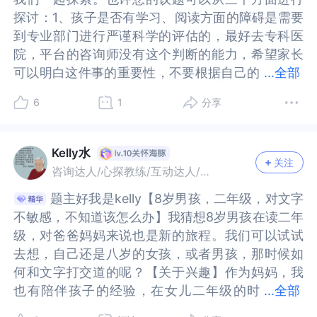
后。发展性语言障表现为词汇提取困难，说话时会
后。发展性语言障表现为词汇提取困难，说话时会
探讨：1、孩子是否有学习、阅读方面的障碍是需要
探讨：1、孩子是否有学习、阅读方面的障碍是需要
频繁停顿找词，还会出现语法错误，语意表达不明
频繁停顿找词，还会出现语法错误，语意表达不明
到专业部门进行严谨科学的评估的，最好去专科医
到专业部门进行严谨科学的评估的，最好去专科医
确，逻辑不清晰，还伴有社交沟通问题。自闭症谱
确，逻辑不清晰，还伴有社交沟通问题。自闭症谱
院，平台的咨询师没有这个判断的能力，希望家长
院，平台的咨询师没有这个判断的能力，希望家长
系障碍也有相关表现，比如对文字是字面理解，可
系障碍也有相关表现，比如对文字是字面理解，可
可以明白这件事的重要性，不要根据自己的
可以明白这件事的重要性，不要根据自己的判断给
...
全部
能机械记住字形却不理解含义，同时存在社交互动
能机械记住字形却不理解含义，同时存在社交互动
判断给孩子自行定义为学习困难或阅读障碍，避免
孩子自行定义为学习困难或阅读障碍，避免孩子在
障碍和重复刻板行为等。还有一些其他情况也需要
障碍和重复刻板行为等。还有一些其他情况也需要
6
1
分享
孩子在刚刚开始学习的阶段就打上学习困难的标
刚刚开始学习的阶段就打上学习困难的标签，这样
留意观察。比如听觉处理障碍会在嘈杂环境中语音
留意观察。比如听觉处理障碍会在嘈杂环境中语音
签，这样的情况很容易让孩子对学习产生负面情
的情况很容易让孩子对学习产生负面情绪，对孩子
辨别困难，像分辨不清“j”和“q”的发音，还经常要求
辨别困难，像分辨不清“j”和“q”的发音，还经常要求
绪，对孩子学习的积极性会有打击，孩子在小学阶
学习的积极性会有打击，孩子在小学阶段，尤其是
重复指令，这需要做纯音测听和中枢听觉处理评
重复指令，这需要做纯音测听和中枢听觉处理评
Kelly水
关注
段，尤其是一二年级出现镜面书写、不理解同音字
一二年级出现镜面书写、不理解同音字的情况是常
估。还有轻度智力障碍会让概念形成迟缓，理
估。还有轻度智力障碍会让概念形成迟缓，理
咨询达人/心探教练/互动达人/心理作者
的情况是常见的，每个孩子的发展情况都有不同，
见的，每个孩子的发展情况都有不同，新东方创始
解“结”在不同词语里的引申义有困难，认知全面延
解“结”在不同词语里的引申义有困难，认知全面延
题主好我是kelly【8岁男孩，二年级，对文字
题主好我是kelly【8岁男孩，二年级，对文字
新东方创始人俞敏洪老师的孩子四岁才开始说话，
人俞敏洪老师的孩子四岁才开始说话，这和小时候
迟，可以用韦氏儿童智力量表配合诊断。您可以先
迟，可以用韦氏儿童智力量表配合诊断。您可以先
不敏感，不知道该怎么办】我猜想8岁男孩在读二年
不敏感，不知道该怎么办】我猜想8岁男孩在读二年
这和小时候双语甚至多语言沟通是有一定关系的，
双语甚至多语言沟通是有一定关系的，但并没有任
进行家庭观察记录。重点记录孩子“错字规律”，看
进行家庭观察记录。重点记录孩子“错字规律”，看
级，对爸爸妈妈来说也是新的旅程。我们可以试试
级，对爸爸妈妈来说也是新的旅程。我们可以试试
但并没有任何智力问题，已经从宾夕法尼亚大学毕
何智力问题，已经从宾夕法尼亚大学毕业。小学阶
看是不是总混淆特定声母，比如是不是“j、q、x”相
看是不是总混淆特定声母，比如是不是“j、q、x”相
去想，自己还是八岁的女孩，或者男孩，那时候如
去想，自己还是八岁的女孩，或者男孩，那时候如
业。小学阶段的学习，尤其是一二三年级，是孩子
段的学习，尤其是一二三年级，是孩子从儿童向少
关的同音字容易出错。还要观察孩子在非学习情境
关的同音字容易出错。还要观察孩子在非学习情境
何和文字打交道的呢？【关于兴趣】作为妈妈，我
何和文字打交道的呢？【关于兴趣】作为妈妈，我
从儿童向少年向青春期过度的阶段，培养孩子的胜
年向青春期过度的阶段，培养孩子的胜任力、自律
下的语言运用，像讲故事或者和家人争吵时的表达
下的语言运用，像讲故事或者和家人争吵时的表达
也有陪伴孩子的经验，在女儿二年级的时
也有陪伴孩子的经验，在女儿二年级的时候，陪伴
...
全部
任力、自律能力是这个阶段人格发展的关键期，而
能力是这个阶段人格发展的关键期，而胜任力和自
能力。要是发现孩子在这些日常观察中有持续的、
能力。要是发现孩子在这些日常观察中有持续的、
候，陪伴她的时候经常让我回忆自己的过去。记得
她的时候经常让我回忆自己的过去。记得二年级的
胜任力和自律的前提是自尊和自信。一个被尊重也
律的前提是自尊和自信。一个被尊重也尊重自己的
比较严重的语言表达或者文字理解问题，比如讲故
比较严重的语言表达或者文字理解问题，比如讲故