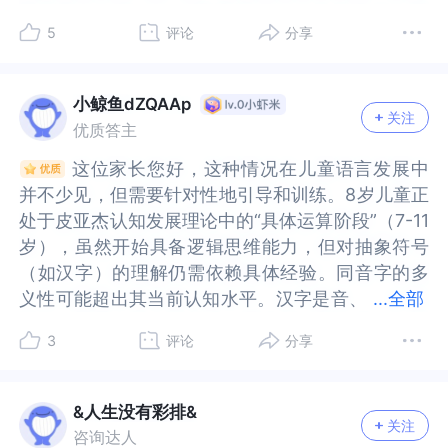
主动寻求帮助的妈妈也会寻求更好的更多的办法，
寻求帮助的妈妈也会寻求更好的更多的办法，关注
契和感受会一直在，这是爱的体现。以上是我的一
一直在，这是爱的体现。以上是我的一点想法和感
以通过训练来改进的。孩子的成长过程中难免会遇
以通过训练来改进的。孩子的成长过程中难免会遇
序和特点，所以可以根据孩子当下的状态进行调
点，所以可以根据孩子当下的状态进行调整。1️⃣强
义网络。我们确实很容易用成年人的认知水平去“评
络。我们确实很容易用成年人的认知水平去“评
关注一些青少年的作文，大量的阅读，保持现在这
一些青少年的作文，大量的阅读，保持现在这样的
点想法和感受和您分享，如果需要也欢迎您来和我
受和您分享，如果需要也欢迎您来和我探讨。
5
评论
分享
到一些小坎坷，这只是其中一段需要我们一起用心
到一些小坎坷，这只是其中一段需要我们一起用心
整。1️⃣强化“字义”教学，告别孤立认字字不离词，
化“字义”教学，告别孤立认字字不离词，词不离
判”孩子的学习过程‌，这种是焦虑的核心来源。你现
判”孩子的学习过程‌，这种是焦虑的核心来源。你现
样的互动，陪伴，等待这棵树慢慢在你爱的浇灌下
互动，陪伴，等待这棵树慢慢在你爱的浇灌下发芽
探讨。
走过的路罢了。所以，放宽心，和孩子一起慢慢探
走过的路罢了。所以，放宽心，和孩子一起慢慢探
词不离句。绝对不要只孤立地教单个字！每次学习
句。绝对不要只孤立地教单个字！每次学习生字
在的语文水平是‌几十年积累的结果‌，而孩子才接触
在的语文水平是‌几十年积累的结果‌，而孩子才接触
发芽生长。也可以多和孩子一起读一些课外书，我
生长。也可以多和孩子一起读一些课外书，我记得
索、学习，给孩子一些时间和耐心，相信情况会慢
索、学习，给孩子一些时间和耐心，相信情况会慢
生字时，一定要结合它最常用、最核心的词语来
时，一定要结合它最常用、最核心的词语来教，并
文字2年。请你回忆小时候是否也曾分不
文字2年。请你回忆小时候是否也曾分不
小鲸鱼dZQAAp
记得那时候一年级开始和孩子养成阅读习惯，日后
那时候一年级开始和孩子养成阅读习惯，日后对她
慢好起来。
慢好起来。
关注
教，并用简单句子让孩子理解这个词的意思。（等
用简单句子让孩子理解这个词的意思。（等三年级
清“蓝”和“篮”？研究显示，大多数孩子在小学低年级
清“蓝”和“篮”？研究显示，大多数孩子在小学低年级
优质答主
对她帮助很大。学习和成长都是日积月累的～，信
帮助很大。学习和成长都是日积月累的～，信任我
三年级学英语单词同样试用）2️⃣在丰富语境中巩固
学英语单词同样试用）2️⃣在丰富语境中巩固理解大
都会经历类似的混淆。其实即使是我们，现在学一
都会经历类似的混淆。其实即使是我们，现在学一
任我们的孩子也看看朱德庸先生的漫画，还有郑渊
们的孩子也看看朱德庸先生的漫画，还有郑渊洁老
这位家长您好，这种情况在儿童语言发展中
这位家长您好，这种情况在儿童语言发展中
理解大量亲子阅读。每天坚持！选择适合他水平的
量亲子阅读。每天坚持！选择适合他水平的书籍
门全新的语言（比如阿拉伯语），在最初的几年也
门全新的语言（比如阿拉伯语），在最初的几年也
洁老师的书～推荐书籍《自我关怀的力量》《我母
师的书～推荐书籍《自我关怀的力量》《我母亲｜
并不少见，但需要针对性地引导和训练。8岁儿童正
并不少见，但需要针对性地引导和训练。8岁儿童正
书籍（带拼音更好）。读到包含目标字词（如“团
（带拼音更好）。读到包含目标字词（如“团结”）
会搞混发音相似的词？孩子学汉字，也是这么个过
会搞混发音相似的词？孩子学汉字，也是这么个过
亲｜我自己》
我自己》
处于皮亚杰认知发展理论中的“具体运算阶段”（7-11
处于皮亚杰认知发展理论中的“具体运算阶段”（7-11
结”）的句子时，可以稍作停顿，结合故事情节
的句子时，可以稍作停顿，结合故事情节问：“你
程。低年级语文的核心目标是让孩子‌爱上文字的表
程。低年级语文的核心目标是让孩子‌爱上文字的表
岁），虽然开始具备逻辑思维能力，但对抽象符号
岁），虽然开始具备逻辑思维能力，但对抽象符号
问：“你看，小动物们是怎么‘团结’起来打败大灰狼
看，小动物们是怎么‘团结’起来打败大灰狼的？”让
达‌，是“积累语感”‌而不是“拼正确率”。他是否自发地
达‌，是“积累语感”‌而不是“拼正确率”。他是否自发地
（如汉字）的理解仍需依赖具体经验。同音字的多
（如汉字）的理解仍需依赖具体经验。同音字的多
的？”让他在具体故事中感受词语的运用和含义。阅
他在具体故事中感受词语的运用和含义。阅读的成
发现过一个汉字的奥秘？他有没有用过一个生动的
发现过一个汉字的奥秘？他有没有用过一个生动的
义性可能超出其当前认知水平。汉字是音、
义性可能超出其当前认知水平。汉字是音、形、义
...
全部
读的成效可能不快，但一定有用，且见效持久。3️⃣
效可能不快，但一定有用，且见效持久。3️⃣关注学
比喻？这些才是语文能力的萌芽，需要我们给予及
比喻？这些才是语文能力的萌芽，需要我们给予及
形、义的结合体，同音字可能字形、意义完全不同
的结合体，同音字可能字形、意义完全不同
关注学习过程，给予耐心支持分解难点，像“结
习过程，给予耐心支持分解难点，像“结石”这种比
时的表扬和肯定。你对孩子学习的焦虑，本质上是
时的表扬和肯定。你对孩子学习的焦虑，本质上是
3
评论
分享
（如“结”在“团结”和“结石”中）。孩子若未建立“音-
（如“结”在“团结”和“结石”中）。孩子若未建立“音-
石”这种比较抽象、离孩子生活远的词语，初期理解
较抽象、离孩子生活远的词语，初期理解困难很正
因为‌你太想让他的语文学习非常顺利。但语文是一
因为‌你太想让他的语文学习非常顺利。但语文是一
形-义”的牢固联结，容易混淆。孩子可能尚未掌握
形-义”的牢固联结，容易混淆。孩子可能尚未掌握
困难很正常。不必强求立刻掌握所有含义，先重点
常。不必强求立刻掌握所有含义，先重点攻克高
座宝藏森林，孩子可能会在某个地方绕点弯路，但
座宝藏森林，孩子可能会在某个地方绕点弯路，但
有效的记忆策略（如分类、联想），仅通过机械重
有效的记忆策略（如分类、联想），仅通过机械重
攻克高频、常用的词语（如团结、结果、打结）。
频、常用的词语（如团结、结果、打结）。随着孩
同时也因此看到更多风景。‌你现在的耐心等待，就
同时也因此看到更多风景。‌你现在的耐心等待，就
&人生没有彩排&
关注
复学习，导致对同音字的理解停留在表面。我们可
复学习，导致对同音字的理解停留在表面。我们可
随着孩子认知发展和阅读量增加，抽象词汇的理解
子认知发展和阅读量增加，抽象词汇的理解会自然
是他未来对文字热爱的根基。‌我们往往用“问题显微
是他未来对文字热爱的根基。‌我们往往用“问题显微
咨询达人