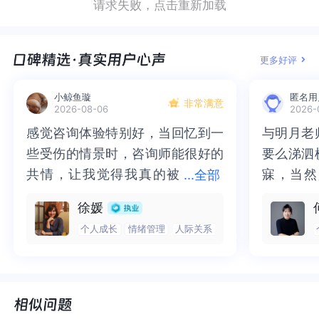
请求失败，点击重新加载
孩子的智商其实都差不多，所谓智商和一个孩子的
智商其实都差不多，所谓智商和一个孩子的生活环
生活中融入多感官、强化的视知觉游戏与学习策
略，可以有效帮助孩子提升对文字的敏感度和辨别
生活环境也密切相关，启发孩子对某一个学科的兴
境也密切相关，启发孩子对某一个学科的兴趣，可
略，可以有效帮助孩子提升对文字的敏感度和辨别
能力。我是壹心理咨询师王黎，希望以上分享能够
趣，可能是家长最应该做的，加油！💪
能是家长最应该做的，加油！💪
能力。我是壹心理咨询师王黎，希望以上分享能够
给您一些新的角度和帮助，壹心理和我爱着您！
更多好评
给您一些新的角度和帮助，壹心理和我爱着您！
小鲸鱼璇
匿名用
非常满意
2026-08-06
2026-
感觉咨询体验特别好，当回忆到一
感觉咨询体验特别好，当回忆到一
与明月老
与明月老
些受伤的情景时，咨询师能很好的
些受伤的情景时，咨询师能很好的
要么涕泗
要么涕泗
共情，让我觉得我真的被
共情，让我觉得我真的被抱住了。
寐，当然
寐，当然
...
全部
抱住了。咨询完我会感觉，内心有
咨询完我会感觉，内心有一部分未
二十多年
的抑塞之
徐媛
一部分未处理的情绪被注意到了，
处理的情绪被注意到了，而且当咨
来，觉得
不必再踽
个人成长
情绪管理
人际关系
而且当咨询师准确说出我当时的情
询师准确说出我当时的情绪，我感
再困于桎
梏，更不
绪，我感觉当时那个弱小的小女孩
觉当时那个弱小的小女孩被看到
积，靡有
孑遗。“
被看到了，做完咨询，确实内心感
了，做完咨询，确实内心感觉轻快
云起时”
时”，此
觉轻快了很多，感觉轻松了。很感
了很多，感觉轻松了。很感谢咨询
前行。
行。
谢咨询师姐姐！
师姐姐！