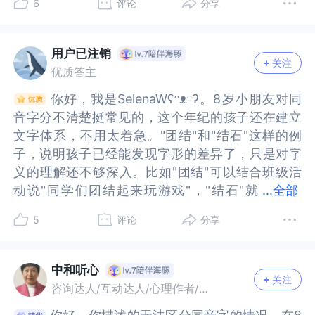
6
评论
分享
二年级的时候，对很多字不认识，那时候最喜欢的
时候，对很多字不认识，那时候最喜欢的是连环
尊重自己的孩子，有比较高的自尊水平才能够有自
孩子，有比较高的自尊水平才能够有自驱力，驱动
事前言不搭后语，争吵时连简单想法都表达不清，
事前言不搭后语，争吵时连简单想法都表达不清，
是连环画，每天期待自己赶紧认识好多字，可以读
画，每天期待自己赶紧认识好多字，可以读一些
驱力，驱动他去学习和社交。2、家长的自我价值感
他去学习和社交。2、家长的自我价值感和对情绪的
而且学习成绩明显低于同龄人，还是建议您尽早带
而且学习成绩明显低于同龄人，还是建议您尽早带
一些书。我们想一想，八岁的孩子要是很快能理解
书。我们想一想，八岁的孩子要是很快能理解文字
和对情绪的调节能力。调节自己的焦虑。不知道您
调节能力。调节自己的焦虑。不知道您在和孩子的
孩子去专业机构做检查，然后进行针对性的治疗和
孩子去专业机构做检查，然后进行针对性的治疗和
用户已注销
关注
文字的原因是什么呢？一种情况就是阅读量比较
的原因是什么呢？一种情况就是阅读量比较大，还
在和孩子的沟通过程中是否表现的过于担心和焦虑
沟通过程中是否表现的过于担心和焦虑呢，如果有
训练。如果暂时不考虑去医院的话，可以尝试先自
训练。如果暂时不考虑去医院的话，可以尝试先自
优质答主
大，还有经常和父母沟通的时候会得到帮助和引
有经常和父母沟通的时候会得到帮助和引导。这个
呢，如果有这样的情况，请您一定先和自己的焦虑
这样的情况，请您一定先和自己的焦虑工作。看到
行对孩子进行训练，看看有没有提升效果。顺便通
行对孩子进行训练，看看有没有提升效果。顺便通
你好，我是SelenaWʕᵔᴥᵔʔ。8岁小朋友对同
你好，我是SelenaWʕᵔᴥᵔʔ。8岁小朋友对同
导。这个阶段的孩子故事和游戏也许是不错的选
阶段的孩子故事和游戏也许是不错的选择，和我们
工作。看到您焦虑背后是否有您没有意识到的情感
您焦虑背后是否有您没有意识到的情感需求，比如
过训练中孩子的表现，进一步判断是否有必要去做
过训练中孩子的表现，进一步判断是否有必要去做
音字分不清楚挺常见的，这个年纪的孩子还在建立
音字分不清楚挺常见的，这个年纪的孩子还在建立
择，和我们成年人理解还是有些区别。同时主要也
成年人理解还是有些区别。同时主要也激发了我们
需求，比如您小时候学习如何，有没有未完成的期
您小时候学习如何，有没有未完成的期待，希望您
检查。就拿“团结”和“结石”的“结”字来举例，您可以
检查。就拿“团结”和“结石”的“结”字来举例，您可以
文字体系，不用太着急。"团结"和"结石"这样的例
文字体系，不用太着急。"团结"和"结石"这样的例
激发了我们作为父母的焦虑，担心孩子“落伍”，这
作为父母的焦虑，担心孩子“落伍”，这些情绪都可
待，希望您的孩子可以完成等。我明白，同样作为
的孩子可以完成等。我明白，同样作为妈妈，当孩
通过生活场景来帮助孩子理解。比如在吃饭的时
通过生活场景来帮助孩子理解。比如在吃饭的时
子，说明孩子已经能发现字形的差异了，只是对字
子，说明孩子已经能发现字形的差异了，只是对字
些情绪都可以理解，但是作为成年人，还是有很多
以理解，但是作为成年人，还是有很多方法去改
妈妈，当孩子在成长过程中遇到困难和问题，妈妈
子在成长过程中遇到困难和问题，妈妈是第一个焦
候，大家围坐在一起，你就说“咱们一家人坐在一起
候，大家围坐在一起，你就说“咱们一家人坐在一起
义的理解还不够深入。比如"团结"可以结合班级活
义的理解还不够深入。比如"团结"可以结合班级活
方法去改变。例如当孩子对文字懵懵懂懂的时候，
变。例如当孩子对文字懵懵懂懂的时候，可以举一
是第一个焦虑和不安的人，担心孩子不能在竞争中
虑和不安的人，担心孩子不能在竞争中胜出，担心
吃饭，这就是一种团结，团结就是大家在一起，互
吃饭，这就是一种团结，团结就是大家在一起，互
动说"同学们团结起来玩游戏"，"结石"就
动说"同学们团结起来玩游戏"，"结石"就说"医院里
...
全部
可以举一反三，请教孩子，让孩子自己来参与游戏
反三，请教孩子，让孩子自己来参与游戏里的老师
胜出，担心孩子的前途，但我们一定要做一个智慧
孩子的前途，但我们一定要做一个智慧的妈妈，我
相帮助”。然后再找个关于结石的小科普视频，和孩
相帮助”。然后再找个关于结石的小科普视频，和孩
说"医院里说的结石是身体里的石头"。把抽象的字
说的结石是身体里的石头"。把抽象的字放进生活场
里的老师教父母。其二是邀请孩子做游戏，如果他
教父母。其二是邀请孩子做游戏，如果他是老师，
的妈妈，我们要想想，现在我的焦虑能不能帮助到
们要想想，现在我的焦虑能不能帮助到我的孩子，
子一起看，解释“结石呢，是身体里一些东西聚在一
子一起看，解释“结石呢，是身体里一些东西聚在一
5
评论
分享
放进生活场景里。在卡片一面写"结"字，另一面分
景里。在卡片一面写"结"字，另一面分别画"大家手
是老师，会用什么方法教小朋友呢？这个阶段的孩
会用什么方法教小朋友呢？这个阶段的孩子更喜欢
我的孩子，思考我想要的是什么样的结果呢？而不
思考我想要的是什么样的结果呢？而不是自动化的
起形成的小块，就像小石子一样，这就是结石”。然
起形成的小块，就像小石子一样，这就是结石”。然
别画"大家手拉手"和"医生拿仪器"的简笔画，通过图
拉手"和"医生拿仪器"的简笔画，通过图像帮助记
子更喜欢鼓励，肯定，还是对文字的热爱？我们学
鼓励，肯定，还是对文字的热爱？我们学习的时
是自动化的反应，第一时间把自己的焦虑投射给孩
反应，第一时间把自己的焦虑投射给孩子，通过情
后再告诉孩子结字的字意本身就有凝聚的意思，大
后再告诉孩子结字的字意本身就有凝聚的意思，大
像帮助记忆。又比如"找不同"游戏，把"团结"和"结
忆。又比如"找不同"游戏，把"团结"和"结石"两个词
习的时候，往往比较枯燥，语文可以充满诗意和美
候，往往比较枯燥，语文可以充满诗意和美好，编
子，通过情绪化的表达降低自己的焦虑，这样的方
绪化的表达降低自己的焦虑，这样的方式，不但达
中和听心
家聚会是把不同的人凝聚在一起，叫团结。团结不
家聚会是把不同的人凝聚在一起，叫团结。团结不
关注
石"两个词放在一起，让孩子找出哪个词用在什么场
放在一起，让孩子找出哪个词用在什么场合。准备
好，编织一些故事，家庭故事，学校同学间的故事
织一些故事，家庭故事，学校同学间的故事也许更
式，不但达不到我们的期望，更会对亲子关系有不
不到我们的期望，更会对亲子关系有不好的影响，
咨询达人/互动达人/心理作者/优质答主
是现实生活中存在的某种看得见摸得着的东西，在
是现实生活中存在的某种看得见摸得着的东西，在
合。准备一个生字本，把容易混淆的字抄下来，每
一个生字本，把容易混淆的字抄下来，每天读一遍
也许更有共鸣。我想对孩子来说，得到家人的肯
有共鸣。我想对孩子来说，得到家人的肯定，表
好的影响，您可以回忆一下，在您自己小的时候每
您可以回忆一下，在您自己小的时候每当遇到问题
不同语境中可以充当名词，动词或形容词。而身体
不同语境中可以充当名词，动词或形容词。而身体