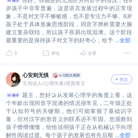
你好。你描述的无法区分同音字的情况，在8
你好。你描述的无法区分同音字的情况，在8
天读一遍写一遍。可以让孩子自己造句，比如"我们
写一遍。可以让孩子自己造句，比如"我们要团结友
定，表扬，持续的乐趣更加重要哦。【关于陪伴】
扬，持续的乐趣更加重要哦。【关于陪伴】我们陪
当遇到问题和困难的时候，是不是希望自己的爸爸
和困难的时候，是不是希望自己的爸爸妈妈可以安
里的某些东西凝聚在一起形成了结石，结石会引发
里的某些东西凝聚在一起形成了结石，结石会引发
岁孩子中非常普遍，这是语言发展过程中的正常现
岁孩子中非常普遍，这是语言发展过程中的正常现
要团结友爱"、"爸爸去检查结石"。读书时遇到这些
爱"、"爸爸去检查结石"。读书时遇到这些字，停下
我们陪伴孩子的过程忙的时候，有些时候自己也会
伴孩子的过程忙的时候，有些时候自己也会焦虑，
妈妈可以安慰自己，可以给自己一些鼓励，给自己
慰自己，可以给自己一些鼓励，给自己一些时间调
人类身体疼痛的症状。结石是看得见摸得着的一种
人类身体疼痛的症状。结石是看得见摸得着的一种
象，不是对文字不够敏感，也不是专注力不够。8岁
象，不是对文字不够敏感，也不是专注力不够。8岁
字，停下来问问孩子"这里的'结'是什么意思呀？"引
来问问孩子"这里的'结'是什么意思呀？"引导他自己
焦虑，担心孩子的学习成绩，担心他跟不上，也担
担心孩子的学习成绩，担心他跟不上，也担心自己
一些时间调整呢？同样的，您的孩子也是一样，您
整呢？同样的，您的孩子也是一样，您越相信您的
东西，在语境中只会充当名词。这样让孩子通过理
东西，在语境中只会充当名词。这样让孩子通过理
孩子处于具体形象思维阶段，同音字辨析需要大脑
孩子处于具体形象思维阶段，同音字辨析需要大脑
导他自己思考。这个阶段的孩子出现这种情况很正
思考。这个阶段的孩子出现这种情况很正常，就像
心自己的孩子区别其他人。父母是孩子的第一个老
的孩子区别其他人。父母是孩子的第一个老师，就
越相信您的孩子，越鼓励孩子，孩子就越有信心按
孩子，越鼓励孩子，孩子就越有信心按照自己的节
解相同的字意和不同的词意，来进一步区分两个词
解相同的字意和不同的词意，来进一步区分两个词
建立复杂联结，所以孩子容易出现混淆。这个阶段
建立复杂联结，所以孩子容易出现混淆。这个阶段
常，就像学走路会摔跤一样。保持耐心，多给孩子
学走路会摔跤一样。保持耐心，多给孩子正面鼓
师，就像我们也许第一次当父母，但是在养育孩子
像我们也许第一次当父母，但是在养育孩子的过
照自己的节奏成长。3、夫妻关系是家庭关系第一位
奏成长。3、夫妻关系是家庭关系第一位的。加入其
语的差别。通过这样具体的、孩子能接触到的生活
语的差别。通过这样具体的、孩子能接触到的生活
最重要的是保持孩子对文字的好奇心，给予
最重要的是保持孩子对文字的好奇心，给予及时的
...
全部
正面鼓励。如果尝试这些方法后还是觉得困难，可
励。如果尝试这些方法后还是觉得困难，可以和语
的过程，会积极学习，和外界沟通，看看大家是如
程，会积极学习，和外界沟通，看看大家是如何看
的。加入其他家庭成员的共同协作，我猜测您是孩
他家庭成员的共同协作，我猜测您是孩子的妈妈，
场景，不断给孩子强化同音字在不同语境里的含
场景，不断给孩子强化同音字在不同语境里的含
及时的接纳肯定，孩子大概到三年级末会自然掌握
接纳肯定，孩子大概到三年级末会自然掌握大部分
以和语文老师沟通，看看课堂上有没有更适合他的
文老师沟通，看看课堂上有没有更适合他的学习方
何看待这件事呢？例如我会认为八岁孩子同音字分
待这件事呢？例如我会认为八岁孩子同音字分不清
子的妈妈，但您也可能是爸爸，那么另一位主要抚
但您也可能是爸爸，那么另一位主要抚养人，需要
义。经常这样训练，孩子对同音字的理解可能会有
义。经常这样训练，孩子对同音字的理解可能会有
5
评论
分享
大部分常用同音字辨析。你作为妈妈看到老师要求
常用同音字辨析。你作为妈妈看到老师要求的学习
学习方式。
式。
不清楚是很正常的。具体的例子也许有利于孩子理
楚是很正常的。具体的例子也许有利于孩子理解～
养人，需要参与到养育过程中来，让您紧绷的神经
参与到养育过程中来，让您紧绷的神经得到缓解，
所好转。可以用归纳总结的办法帮孩子。在纸上写
所好转。可以用归纳总结的办法帮孩子。在纸上写
的学习内容，孩子总是完不成，理想的状态总是达
内容，孩子总是完不成，理想的状态总是达不到，
解～例如我们自己如何理解“团结”和“结石”，可以试
例如我们自己如何理解“团结”和“结石”，可以试试先
得到缓解，共同协作共同养育，一起出主意想办
共同协作共同养育，一起出主意想办法，很多时候
下他常混淆的字，围绕这个字让孩子自己想并列举
下他常混淆的字，围绕这个字让孩子自己想并列举
不到，这确实容易产生焦虑。请你注意控制程度‌，
这确实容易产生焦虑。请你注意控制程度‌，以免过
试先说一说，允许孩子慢慢去接受。很多时候孩子
说一说，允许孩子慢慢去接受。很多时候孩子也会
心安则无惧
法，很多时候孩子出现学习的问题只是一个暂时的
孩子出现学习的问题只是一个暂时的发展性问题，
不同词语，再用这些词语造句。比如“结”，让孩子
不同词语，再用这些词语造句。比如“结”，让孩子
关注
以免过度焦虑影响孩子。比如孩子容易形成"我学不
度焦虑影响孩子。比如孩子容易形成"我学不好语
也会担心，孩子自己不懂这里的结，而引发紧张和
担心，孩子自己不懂这里的结，而引发紧张和不
互动达人/心理作者/优质答主
发展性问题，但如果过于敏感，就可能演变为心理
但如果过于敏感，就可能演变为心理问题，有一句
想到“团结”“结石”等词并造句。这是个循序渐进的积
想到“团结”“结石”等词并造句。这是个循序渐进的积
好语文"的负面心理暗示，为迎合家长检查而机械记
文"的负面心理暗示，为迎合家长检查而机械记忆，
不安，所以也不会很好的表达同一个“结”。假设孩
安，所以也不会很好的表达同一个“结”。假设孩子
问题，有一句话我很认同，一个孩子心理病了，其
话我很认同，一个孩子心理病了，其实是一个家庭
累过程，通过不断接触、运用，孩子能加深对同一
累过程，通过不断接触、运用，孩子能加深对同一
题主，您好🤝从发展心理学的角度上看，这
题主，您好🤝从发展心理学的角度上看，这
忆，失去文字探索。而家长错过观察孩子其他天赋
失去文字探索。而家长错过观察孩子其他天赋的机
子进步一点点，父母都是鼓励和肯定，会不会理解
进步一点点，父母都是鼓励和肯定，会不会理解很
实是一个家庭系统生病了，当然您的情况目前看还
系统生病了，当然您的情况目前看还没有出现这样
个字在不同语境中的理解，等积累到一定程度，对
个字在不同语境中的理解，等积累到一定程度，对
个年龄出现同音字混淆的情况很常见，二年级正处
个年龄出现同音字混淆的情况很常见，二年级正处
的机会，还使得亲子关系逐渐演变成“纠错关系”。
会，还使得亲子关系逐渐演变成“纠错关系”。妈妈
很顺利呢？我们回到自己的八岁时光～那时候遇到
顺利呢？我们回到自己的八岁时光～那时候遇到肯
没有出现这样的变化，我们可以及时意识到及时觉
的变化，我们可以及时意识到及时觉察及时调整。
同音字的辨识能力自然就会提高。总之，您没必要
同音字的辨识能力自然就会提高。总之，您没必要
于认知符号的关键期，他们可能掌握了基础识字
于认知符号的关键期，他们可能掌握了基础识字
妈妈的爱意满满，对孩子的关注度也高。不过还是
的爱意满满，对孩子的关注度也高。不过还是请你
肯定和表扬的老师，或者父母，我们自己的心情是
定和表扬的老师，或者父母，我们自己的心情是什
察及时调整。一个家庭能够团结一致，共同承担，
一个家庭能够团结一致，共同承担，一起成长，我
为了这件事过度焦虑。即使孩子真的存在这方面问
为了这件事过度焦虑。即使孩子真的存在这方面问
量，但对汉字的形音义的联系还不牢固。您观察到
量，但对汉字的形音义的联系还不牢固。您观察到
请你学习适度关注，给孩子也给自己成长的空间。
学习适度关注，给孩子也给自己成长的空间。不同
什么样的？假如我们遇到批评的老师和生气的父
么样的？假如我们遇到批评的老师和生气的父母，
一起成长，我相信任何困难都可以迎刃而解，问题
相信任何困难都可以迎刃而解，问题是不会停止
题，只要症状不是越来越严重，也不一定会对他整
题，只要症状不是越来越严重，也不一定会对他整
孩子懵懵懂懂，恰恰说明孩子正在从机械认字向理
孩子懵懵懂懂，恰恰说明孩子正在从机械认字向理
不同的成长阶段本来就有不同的绽放方式‌。孩子对
的成长阶段本来就有不同的绽放方式‌。孩子对文字
母，大脑会很快清醒还是空白呢？智慧如你，愿意
大脑会很快清醒还是空白呢？智慧如你，愿意主动
是不会停止的，但家人之间互相协作互相支持的默
的，但家人之间互相协作互相支持的默契和感受会
个人生产生特别大的影响。而且很多这类问题是可
个人生产生特别大的影响。而且很多这类问题是可
解性阅读过渡。每个孩子的发展也有先后顺
解性阅读过渡。每个孩子的发展也有先后顺序和特
...
全部
文字的懵懂，恰恰是他大脑正在编织一张独特的语
的懵懂，恰恰是他大脑正在编织一张独特的语义网