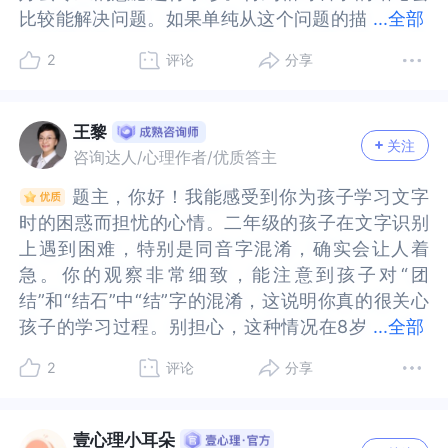
比较能解决问题。如果单纯从这个问题的描
比较能解决问题。如果单纯从这个问题的描述来
...
全部
4.结合生活实例在生活中看到相关场景就和孩子交
活实例在生活中看到相关场景就和孩子交流，比如
述来看，我会比较好奇几个问题：1、孩子的什么时
看，我会比较好奇几个问题：1、孩子的什么时候开
流，比如看到工人团结协作干活，就说“你看大家很
看到工人团结协作干活，就说“你看大家很团结，‘团
2
评论
分享
候开始识字的？现在二年级，识字量大约达到了多
始识字的？现在二年级，识字量大约达到了多少
团结，‘团结’的‘结’是把大家连在一起的意思”；看到
结’的‘结’是把大家连在一起的意思”；看到体检单上
少呢？2、家庭中父母与孩子的日程对话多吗？所使
呢？2、家庭中父母与孩子的日程对话多吗？所使用
体检单上的“结石”，就说“‘结石’的‘结’是身体里物质
的“结石”，就说“‘结石’的‘结’是身体里物质凝结成块
用的词语丰富吗？3、孩子的语言表达能力好吗？使
的词语丰富吗？3、孩子的语言表达能力好吗？使用
凝结成块的意思”，让孩子在实际场景中感知字的不
的意思”，让孩子在实际场景中感知字的不同表意。
王黎
关注
用词（至少在口语表达的时候）准确吗？会经常性
词（至少在口语表达的时候）准确吗？会经常性使
同表意。5.阅读中引导关注和孩子一起读故事书，
5.阅读中引导关注和孩子一起读故事书，遇到“结”这
咨询达人/心理作者/优质答主
使用错误的词语吗？4、孩子的书写情况如何？书写
用错误的词语吗？4、孩子的书写情况如何？书写已
遇到“结”这类字时，停下来和孩子讨论这个字在这
类字时，停下来和孩子讨论这个字在这里的意思，
题主，你好！我能感受到你为孩子学习文字
题主，你好！我能感受到你为孩子学习文字
已经学习过的词语会错误吗？之所以询问这些问
经学习过的词语会错误吗？之所以询问这些问题，
里的意思，再回忆之前学过的其他含这个字的词语
再回忆之前学过的其他含这个字的词语意思，帮助
时的困惑而担忧的心情。二年级的孩子在文字识别
时的困惑而担忧的心情。二年级的孩子在文字识别
题，是因为要了解一个孩子的“问题”可能我们需要
是因为要了解一个孩子的“问题”可能我们需要从很
意思，帮助孩子在阅读中主动去区分和理解。🌻坚
孩子在阅读中主动去区分和理解。🌻坚持一段时
上遇到困难，特别是同音字混淆，确实会让人着
上遇到困难，特别是同音字混淆，确实会让人着
从很多方面来思考。比如第一个问题，如果孩子在
多方面来思考。比如第一个问题，如果孩子在上一
持一段时间，孩子对同字不同义的感知和区分能力
间，孩子对同字不同义的感知和区分能力会慢慢提
急。你的观察非常细致，能注意到孩子对“团
急。你的观察非常细致，能注意到孩子对“团
上一年级之前基本没怎么识字，到了一年级才开始
年级之前基本没怎么识字，到了一年级才开始慢慢
会慢慢提升的🌻
升的🌻
结”和“结石”中“结”字的混淆，这说明你真的很关心
结”和“结石”中“结”字的混淆，这说明你真的很关心
慢慢书写生字，那么孩子不知道团结的结和结石的
书写生字，那么孩子不知道团结的结和结石的结，
孩子的学习过程。别担心，这种情况在8岁
孩子的学习过程。别担心，这种情况在8岁左右的孩
...
全部
结，是同一个字是很正常的事情，因为孩子可能听
是同一个字是很正常的事情，因为孩子可能听过这
左右的孩子中并不少见，而感统失调确实可能是其
子中并不少见，而感统失调确实可能是其中一个影
过这些词语，日常使用也没有什么错，但是写是从
些词语，日常使用也没有什么错，但是写是从一个
2
评论
分享
中一个影响因素。从感统失调的角度来看，特别是
响因素。从感统失调的角度来看，特别是视知觉功
一个声音转化为文字，是需要时间的，如果的确没
声音转化为文字，是需要时间的，如果的确没有写
视知觉功能方面，孩子对文字“懵懵懂懂”和混淆同
能方面，孩子对文字“懵懵懂懂”和混淆同音字，可
有写过，孩子不知道是正常的。但是如果说，初一
过，孩子不知道是正常的。但是如果说，初一的孩
音字，可能与以下方面有关：1、视觉辨别能力较
能与以下方面有关：1、视觉辨别能力较弱。表现为
的孩子不知道，那就另当别论了。第二问题，主要
子不知道，那就另当别论了。第二问题，主要是了
壹心理小耳朵