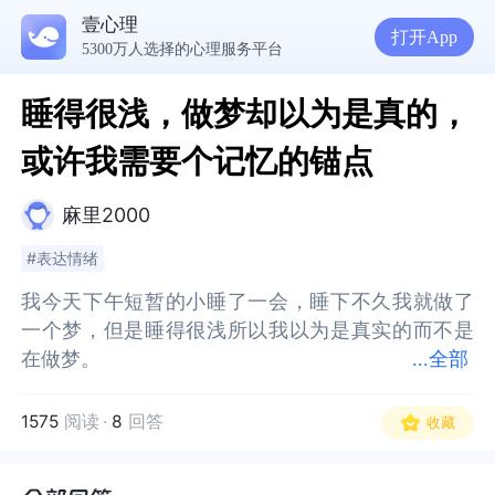
壹心理
打开App
5300万人选择的心理服务平台
睡得很浅，做梦却以为是真的，
或许我需要个记忆的锚点
麻里2000
#表达情绪
我今天下午短暂的小睡了一会，睡下不久我就做了
我今天下午短暂的小睡了一会，睡下不久我就做了
一个梦，但是睡得很浅所以我以为是真实的而不是
一个梦，但是睡得很浅所以我以为是真实的而不是
在做梦。
在做梦。
...
全部
我既然想起把你拉黑了我肯定就是梦到了你，我还
我既然想起把你拉黑了我肯定就是梦到了你，我还
1575
阅读
·
8
回答
收藏
梦到我突然非常难过开始痛哭给你发微信说什么，
梦到我突然非常难过开始痛哭给你发微信说什么，
没陪我成长你就不在了，然后想到你女朋友有人
没陪我成长你就不在了，然后想到你女朋友有人