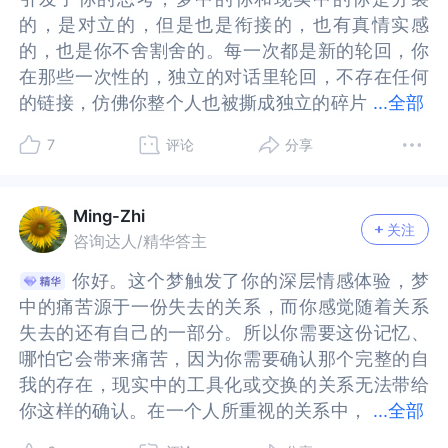
是每一次都是新的轮回，我在那些一次性的，独立
是每一次都是新的轮回，我在那些一次性的，独立
的，会卸下很多防御，而潜意识就会通过梦的方式
下很多防御，而潜意识就会通过梦的方式来呈现，
的，是对立的，但是也是衔接的，也有真情实感
的，是对立的，但是也是衔接的，也有真情实感
的对话里轮回，不存在任何的链接，仿佛我整个人
的对话里轮回，不存在任何的链接，仿佛我整个人
来呈现，在梦里你非常难过的痛苦，给对方发着信
在梦里你非常难过的痛苦，给对方发着信息，似乎
的，也是你不舍割舍的。每一次都是新的轮回，你
的，也是你不舍割舍的。每一次都是新的轮回，你
也被撕成独立的碎片分布在每一次崭新的对话中。
也被撕成独立的碎片分布在每一次崭新的对话中。
息，似乎有很多委屈和埋怨，你很伤心地方没有在
有很多委屈和埋怨，你很伤心地方没有在你以后的
在那些一次性的，独立的对话里轮回，不存在任何
在那些一次性的，独立的对话里轮回，不存在任何
今天才真正地感受到情绪价值，在“我现在的生
今天才真正地感受到情绪价值，在“我现在的生
你以后的生活里陪伴你，对他的消失你非常难过，
生活里陪伴你，对他的消失你非常难过，但醒来后
的链接，仿佛你整个人也被撕成独立的碎片
的链接，仿佛你整个人也被撕成独立的碎片分布在
...
全部
活”的语境下，就是真金白银，交换，虚拟。情绪价
活”的语境下，就是真金白银，交换，虚拟。情绪价
但醒来后你却很快否认了这点，你强调自己不需要
你却很快否认了这点，你强调自己不需要他，不想
分布在每一次崭新的对话中。但今天才真正地感受
每一次崭新的对话中。但今天才真正地感受到情绪
值就是情绪价格。我突然就感到很匮乏，荒唐，绝
值就是情绪价格。我突然就感到很匮乏，荒唐，绝
他，不想他也不爱他，这好像是你日常所表现出来
他也不爱他，这好像是你日常所表现出来的样子，
7
评论
分享
到情绪价值，在“你现在的生活”的语境下，就是真
价值，在“你现在的生活”的语境下，就是真金白
望，我感觉我失去了和世界的所有连接。
望，我感觉我失去了和世界的所有连接。
的样子，看上去你很坚强、很独立，但你的内心却
看上去你很坚强、很独立，但你的内心却很孤独，
金白银，交换，虚拟。情绪价值就是情绪价格，因
银，交换，虚拟。情绪价值就是情绪价格，因此你
其实我没跑题，但是回到你。我还记得那年五月我
其实我没跑题，但是回到你。我还记得那年五月我
很孤独，你对一切能够激起你强烈情感的人或事都
你对一切能够激起你强烈情感的人或事都会习惯性
此你感到很匮乏，荒唐，绝望，失去了和世界的所
感到很匮乏，荒唐，绝望，失去了和世界的所有连
回去前那天在酒你对我说，我们两个互为工具人。
回去前那天在酒你对我说，我们两个互为工具人。
会习惯性的否认和逃避，就像你醒来下意识的是否
的否认和逃避，就像你醒来下意识的是否定自己梦
Ming-Zhi
关注
有连接。为什么梦里失去你会那么痛苦，是因为你
接。为什么梦里失去你会那么痛苦，是因为你同时
我记得，是因为我不高兴，我不喜欢。因为我从来
我记得，是因为我不高兴，我不喜欢。因为我从来
定自己梦里真实的反应一样，也许你是一个情感特
里真实的反应一样，也许你是一个情感特别浓烈且
咨询达人/精华答主
同时也失去了大段的自己。你给的不是碎片的，独
也失去了大段的自己。你给的不是碎片的，独立
没把你当工具。我和你交心，你把我当工具，居然
没把你当工具。我和你交心，你把我当工具，居然
别浓烈且真诚的人，正因为你心中有很多燃烧着的
真诚的人，正因为你心中有很多燃烧着的火苗，所
你好。这个梦触发了你的深层情感体验，梦
你好。这个梦触发了你的深层情感体验，梦
立的，一次性的；而是绵延，深刻，毫无保留且彻
的，一次性的；而是绵延，深刻，毫无保留且彻底
还认为我也是这样。
还认为我也是这样。
火苗，所以你害怕他们出来，你压抑了很多自己的
以你害怕他们出来，你压抑了很多自己的真实的情
中的痛苦源于一份失去的关系，而你感觉随着关系
中的痛苦源于一份失去的关系，而你感觉随着关系
底的。你最重要的记忆都与他绑定，你当然不舍割
的。你最重要的记忆都与他绑定，你当然不舍割
我们俩之间一直都很不平等，我深受这种不平等的
我们俩之间一直都很不平等，我深受这种不平等的
真实的情感。🌹没有情感的链接你说到自己的现实
感。🌹没有情感的链接你说到自己的现实生活非常
失去的还有自己的一部分。所以你需要这份记忆、
失去的还有自己的一部分。所以你需要这份记忆、
弃。在你的内心深处断裂的不完全是对他的毫无保
弃。在你的内心深处断裂的不完全是对他的毫无保
折磨。你既然这样说，我只能也把你当工具，当工
折磨。你既然这样说，我只能也把你当工具，当工
生活非常荒谬，你的一切情感互动都是虚拟的和有
荒谬，你的一切情感互动都是虚拟的和有价的，你
哪怕它会带来痛苦，因为你需要确认那个完整的自
哪怕它会带来痛苦，因为你需要确认那个完整的自
留的感情付出，更是当时纯粹完整的自己，因为不
留的感情付出，更是当时纯粹完整的自己，因为不
具便要衡量价值，没有任何利用价值，就可以丢
具便要衡量价值，没有任何利用价值，就可以丢
价的，你甚至找咨询师都是一个没有生命和情感的C
甚至找咨询师都是一个没有生命和情感的ChatGP
我的存在，现实中的工具化或交换的关系无法带给
我的存在，现实中的工具化或交换的关系无法带给
平等的关系，因为对方自己把你当成工具人因而觉
平等的关系，因为对方自己把你当成工具人因而觉
弃。
弃。
hatGPT，我想你一定知道它只是一个没有任何生命
T，我想你一定知道它只是一个没有任何生命和情感
你这样的确认。在一个人所重视的关系中，
你这样的确认。在一个人所重视的关系中，另一方
...
全部
得你也是把他当工具人，在你从这一段感情成长出
得你也是把他当工具人，在你从这一段感情成长出
为什么梦里我失去你会那么痛苦，是因为我同时也
为什么梦里我失去你会那么痛苦，是因为我同时也
和情感的“工具”，但你内心有太多的情感和话语都
的“工具”，但你内心有太多的情感和话语都无法诉
另一方就是自己的一个客体，像是自体的延伸，在
就是自己的一个客体，像是自体的延伸，在心理上
来，而他却消失在你的生活中，不一定想要他的
来，而他却消失在你的生活中，不一定想要他的
失去了大段的自己。我给你的我不是碎片的，独立
失去了大段的自己。我给你的我不是碎片的，独立
无法诉说，而找一个机器似乎对你来说是当下随时
说，而找一个机器似乎对你来说是当下随时都可