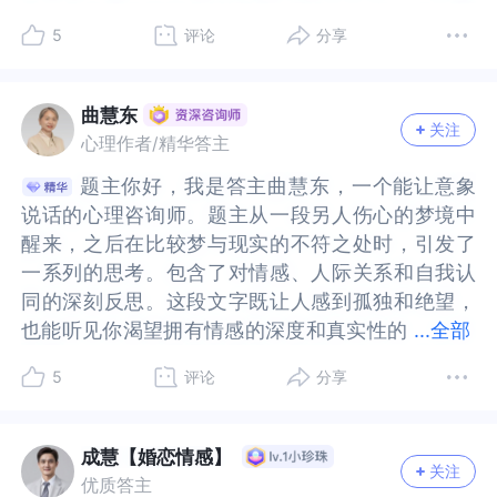
具没有价值就可以随便丢弃”，这似乎也是你从他人
具没有价值就可以随便丢弃”，这似乎也是你从他人
他，你有着各种复杂的感情，因此自己内心也不断
着各种复杂的感情，因此自己内心也不断的纠结与
初的原因是什么呢？为什么你会期待他来见证呢？
原因是什么呢？为什么你会期待他来见证呢？这里
失去他会那么痛苦，是因为你同时也失去了大段的
么痛苦，是因为你同时也失去了大段的自己。你给
5
评论
分享
那里感受到的，所以为了保护自己不被伤害，你也
那里感受到的，所以为了保护自己不被伤害，你也
的纠结与撕扯。你对他是真爱，他却视你为工具
撕扯。你对他是真爱，他却视你为工具人。逢场作
这里有着你怎样的需求呢？你的需求是必须有他
有着你怎样的需求呢？你的需求是必须有他（她）
自己。你给他的你不是碎片的，独立的，一次性
他的你不是碎片的，独立的，一次性的；而是绵
把对方变成工具，因为工具是不需要投注太多情感
把对方变成工具，因为工具是不需要投注太多情感
人。逢场作戏罢了，这大大的挫伤了你的自尊与自
戏罢了，这大大的挫伤了你的自尊与自信。强装潇
（她）才能达成的吗？或者说如果真的这位重要他
才能达成的吗？或者说如果真的这位重要他人无法
的；而是绵延，深刻，毫无保留且彻底的。你最重
延，深刻，毫无保留且彻底的。你最重要的记忆都
的，没有情感的投注即便是丢弃也不会伤心。你很
的，没有情感的投注即便是丢弃也不会伤心。你很
信。强装潇洒，你以为也能视他为工具人，不曾
洒，你以为也能视他为工具人，不曾想，到头来，
人无法参与了，那你是否思考过成长后的你给你本
参与了，那你是否思考过成长后的你给你本人留下
要的记忆都与他绑定，当然不舍割弃。那段只有他
与他绑定，当然不舍割弃。那段只有他知道的关于
曲慧东
希望有人能见证你的成长和变化，这是你真实的需
希望有人能见证你的成长和变化，这是你真实的需
关注
想，到头来，伤得体无完肤。甚至n久后，在梦中还
伤得体无完肤。甚至n久后，在梦中还能见到他，爱
人留下了怎样的痕迹呢？这是不是一个见证或者描
了怎样的痕迹呢？这是不是一个见证或者描点呢？
知道的关于你的历史，如果他不存在了，便不会再
你的历史，如果他不存在了，便不会再有任何人知
心理作者/精华答主
求，另一方面对于随时可能离开自己的人和事，你
求，另一方面对于随时可能离开自己的人和事，你
能见到他，爱之深，恨之切啊。有他的陪伴，即便
之深，恨之切啊。有他的陪伴，即便没有真心换真
点呢？当然，上述的讨论只是一些其他角度的思
当然，上述的讨论只是一些其他角度的思考，如果
有任何人知道，也不会有人知道你是怎么改变成
道，也不会有人知道你是怎么改变成长。那一段的
又保有防御姿态，用工具彼此保护自己不被受伤，
又保有防御姿态，用工具彼此保护自己不被受伤，
题主你好，我是答主曲慧东，一个能让意象
题主你好，我是答主曲慧东，一个能让意象
没有真心换真情，但你是开心的、富足的，可以毫
情，但你是开心的、富足的，可以毫无顾忌的袒露
考，如果有让你感到不舒服的方面，可以选择忽
有让你感到不舒服的方面，可以选择忽略，这只是
长。那一段的你就好像随着他的消失而消失了。这
你就好像随着他的消失而消失了。这就是为什么你
这或许与你早年成长经历有关，也许对于丧失你有
这或许与你早年成长经历有关，也许对于丧失你有
说话的心理咨询师。题主从一段另人伤心的梦境中
说话的心理咨询师。题主从一段另人伤心的梦境中
无顾忌的袒露心声，在他那里，你得到了你想要的
心声，在他那里，你得到了你想要的爱与接纳，内
略，这只是一些假设。接下来让我们来一起探讨一
一些假设。接下来让我们来一起探讨一下你的感受
就是为什么你愿意同他做朋友，你舍不得你自己。
愿意同他做朋友，你舍不得你自己。你期望能在很
一些创伤体验，可能在很小的时候你就面临过亲人
一些创伤体验，可能在很小的时候你就面临过亲人
醒来，之后在比较梦与现实的不符之处时，引发了
醒来，之后在比较梦与现实的不符之处时，引发了
爱与接纳，内心的安全与依恋。可回归现实，你是
心的安全与依恋。可回归现实，你是孤独的，没有
下你的感受和需求背后的潜在心理机制，以便更好
和需求背后的潜在心理机制，以便更好的理解自
你期望能在很久的以后让他和那时的你都看到你变
久的以后让他和那时的你都看到你变的有多好。你
的离开和消失，对那个孩子的你有过非常多的绝望
的离开和消失，对那个孩子的你有过非常多的绝望
一系列的思考。包含了对情感、人际关系和自我认
一系列的思考。包含了对情感、人际关系和自我认
孤独的，没有人能理解、无人可诉说，你压抑着自
人能理解、无人可诉说，你压抑着自己的情绪，找
的理解自己，接纳自己。首先，你提到的梦境中的
己，接纳自己。首先，你提到的梦境中的痛苦和绝
的有多好。你需要一个见证，一个记忆的锚点。我
需要一个见证，一个记忆的锚点。我会很好奇，你
和撕心裂肺的痛，而你感受到被当成工具的体验，
和撕心裂肺的痛，而你感受到被当成工具的体验，
同的深刻反思。这段文字既让人感到孤独和绝望，
同的深刻反思。这段文字既让人感到孤独和绝望，
己的情绪，找不到可以信任的人。只能找一次性的
不到可以信任的人。只能找一次性的陪聊。这更像
痛苦和绝望，这可能反映了你内心深处对于失去联
望，这可能反映了你内心深处对于失去联系和支持
会很好奇，你处于一个什么样的情感状态？未婚还
处于一个什么样的情感状态？未婚还是已婚？为何
或许也是你从父母家人那里感受到的，你的存在更
或许也是你从父母家人那里感受到的，你的存在更
也能听见你渴望拥有情感的深度和真实性的
也能听见你渴望拥有情感的深度和真实性的呐喊。
...
全部
陪聊。这更像是买醉、麻痹自己，你所有的孤独都
是买醉、麻痹自己，你所有的孤独都与他在有关。
系和支持的恐惧。这种恐惧可能源自于你对于人际
的恐惧。这种恐惧可能源自于你对于人际关系的重
是已婚？为何会选择一个已经有女朋友的男人发展
会选择一个已经有女朋友的男人发展一段不伦之
多的是利用的价值，你感受不到一个孩子无条件的
多的是利用的价值，你感受不到一个孩子无条件的
呐喊。在失去了的那段情感关系里，你付出的真心
在失去了的那段情感关系里，你付出的真心不被认
与他在有关。他，一个明明你本就知道不能当真
他，一个明明你本就知道不能当真的、生命中的“过
关系的重视，以及对于被理解和被认可的强烈需
视，以及对于被理解和被认可的强烈需求。在梦
一段不伦之恋？我想，既然你选择了，可能就要承
恋？我想，既然你选择了，可能就要承担由此带来
5
评论
分享
被他们所疼爱，而是被当成一个工具一样被随手丢
被他们所疼爱，而是被当成一个工具一样被随手丢
不被认可，这已然让你很难过了，然而又好像不能
可，这已然让你很难过了，然而又好像不能完全放
的、生命中的“过客”，却让你无法释怀，越想忘掉
客”，却让你无法释怀，越想忘掉越难以忘掉。他帮
求。在梦中，你体验到了这种联系的断裂，这让你
中，你体验到了这种联系的断裂，这让你感到极度
担由此带来的一系列的情绪反应，比如道德批判，
的一系列的情绪反应，比如道德批判，自我攻击等
弃，这或许是你童年更小的时候就体验到的创伤经
弃，这或许是你童年更小的时候就体验到的创伤经
完全放下，因为你担心如果当下与那人有关的记
下，因为你担心如果当下与那人有关的记忆，也就
越难以忘掉。他帮你打开了、找到了人生重要的礼
你打开了、找到了人生重要的礼物，然后潇洒的转
感到极度的不安和孤独。其次，你提到的“情绪价
的不安和孤独。其次，你提到的“情绪价值”和“情绪
自我攻击等等。这世界就是有得必有失，一切都需
等。这世界就是有得必有失，一切都需要平衡的。
历这样随时被丢弃的恐惧在你的心里没有被修复，
历这样随时被丢弃的恐惧在你的心里没有被修复，
忆，也就意味着放弃了曾经的自己。你渴望被理解
意味着放弃了曾经的自己。你渴望被理解和记忆，
物，然后潇洒的转身离去。这份礼物或许教会你什
身离去。这份礼物或许教会你什么是坚强，如何去
值”和“情绪价格”的概念，这可能意味着你在现实生
价格”的概念，这可能意味着你在现实生活中感受到
成慧【婚恋情感】
要平衡的。但是，我觉得你可以选择对自己宽容一
但是，我觉得你可以选择对自己宽容一点，不要过
你害怕这个世界把你抛弃，你不敢和人建立情感，
你害怕这个世界把你抛弃，你不敢和人建立情感，
关注
和记忆，希望有人能见证自己的变化和成长，这种
希望有人能见证自己的变化和成长，这种渴望其实
么是坚强，如何去爱，怎样过好自己的人生。也可
爱，怎样过好自己的人生。也可能是放下、放手、
活中感受到了情感交流的商业化和物化。你可能觉
了情感交流的商业化和物化。你可能觉得在现代社
优质答主
点，不要过度自我攻击，既然你选择了，就说明他
度自我攻击，既然你选择了，就说明他可以给你提