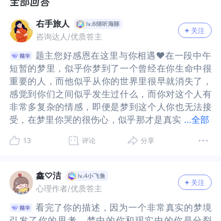
陪，就哭到抽。
陪，就哭到抽。
右手旅人
然后突然一下就醒了，花了几秒钟才意识到是个
然后突然一下就醒了，花了几秒钟才意识到是个
关注
咨询达人/优质答主
梦。清醒过后我就觉得这个梦太可怕了，太险恶
梦。清醒过后我就觉得这个梦太可怕了，太险恶
了，我其实根本就不需要你，我成长也不需要你
了，我其实根本就不需要你，我成长也不需要你
题主您好感恩在这里与你相遇❤️在一段中午
题主您好感恩在这里与你相遇❤️在一段中午
陪，我不爱你也不想念你。怎么那种话都能从我嘴
陪，我不爱你也不想念你。怎么那种话都能从我嘴
短暂的梦里，似乎你梦到了一个曾经在你生命中很
短暂的梦里，似乎你梦到了一个曾经在你生命中很
里说出来。
里说出来。
重要的人，而他似乎从你的世界里很早就消失了，
重要的人，而他似乎从你的世界里很早就消失了，
感觉到你们之间似乎发生过什么，而你对这个人有
感觉到你们之间似乎发生过什么，而你对这个人有
现在临睡前我突然想明白了那是一种什么感觉。因
现在临睡前我突然想明白了那是一种什么感觉。因
非常多复杂的情感，即便是梦到这个人你也无法接
非常多复杂的情感，即便是梦到这个人你也无法接
为我突然感受到了现在属于我的现实是多么荒谬。
为我突然感受到了现在属于我的现实是多么荒谬。
受，在梦里你哭的很伤心，似乎那才是真实
受，在梦里你哭的很伤心，似乎那才是真实的你自
...
全部
现在我的一切情感交互都是虚拟的，有价的。有那
现在我的一切情感交互都是虚拟的，有价的。有那
的你自己，我能感受到你的生活或许真的很孤独、
己，我能感受到你的生活或许真的很孤独、无助，
13
评论
分享
么多时候我想要说些什么却找不到任何一个人可以
么多时候我想要说些什么却找不到任何一个人可以
无助，又不缺一些倔强，接下来我们一起来看看从
又不缺一些倔强，接下来我们一起来看看从心理学
说，我捧着我的那些话那些情绪那些想法，有时兴
说，我捧着我的那些话那些情绪那些想法，有时兴
心理学视角下去理解你的这些文字🌹梦是潜意识的
视角下去理解你的这些文字🌹梦是潜意识的表达你
奋有时骄傲有时痛苦有时焦虑，都总会在最呼之欲
奋有时骄傲有时痛苦有时焦虑，都总会在最呼之欲
表达你梦到了曾经非常重要的人，并且你也分析了
梦到了曾经非常重要的人，并且你也分析了自己为
鑫♡洁
出的时候停下，发现它们根本无处可去。于是总要
出的时候停下，发现它们根本无处可去。于是总要
关注
自己为什么梦里失去对方会那么痛苦，因为你感觉
什么梦里失去对方会那么痛苦，因为你感觉同时失
心理作者/优质答主
临时地匆忙的想要寻求一个出口。我找心理咨询找C
临时地匆忙的想要寻求一个出口。我找心理咨询找C
同时失去的还是那个深刻的自己。事实上梦是潜意
去的还是那个深刻的自己。事实上梦是潜意识的表
看完了你的描述，因为一个非常真实的梦境
看完了你的描述，因为一个非常真实的梦境
hatGPT找陪聊，有时的确仅仅那样也就足够了，但
hatGPT找陪聊，有时的确仅仅那样也就足够了，但
识的表达，当我们进入睡眠的时候，我们是放松
达，当我们进入睡眠的时候，我们是放松的，会卸
引发了你的思考，梦中的你和现实中的你是分裂
引发了你的思考，梦中的你和现实中的你是分裂