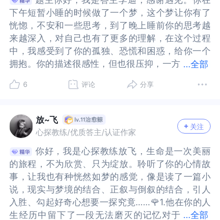
充满了攻击。第二，你和他的关系，好像按他的说
击。第二，你和他的关系，好像按他的说法，是一
情绪日记、跟咨询师或其他你信赖的人把那段经历
跟咨询师或其他你信赖的人把那段经历更完整地陈
见证，我自己就是我自己最好的见证，我是主人公
见证，我自己就是我自己最好的见证，我是主人公
不被真诚对待的，或者是被当个人来对待的，你内
被真诚对待的，或者是被当个人来对待的，你内心
下午短暂小睡的时候做了一个梦，这个梦让你有了
下午短暂小睡的时候做了一个梦，这个梦让你有了
法，是一种两个人互为工具人的关系。但是你不高
种两个人互为工具人的关系。但是你不高兴，不喜
更完整地陈述出来，接纳它带给你的感受。接下来
述出来，接纳它带给你的感受。接下来可以思考一
我有完整的记忆。”无论我们往哪个方向走，都是往
我有完整的记忆。”无论我们往哪个方向走，都是往
心很渴望被无条件的关爱，对于价值交换得到的交
很渴望被无条件的关爱，对于价值交换得到的交流
恍惚，不安和一些思考，到了晚上睡前你的思考越
恍惚，不安和一些思考，到了晚上睡前你的思考越
兴，不喜欢他的这个说法，因为你从来没把他当工
欢他的这个说法，因为你从来没把他当工具，你和
可以思考一下你真正期待的关系是什么样的，也许
下你真正期待的关系是什么样的，也许你会有点害
前走。
前走。
流互动的关系，让你有些受伤，不管是你用ChatGP
互动的关系，让你有些受伤，不管是你用ChatGPT
来越深入，对自己也有了更多的理解，在这个过程
来越深入，对自己也有了更多的理解，在这个过程
具，你和他交心，他却把你当工具，居然还认为你
他交心，他却把你当工具，居然还认为你也是这
你会有点害怕受伤、害怕失望，但好的关系是值得
怕受伤、害怕失望，但好的关系是值得的冒险，因
T这个工具，还是在你和他的关系里被当成工具，这
这个工具，还是在你和他的关系里被当成工具，这
中，我感受到了你的孤独、恐慌和困惑，给你一个
中，我感受到了你的孤独、恐慌和困惑，给你一个
也是这样。你觉得们俩之间一直都很不平等，你也
样。你觉得们俩之间一直都很不平等，你也深受这
的冒险，因为那是你为自己而做的努力。在过程当
为那是你为自己而做的努力。在过程当中，你可以
些似乎都是你需要的，但同时又是让你难过的，你
些似乎都是你需要的，但同时又是让你难过的，你
拥抱。你的描述很感性，但也很压抑，一方
拥抱。你的描述很感性，但也很压抑，一方面的压
...
全部
深受这种不平等的折磨。他既然这样说，你只能也
种不平等的折磨。他既然这样说，你只能也把他当
中，你可以更多关注自己的需求和边界，无论如何
更多关注自己的需求和边界，无论如何选择，你并
很渴望与人建立真正的情感链接，但似乎又很害怕
很渴望与人建立真正的情感链接，但似乎又很害怕
面的压抑是对于自己情绪的压抑，似乎你很难直接
抑是对于自己情绪的压抑，似乎你很难直接表达自
把他当工具，当工具便要衡量价值，没有任何利用
工具，当工具便要衡量价值，没有任何利用价值，
选择，你并不需要向别人证明什么，跟他人建立连
不需要向别人证明什么，跟他人建立连接的过程也
真情实感的流露，于是你选择了“工具”，成为了别
真情实感的流露，于是你选择了“工具”，成为了别
6
评论
分享
表达自己的情绪，只有在特定环境下才能表达，所
己的情绪，只有在特定环境下才能表达，所以你的
价值，就可以丢弃，所以你选择拉黑了他。第三，
就可以丢弃，所以你选择拉黑了他。第三，好像在
接的过程也是与自我连接的过程。在这个过程中慢
是与自我连接的过程。在这个过程中慢慢去寻找自
人工具的同时，你同样也把自己当成了工具对待，
人工具的同时，你同样也把自己当成了工具对待，
以你的理解是情绪价格，那这里其实可以探索是什
理解是情绪价格，那这里其实可以探索是什么原因
好像在你的生活里，你的一切情感交互都是虚拟
你的生活里，你的一切情感交互都是虚拟的，有价
慢去寻找自我的确认，减少对外部确认的依赖。
我的确认，减少对外部确认的依赖。
即便你内心十分渴望情感链接，但是你害怕看到在
即便你内心十分渴望情感链接，但是你害怕看到在
么原因让你压抑着自己的真实感受或者情绪，你的
让你压抑着自己的真实感受或者情绪，你的这些情
的，有价的。很多时候你想要说些什么，却找不到
的。很多时候你想要说些什么，却找不到一个人来
放~飞
情感之中的真实的脆弱的你，所以，坚强冷漠的外
情感之中的真实的脆弱的你，所以，坚强冷漠的外
关注
这些情绪感受有着你怎样的需求，包括你的这个重
绪感受有着你怎样的需求，包括你的这个重要他
一个人来说，于是总是临时地匆忙地想要寻求一个
说，于是总是临时地匆忙地想要寻求一个出口，找
心探教练/优质答主/认证作家
表似乎是你的保护色，而那个需要与人聊天，和人
表似乎是你的保护色，而那个需要与人聊天，和人
要他人，当对方说你们是彼此的工具人时，你也选
人，当对方说你们是彼此的工具人时，你也选择了
出口，找心理咨询找chatgpt陪聊，在那些一次性的
心理咨询找chatgpt陪聊，在那些一次性的独立的对
交流互动的你，才是真实的你。🌹丧失与被抛弃的
交流互动的你，才是真实的你。🌹丧失与被抛弃的
你好，我是心探教练放飞，生命是一次美丽
你好，我是心探教练放飞，生命是一次美丽
择了同意和不再表达，不知道你是否思考过你真的
同意和不再表达，不知道你是否思考过你真的表达
独立的对话里轮回，不存在任何的链接，仿佛整个
话里轮回，不存在任何的链接，仿佛整个人也被撕
恐惧你很怀念那个绵延、深刻、毫无保留的自己，
恐惧你很怀念那个绵延、深刻、毫无保留的自己，
的旅程，不为欣赏、只为绽放。聆听了你的心情故
的旅程，不为欣赏、只为绽放。聆听了你的心情故
表达了又会怎样呢？你在担心什么呢？另一方面你
了又会怎样呢？你在担心什么呢？另一方面你会感
人也被撕成独立的碎片分布在每一次崭新的对话
成独立的碎片分布在每一次崭新的对话中。情绪价
你不舍割舍的是曾经最重要的记忆，你很心疼那个
你不舍割舍的是曾经最重要的记忆，你很心疼那个
事，让我也有种恍然如梦的感觉，像是读了一篇小
事，让我也有种恍然如梦的感觉，像是读了一篇小
会感觉自己某一个时期的成长是这位重要他人见证
觉自己某一个时期的成长是这位重要他人见证的，
中。情绪价值，在你现在生活的语境下，就是真金
值，在你现在生活的语境下，就是真金白银，交
你自己，舍不得那个自己，我相信那样的你一定和
你自己，舍不得那个自己，我相信那样的你一定和
说，现实与梦境的结合、正叙与倒叙的结合，引人
说，现实与梦境的结合、正叙与倒叙的结合，引人
的，所以你会担心随着他（她）的消失你的这段成
所以你会担心随着他（她）的消失你的这段成长似
白银，交换，虚拟。你觉得情绪价值就是情绪价
换，虚拟。你觉得情绪价值就是情绪价格。你感到
现在有很多不同，似乎你受过很多伤，要一次受伤
现在有很多不同，似乎你受过很多伤，要一次受伤
入胜、勾起好奇心想要一探究竟……🌹1.他在你的人
入胜、勾起好奇心想要一探究竟……🌹1.他在你的人
长似乎也会消失，那成长是你本人在成长，你自己
乎也会消失，那成长是你本人在成长，你自己是否
格。你感到很匮乏，荒唐，绝望，感觉失去了和世
很匮乏，荒唐，绝望，感觉失去了和世界的所有连
中，你建立了一个坚硬的铠甲，这个铠甲就叫做“工
中，你建立了一个坚硬的铠甲，这个铠甲就叫做“工
生经历中留下了一段无法磨灭的记忆对于
生经历中留下了一段无法磨灭的记忆对于他，你有
...
全部
是否能够见证自己的成长呢？你想要变好和成长最
能够见证自己的成长呢？你想要变好和成长最初的
界的所有连接。第四，你探索了自己，为什么梦里
接。第四，你探索了自己，为什么梦里失去他会那