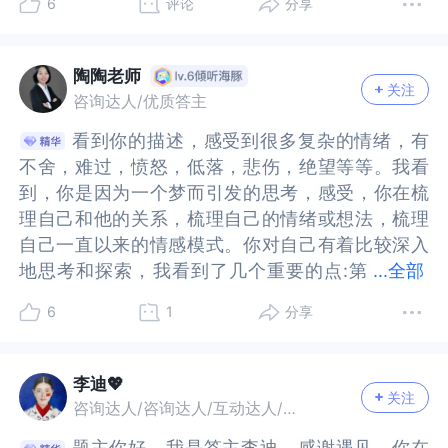
6
评论
分享
心理上确认或支持着自我的存在。这也是为什么失
确认或支持着自我的存在。这也是为什么失去重要
爱，确是想要他见证你的成长，所以只有他知道当
爱，确是想要他见证你的成长，所以只有他知道当
的，一次性的；而是绵延，深刻，毫无保留且彻底
的，一次性的；而是绵延，深刻，毫无保留且彻底
都可以，并且也是安全的。至少和它的对话里你不
以，并且也是安全的。至少和它的对话里你不会受
去重要关系或重要他人会带来深远的痛苦和孤独，
关系或重要他人会带来深远的痛苦和孤独，甚至可
时的你，和现在的你有多么不一样，那是你的成长
时的你，和现在的你有多么不一样，那是你的成长
的。我最重要的记忆都与你绑定，我当然不舍割
的。我最重要的记忆都与你绑定，我当然不舍割
会受到一些伤害和攻击，它可以在你需要的时候就
到一些伤害和攻击，它可以在你需要的时候就出
甚至可能会陷入“我是谁”的存在危机当中，就像你
能会陷入“我是谁”的存在危机当中，就像你提到的
痕迹。米兰.昆德拉说：“人类是这样的一种生物”，
痕迹。米兰.昆德拉说：“人类是这样的一种生物”，
弃。你如果读过米兰昆德拉你应该知道，我们全部
弃。你如果读过米兰昆德拉你应该知道，我们全部
出现，想要结束的时候就结束，一部分满足了你对
现，想要结束的时候就结束，一部分满足了你对于
陶陶老师
关注
提到的碎片的自我vs完整的自我的差异。你的情感
碎片的自我vs完整的自我的差异。你的情感中又包
一生都在试图说服自己，他们的存在不是荒谬的，
一生都在试图说服自己，他们的存在不是荒谬的，
需要有人注视。对我来说就是一种存在确认。那段
需要有人注视。对我来说就是一种存在确认。那段
于回应的需要，因为你的内心太孤独了，你的快乐
回应的需要，因为你的内心太孤独了，你的快乐和
咨询达人/优质答主
中又包含着许多矛盾，一方面对他有深刻的依恋投
含着许多矛盾，一方面对他有深刻的依恋投注，另
也就是说我们必须刷存在感，刷不到存在感就感到
也就是说我们必须刷存在感，刷不到存在感就感到
只有你知道的关于我的历史，如果你不存在了，便
只有你知道的关于我的历史，如果你不存在了，便
和激动兴奋的事，没有人和你分享，你所有的情绪
激动兴奋的事，没有人和你分享，你所有的情绪都
看到你的描述，感受到很多复杂的情绪，有
看到你的描述，感受到很多复杂的情绪，有
注，另一方面又在理性层面否认对他的需要。这或
一方面又在理性层面否认对他的需要。这或许是一
虚。因此他说：“人的存在是别人真实的想象的或暗
虚。因此他说：“人的存在是别人真实的想象的或暗
不会再有任何人知道也不会有人知道我是怎么改变
不会再有任何人知道也不会有人知道我是怎么改变
都无人可说，即便是一个大数据的人工模型，没有
无人可说，即便是一个大数据的人工模型，没有任
不舍，难过，愤怒，低落，悲伤，绝望等等。我看
不舍，难过，愤怒，低落，悲伤，绝望等等。我看
许是一种防御，通过否认和压抑来防御失去带来的
种防御，通过否认和压抑来防御失去带来的痛苦。
示的所带来的影响”，“你并不是你自己，你在尘世
示的所带来的影响”，“你并不是你自己，你在尘世
成长。那一段的我就好像随着你的消失而消失了。
成长。那一段的我就好像随着你的消失而消失了。
任何情感的回应的模型，对你来说就已经足够了，
何情感的回应的模型，对你来说就已经足够了，这
到，你是因为一个梦而引发的思考，感受，你在梳
到，你是因为一个梦而引发的思考，感受，你在梳
痛苦。但通常，这样的防御可能在短期内有效，而
但通常，这样的防御可能在短期内有效，而时间长
间追求自我就等于自寻烦恼”，为什么呢？因为自我
间追求自我就等于自寻烦恼”，为什么呢？因为自我
这就是为什么我愿意同你做朋友，我舍不得我自
这就是为什么我愿意同你做朋友，我舍不得我自
这多么让人心疼啊。在一个没有情感的链接里，你
多么让人心疼啊。在一个没有情感的链接里，你感
理自己和他的关系，梳理自己的情绪或想法，梳理
理自己和他的关系，梳理自己的情绪或想法，梳理
时间长了未被处理的议题就会冒出来，甚至影响现
了未被处理的议题就会冒出来，甚至影响现实的生
是一个永恒的饥渴，小时候你觉得你是奥特曼，你
是一个永恒的饥渴，小时候你觉得你是奥特曼，你
己。我期望能在很久的以后让你和那时的我都看到
己。我期望能在很久的以后让你和那时的我都看到
感到绝望和匮乏，甚至你的世界像是活在虚拟的真
到绝望和匮乏，甚至你的世界像是活在虚拟的真空
自己一直以来的情感模式。你对自己有着比较深入
自己一直以来的情感模式。你对自己有着比较深入
实的生活，比如用工具化的模式来建立新的关系。
活，比如用工具化的模式来建立新的关系。但这样
是变形金刚或者是芭比娃娃，迪士尼公主。长大之
是变形金刚或者是芭比娃娃，迪士尼公主。长大之
我变的有多好。我需要一个见证，一个记忆的锚
我变的有多好。我需要一个见证，一个记忆的锚
空里，没有任何的链接，你触碰不到其他人，也感
里，没有任何的链接，你触碰不到其他人，也感受
地思考和探索，我看到了几个重要的点:第
地思考和探索，我看到了几个重要的点:第一，你好
...
全部
但这样的关系并不是你真正想要的，所以你会感
的关系并不是你真正想要的，所以你会感觉“与世界
后一点呢，你就会明白你不是他，你只是你，就是
后一点呢，你就会明白你不是他，你只是你，就是
点。
点。
受不到他人的存在，而你的存在又显得非常孤寂，
不到他人的存在，而你的存在又显得非常孤寂，我
一，你好像是陷入了一段多角关系，不是一个正常
像是陷入了一段多角关系，不是一个正常的一对一
觉“与世界失去了连接”。要走出因丧失而产生的痛
失去了连接”。要走出因丧失而产生的痛苦、重建新
一个尚未明确的前途未知的存在，再长大一点之
一个尚未明确的前途未知的存在，再长大一点之
我想当一个人失去与世界的链接后，他的内心是多
想当一个人失去与世界的链接后，他的内心是多么
6
1
分享
的一对一的恋爱关系，而是一段秘密的，无法走在
的恋爱关系，而是一段秘密的，无法走在阳光下的
苦、重建新的生活经验，首先需要哀悼那一段丧失
的生活经验，首先需要哀悼那一段丧失的关系，而
后，就开始感到恐慌原来大家都一样，我们人人都
后，就开始感到恐慌原来大家都一样，我们人人都
么的恐惧和寂静啊，一种永远无声的得不到任何人
的恐惧和寂静啊，一种永远无声的得不到任何人回
阳光下的不伦之恋，梦中你还是很想念他，梦里表
不伦之恋，梦中你还是很想念他，梦里表达着对他
的关系，而哀悼的前提是承认它真实的存在-那段关
哀悼的前提是承认它真实的存在-那段关系曾带给你
渴望自我，人人都是自我的奴隶。生活从来就是此
渴望自我，人人都是自我的奴隶。生活从来就是此
回应和关注的寂静在吞噬着他。🌹互为“工具人”的
应和关注的寂静在吞噬着他。🌹互为“工具人”的体
达着对他的依赖。但是，你好像是对自己潜意识的
的依赖。但是，你好像是对自己潜意识的依赖呈现
系曾带给你深刻的影响，它是重要且有意义的，但
深刻的影响，它是重要且有意义的，但它已经成为
一时，彼一时，不可一概而论，再过一段时间，或
一时，彼一时，不可一概而论，再过一段时间，或
李迪💖
体验在你对和人互动的模式里，你提到了“工具”这
验在你对和人互动的模式里，你提到了“工具”这个
关注
依赖呈现一种不能接纳的态度，意识清醒地表明自
一种不能接纳的态度，意识清醒地表明自己不需要
它已经成为了过去，跟它告别不是否认它的意义、
了过去，跟它告别不是否认它的意义、而是带着这
许你的想法还会经历自我的变化，把“我需要一个见
许你的想法还会经历自我的变化，把“我需要一个见
咨询达人/咨询达人/互动达人/心理作者
个词，并且每个互动都是用价格来交换的，这让你
词，并且每个互动都是用价格来交换的，这让你有
己不需要他陪，不爱他，不想念他，对自己好像是
他陪，不爱他，不想念他，对自己好像是充满了攻
而是带着这份经验去寻找新的成长。也许你可以用
份经验去寻找新的成长。也许你可以用情绪日记、
证，一个记忆的锚点”，可能变成“我不需要任何人
证，一个记忆的锚点”，可能变成“我不需要任何人
有种被交换的“工具”人的体验，似乎在关系里你是
种被交换的“工具”人的体验，似乎在关系里你是不
题主你好，我是答主李迪，感谢遇见。你在
题主你好，我是答主李迪，感谢遇见。你在