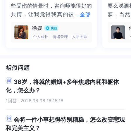
个梦境复盘了你的过往。一切都可以从头再来，因
的过往。一切都可以从头再来，因为人生的主动权
不是表面的交流和利用。这种需求是完全正常的，
利用。这种需求是完全正常的，是人类的基本需求
看，你好像更爱的是你自己，但其实你也是缺乏爱
爱的是你自己，但其实你也是缺乏爱自己的能力
些受伤的情景时，咨询师能很好的
些受伤的情景时，咨询师能很好的
要么涕泗
要么涕泗
让你体验到持久和深度的人际连接。心理咨询的效
验到持久和深度的人际连接。心理咨询的效果是需
为人生的主动权一直都在你手中，无论何时你都是
一直都在你手中，无论何时你都是有选择的。🤝
是人类的基本需求之一。为了满足这些需求，或许
之一。为了满足这些需求，或许我们可以尝试以下
自己的能力的。你会选择一个多角关系，可能是因
的。你会选择一个多角关系，可能是因为你之前在
共情，让我觉得我真的被
共情，让我觉得我真的被抱住了。
寐，当然
寐，当然
...
全部
果是需要一段时间才能看到显著的改变，这需要耐
要一段时间才能看到显著的改变，这需要耐心和坚
有选择的。🤝《世界尽头的咖啡馆》《臣服实验》
《世界尽头的咖啡馆》《臣服实验》推荐与你，愿
我们可以尝试以下方法。首先，尝试自我探索，每
方法。首先，尝试自我探索，每天花15分钟左右写
为你之前在和父母相处的过程中，也是处于在三角
和父母相处的过程中，也是处于在三角关系中失败
抱住了。咨询完我会感觉，内心有
咨询完我会感觉，内心有一部分未
二十多年
的抑塞之
心和坚持。通过在咨询中坦诚面对自己的脆弱和不
持。通过在咨询中坦诚面对自己的脆弱和不安，变
推荐与你，愿你走出困境与迷茫，活出精彩新篇
你走出困境与迷茫，活出精彩新篇章。希望以上对
天花15分钟左右写日记，把内心的想法、感受、回
日记，把内心的想法、感受、回忆都写下来。这有
关系中失败者的位置，你通过这样的方式去重复体
者的位置，你通过这样的方式去重复体验过往的创
徐媛
安，变得更加从容和坚定。祝好！
得更加从容和坚定。祝好！
一部分未处理的情绪被注意到了，
处理的情绪被注意到了，而且当咨
来，觉得
不必再踽
章。希望以上对你有所帮助，世界和我爱着你。如
你有所帮助，世界和我爱着你。如想继续交流，可
忆都写下来。这有助于你梳理自己的情绪，更清楚
助于你梳理自己的情绪，更清楚地看到自己的需
验过往的创伤。你好像为他付出了全部，毫无保留
伤。你好像为他付出了全部，毫无保留的，彻底
个人成长
情绪管理
人际关系
想继续交流，可关注我的个人主页，“心探服务”
关注我的个人主页，“心探服务”
而且当咨询师准确说出我当时的情
询师准确说出我当时的情绪，我感
再困于桎
梏，更不
地看到自己的需求。例如，你可以记录下对过去那
求。例如，你可以记录下对过去那段关系中不同事
的，彻底的，但是你只能占有他部分的时间，占有
的，但是你只能占有他部分的时间，占有碎片的
段关系中不同事件的真实感受，从而更深入地理解
件的真实感受，从而更深入地理解自己为什么会有
绪，我感觉当时那个弱小的小女孩
觉当时那个弱小的小女孩被看到
积，靡有
孑遗。“
碎片的他，你们只能在酒店的空间或时间里互为工
他，你们只能在酒店的空间或时间里互为工具人。
自己为什么会有那些情绪反应。回顾日记时，你能
那些情绪反应。回顾日记时，你能发现自己情绪的
被看到了，做完咨询，确实内心感
了，做完咨询，确实内心感觉轻快
云起时”
时”，此
具人。在现实生活中，他有自己的女朋友，有自己
在现实生活中，他有自己的女朋友，有自己的生
发现自己情绪的模式，像是在哪些情况下容易感到
模式，像是在哪些情况下容易感到失落或者愤怒，
的生活，而你也知道你的一切情感都是虚拟的，有
活，而你也知道你的一切情感都是虚拟的，有价
觉轻快了很多，感觉轻松了。很感
了很多，感觉轻松了。很感谢咨询
前行。
行。
失落或者愤怒，这是理解自己内心需求的重要线
这是理解自己内心需求的重要线索。其次，尝试进
价的，你们好像无法走在一起，这里好像有一种难
的，你们好像无法走在一起，这里好像有一种难以
谢咨询师姐姐！
师姐姐！
索。其次，尝试进行自我肯定练习，可以每天对着
行自我肯定练习，可以每天对着镜子告诉自己一些
以言说，爱而不得的悲伤。我想，你可以选择进入
言说，爱而不得的悲伤。我想，你可以选择进入到
36岁，将就的婚姻+多年焦虑内耗和躯体
镜子告诉自己一些积极的话语，比如“我是值得被爱
积极的话语，比如“我是值得被爱和尊重的”“我的感
到现实生活中，去和生活中具体的人，实际的人去
现实生活中，去和生活中具体的人，实际的人去发
化，怎么办？
和尊重的”“我的感受很重要”。这种自我肯定能提升
受很重要”。这种自我肯定能提升自我价值感，减少
发生情感链接，看到自己内心的恐惧。选择一段长
生情感链接，看到自己内心的恐惧。选择一段长期
1回答 · 2026.08.06 16:15:16
自我价值感，减少因过去不平等关系带来的负面影
因过去不平等关系带来的负面影响。也可以把这些
期稳定的关系去发展，耐受情感中会出现的种种不
稳定的关系去发展，耐受情感中会出现的种种不可
响。也可以把这些肯定的话语写在便利贴上，贴在
肯定的话语写在便利贴上，贴在经常能看到的地
可控因素，也许可以对你的成长有更多的帮助。可
控因素，也许可以对你的成长有更多的帮助。可以
经常能看到的地方，时刻提醒自己。最后，试着修
方，时刻提醒自己。最后，试着修复或重新定义旧
以选择一个可靠的心理咨询师，开展一个长程咨
选择一个可靠的心理咨询师，开展一个长程咨询。
会将一件小事想得特别糟糕，怎么改变悲观
复或重新定义旧关系，如果可能的话，和那个你提
关系，如果可能的话，和那个你提到的人进行一次
询。也许你当前还是缺乏足够的心理能量的，就按
也许你当前还是缺乏足够的心理能量的，就按照自
和完美主义？