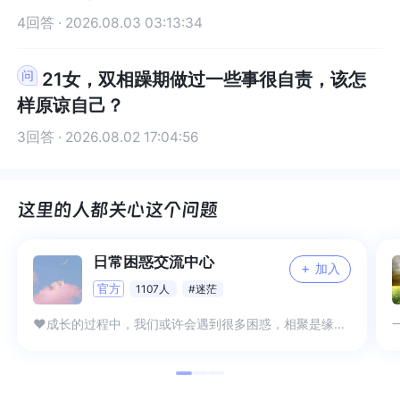
到的人进行一次坦诚的对话。告诉他（她）你的真
坦诚的对话。告诉他（她）你的真实感受，包括你
照自己的节奏，慢慢来吧！过程中不断地觉察自
己的节奏，慢慢来吧！过程中不断地觉察自己，支
4回答 · 2026.08.03 03:13:34
实感受，包括你在梦中的痛苦、对不平等关系的不
在梦中的痛苦、对不平等关系的不满。也许通过沟
己，支持自己，理解自己就好。祝福你!
持自己，理解自己就好。祝福你!
满。也许通过沟通，你们能重新定义这段关系，使
通，你们能重新定义这段关系，使其变得更加平等
其变得更加平等和健康。如果觉得无法修复，那么
和健康。如果觉得无法修复，那么正式地在心里告
21女，双相躁期做过一些事很自责，该怎
正式地在心里告别这段关系，把它当作人生中的一
别这段关系，把它当作人生中的一段经历，然后放
样原谅自己？
段经历，然后放下对他的期待，把精力投入到新的
下对他的期待，把精力投入到新的人际关系中。或
3回答 · 2026.08.02 17:04:56
人际关系中。或者尝试去建立深度连接的新关系，
者尝试去建立深度连接的新关系，在现有的社交关
在现有的社交关系中寻找有潜力发展深度关系的
系中寻找有潜力发展深度关系的人。比如那些在你
人。比如那些在你分享情绪时能够给予积极回应、
分享情绪时能够给予积极回应、表现出关心和理解
表现出关心和理解的朋友。慢慢加深和他们的交
的朋友。慢慢加深和他们的交往，从偶尔分享生活
往，从偶尔分享生活小事到逐渐分享内心深处的想
小事到逐渐分享内心深处的想法和感受，一步一步
法和感受，一步一步建立起深度连接的关系。当
建立起深度连接的关系。当然，如果这些情况仍然
日常困惑交流中心
+
加入
然，如果这些情况仍然让你感到困扰，难过，也可
让你感到困扰，难过，也可以选择寻求心理倾听师
官方
1107人
#迷茫
以选择寻求心理倾听师或者心理咨询师的帮助，找
或者心理咨询师的帮助，找一位更专业、更适合你
❤成长的过程中，我们或许会遇到很多困惑，相聚是缘，愿在这里我们可以温暖，一起成长
一位更专业、更适合你的倾听师或者咨询师。在倾
的倾听师或者咨询师。在倾诉或者咨询过程中，更
诉或者咨询过程中，更深入地探讨你的童年经历、
深入地探讨你的童年经历、家庭关系等可能影响你
家庭关系等可能影响你现在人际关系模式的因素，
现在人际关系模式的因素，以便从根源上解决问
以便从根源上解决问题。请记住，你的感受是重要
题。请记住，你的感受是重要的，你的需求是合理