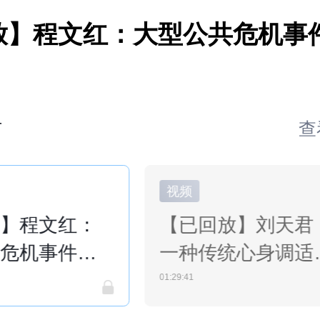
放】程文红：大型公共危机事
时
查
视频
放】程文红：
【已回放】刘天君
共危机事件儿
一种传统心身调适
特点
术的自我操作
01:29:41