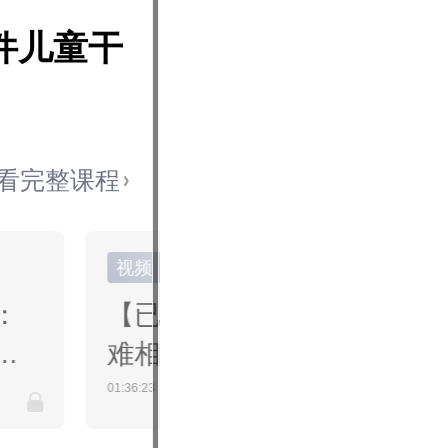
件儿童干
看完整课程
视频
：
【已回放】马弘：灾
技
难相关政策的作用与
局限
01:36:23