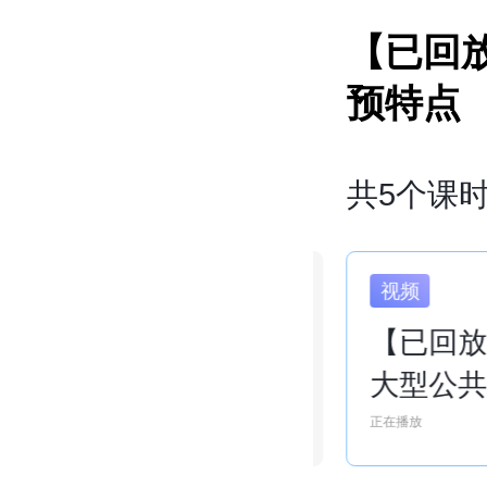
【已回
预特点
共5个课
视频
视频
【已回放】王建平：
【已回
理解与应对丧亲
大型公
童干预
01:43:08
正在播放