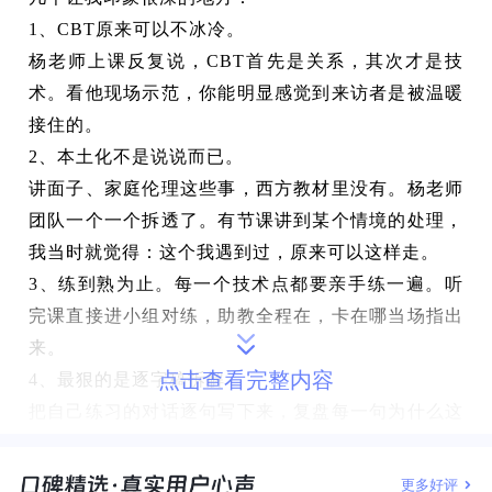
1、CBT原来可以不冰冷。
杨老师上课反复说，CBT首先是关系，其次才是技
术。看他现场示范，你能明显感觉到来访者是被温暖
接住的。
2、本土化不是说说而已。
讲面子、家庭伦理这些事，西方教材里没有。杨老师
团队一个一个拆透了。有节课讲到某个情境的处理，
我当时就觉得：这个我遇到过，原来可以这样走。
3、练到熟为止。
每一个技术点都要亲手练一遍。听
完课直接进小组对练，助教全程在，卡在哪当场指出
来。
点击查看完整内容
4、最狠的是逐字稿拆解
把自己练习的对话逐句写下来，复盘每一句为什么这
么回。过程很折磨，但结束后你会明显感觉到自己不
一样了。
结课的时候杨老师说：“我是一面镜子，助
更多好评