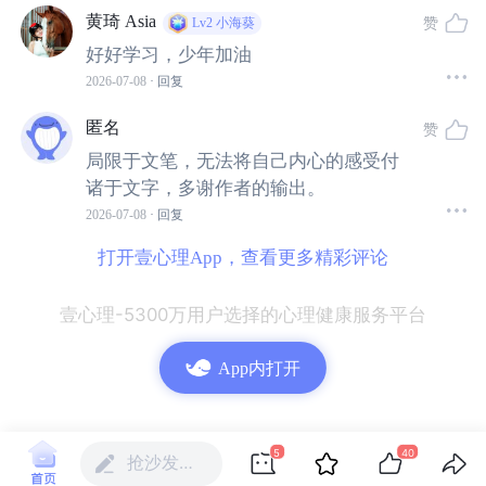
黄琦 Asia
赞
Lv2
小海葵
好好学习，少年加油
2026-07-08
· 回复
匿名
赞
本课程由杨发辉博士亲自设计与打磨，并率领其亲
局限于文笔，无法将自己内心的感受付
自组建的专家团队授课。
诸于文字，多谢作者的输出。
团队成员均深耕CBT领域多年，在杨老师的引领下
2026-07-08
· 回复
秉持高
度统
一的教学理念：
信奉
“练会才是学会”
。
打开壹心理App，查看更多精彩评论
通过高密度的现场示范与逐字稿打磨，我们将
助你
把书本上的静态知识，重塑为临床现场身体
本
能的
壹心理-5300万用户选择的心理健康服务平台
反应
。
App内打开
5
40
抢沙发…