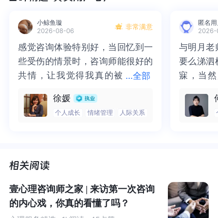
教和同学也是镜子。在镜中，我们找回自己，成为自
己。”
小鲸鱼璇
匿名用
非常满意
2026-08-06
2026-
如果你也卡在“理论都懂，上手就卡”的阶段，这门课
感觉咨询体验特别好，当回忆到一
感觉咨询体验特别好，当回忆到一
与明月老
与明月老
值得认真看看。
些受伤的情景时，咨询师能很好的
些受伤的情景时，咨询师能很好的
要么涕泗
要么涕泗
共情，让我觉得我真的被
共情，让我觉得我真的被抱住了。
寐，当然
寐，当然
...
全部
抱住了。咨询完我会感觉，内心有
咨询完我会感觉，内心有一部分未
二十多年
的抑塞之
徐媛
一部分未处理的情绪被注意到了，
处理的情绪被注意到了，而且当咨
来，觉得
不必再踽
个人成长
情绪管理
人际关系
而且当咨询师准确说出我当时的情
询师准确说出我当时的情绪，我感
再困于桎
梏，更不
绪，我感觉当时那个弱小的小女孩
觉当时那个弱小的小女孩被看到
积，靡有
孑遗。“
被看到了，做完咨询，确实内心感
了，做完咨询，确实内心感觉轻快
云起时”
时”，此
觉轻快了很多，感觉轻松了。很感
了很多，感觉轻松了。很感谢咨询
前行。
行。
谢咨询师姐姐！
师姐姐！
壹心理咨询师之家 | 来访第一次咨询
300多位往期学员，在杨发辉博士团队的带领下，
的内心戏，你真的看懂了吗？
用同一套训练体系完成了从“听懂”到“练会”的跨