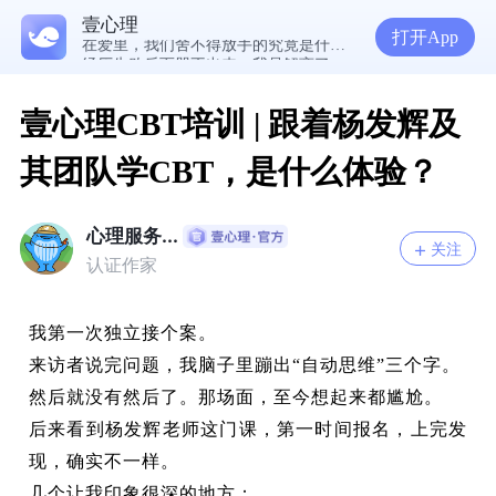
5300万人在这里获得专业心理帮助
壹心理
在爱里，我们舍不得放手的究竟是什么？ | 咨询师回答精选
打开App
经历失败反而哭不出来，我是解离了吗？
想分清客套和真心，先思考对方的身份动机
壹心理CBT培训 | 跟着杨发辉及
其团队学CBT，是什么体验？
心理服务...
关注
认证作家
我第一次独立接个案。
来访者说完问题，我脑子里蹦出“自动思维”三个字。
然后就没有然后了。那场面，至今想起来都尴尬。
后来看到杨发辉老师这门课，第一时间报名，上完发
现，确实不一样。
几个让我印象很深的地方：