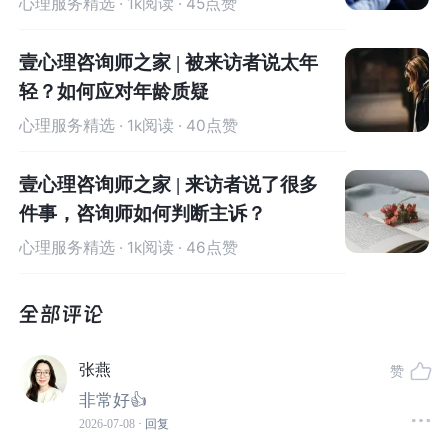
越。
心理服务精选
· 1k阅读 · 45点赞
他们说，这门课最不一样的地方是：
“
学了那么多C
BT，第一次感觉自己真的会了。”
壹心理咨询师之家 | 被来访者说太年
如今这门由杨发辉博士领衔的CBT长程系统培训，
轻？如何应对年龄质疑
已经稳定招生到第4期。
心理服务精选
· 1k阅读 · 40点赞
如果你也正在寻找那个能帮你"跨过去"的训练，下
面
这些内容值得你花5分钟读完。
壹心理咨询师之家 | 来访者说了很多
件事，咨询师如何判断主诉？
心理服务精选
· 1k阅读 · 46点赞
这个课程有何特色？
杨发辉博士
，是
A-CBT（美国认知行为疗法学院）
认证的认知行为治疗培训师
（中国大陆仅3位）。
他深谙西方CBT精髓，并将其与中国临床实况深度
张燕
赞
融合；教学摒弃空泛理论，专攻临床“卡点突破”，
非常好👍
被往期学员誉为
“最懂中国咨
询
师痛点的引路人”
。
2026-07-08
· 回复