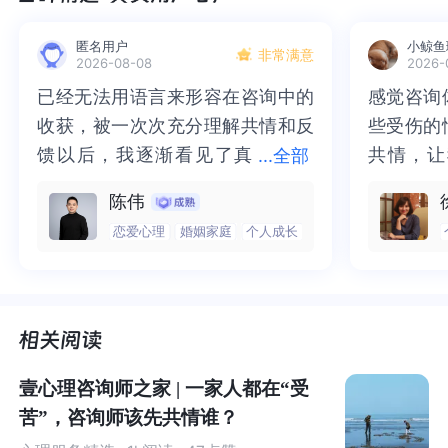
与某些需要长期探索、过程难以量化的疗法不同，CBT
致力于在有限的咨询次数内，解决来访者的核心问题。
匿名用户
小鲸鱼
非常满意
这种“结构化”特性，为新手提供了清晰的路线图。
2026-08-08
2026-
已经无法用语言来形容在咨询中的
已经无法用语言来形容在咨询中的
感觉咨询
感觉咨询
数据支持
：根据美国心理学会（APA）2022年的数据，
收获，被一次次充分理解共情和反
收获，被一次次充分理解共情和反
些受伤的
些受伤的
大多数焦虑症患者在接受
8-20次
规范的CBT咨询后，症
馈以后，我逐渐看见了真
馈以后，我逐渐看见了真实的那
共情，让
共情，让
...
全部
状即可得到显著缓解。
实的那个“自己”，所有的混沌逐渐
个“自己”，所有的混沌逐渐清晰，
抱住了。
咨询完我
陈伟
清晰，也慢慢找回了内在的力量。
也慢慢找回了内在的力量。虽然不
一部分未
处理的情
这意味着来访者能够更高效地获益，而新手咨询师也能
恋爱心理
婚姻家庭
个人成长
虽然不知道还要有多久的路要走，
知道还要有多久的路要走，但我很
而且当咨
询师准确
在相对短的时间内看到工作成果，从而快速建立专业信
但我很明确的有了方向。“好的咨询
明确的有了方向。“好的咨询师，本
绪，我感
觉当时那
心。
师，本身就具有疗愈性”，在陈老师
身就具有疗愈性”，在陈老师这里，
被看到了
了，做完
这里，让我真切的感受到了🙏❤️
让我真切的感受到了🙏❤️
觉轻快了
了很多，
2、适用范围广，实
证基
础坚实
谢咨询师
师姐姐！
CBT拥有大量经过严格科学验证的干预方案，针对多种
壹心理咨询师之家 | 一家人都在“受
常见心理困扰均有明确的疗效证据，包括：
苦”，咨询师该先共情谁？