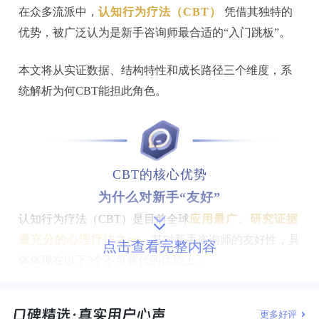
在众多流派中，
认知行为疗法（CBT）
凭借其独特的
优势，被广泛认为是新手咨询师最合适的“入门跳板”。
本文将从实证数据、结构特性和成长路径三个维度，系
统解析为何CBT能担此角色。
CBT的核心优势
为什么对新手“友好”
认知行为疗法（CBT）是目前全球
应用最广、研究证
据
最
充分的
心
理疗法之
一
。
其对新手咨询师的友好性，具
点击查看完整内容
体体现在以下3个
不可替
代的优势上：
1、结构清晰，见效
周
期明确
更多好评