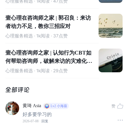
心理服务精选
· 1k阅读 · 47点赞
焦虑症、恐惧症（含社交恐惧）
抑郁症
壹心理在咨询师之家 | 郭召良：来访
者动力不足，教你三招应对
强迫症
心理服务精选
· 1k阅读 · 37点赞
创伤后应激障碍（PTSD）
壹心理咨询师之家 | 认知行为CBT如
何帮助咨询师，破解来访的灾难化思
进食障碍
维
心理服务精选
· 1k阅读 · 29点赞
睡眠障碍
双相情感障碍（辅助治疗）
黄琦 Asia
赞
Lv2
小海葵
物质滥用及成瘾行为
好多要学习的
2026-07-08
· 回复
3. 流程标准，有章可循，学起来更踏实