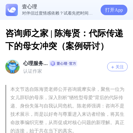
“熬过抑郁、双相、轻生念头后，我觉得人间值得再来一趟”
壹心理
17岁，麻木没感觉原来是认知没调好？求分析和建议。
打开App
对伴侣过度情感依赖？试着先把时间填满
咨询师之家 | 陈海贤：代际传递
下的母女冲突（案例研讨）
心理服务...
关注
认证作家
本文节选自陈海贤老师公开咨询观摩实录，聚焦一位为
女儿辞职的母亲，深入剖析“牺牲型母爱”背后的代际传
递、身份失落与自我认同危机。陈老师强调：咨询不是
技术展示，而是以好奇与尊重进入来访者经验，将其生
命故事编织完整，从而促成对核心问题的新理解。真正
的连接，始于共在当下的真实。