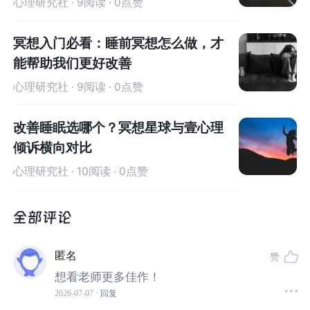
心理研究社
· 9阅读 · 0点赞
真的没有期待回报吗？
陈海贤老师回应：
冥想入门必看：睡前冥想怎么做，才
能帮助我们更好改善
这种爱，看起来是付出，但它也裹挟着期待。在这位
心理研究社
· 9阅读 · 0点赞
来访者身上，我们看到的是：她对孩子倾尽了所有的
牺牲，可是在孩子的感受里，那些“为你好”，可能正
改善睡眠选哪个？冥想星球与壹心理
是伤害的来源。
倾诉横向对比
而且这种牺牲，还往往不是孤立的，是一种“代际传
心理研究社
· 10阅读 · 0点赞
递”。她的妈妈，也曾为她做过类似的牺牲。她看到
了母亲的痛苦，于是变成了：
一边要为母亲的痛苦而
痛苦，一边又记挂着母亲，放不下母亲。现在，她又
把这样的模式复制在自己和女儿身上。
匿名
赞
如果一定要说，这就是一种“信念”。是一种根深蒂固
想看老师更多佳作！
的观念：在这个时候，我应该为孩子做牺牲，因为我
2026-07-07
· 回复
妈妈也为我这样做。