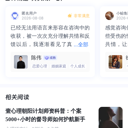
从这个看似简单的问题出发，我们一步步进入了她生
匿名用户
小鲸鱼
非常满意
2026-08-08
2026-
命中更深的层次——牺牲、失落、身份认同、情感投
已经无法用语言来形容在咨询中的
已经无法用语言来形容在咨询中的
感觉咨询
感觉咨询
射。
收获，被一次次充分理解共情和反
收获，被一次次充分理解共情和反
些受伤的
些受伤的
这场对话，不只是一个母亲与咨询师之间的交流，更
馈以后，我逐渐看见了真
馈以后，我逐渐看见了真实的那
共情，让
共情，让
...
全部
是一个
代际传承、个人成长与心理觉醒
的深刻缩影。
实的那个“自己”，所有的混沌逐渐
个“自己”，所有的混沌逐渐清晰，
抱住了。
咨询完我
陈伟
清晰，也慢慢找回了内在的力量。
也慢慢找回了内在的力量。虽然不
一部分未
处理的情
本文节选自陈海贤老师“心理咨询现场观摩”现场答
恋爱心理
婚姻家庭
个人成长
虽然不知道还要有多久的路要走，
知道还要有多久的路要走，但我很
而且当咨
询师准确
疑，展现了心理咨询背后的深刻洞察，也希望给予每
但我很明确的有了方向。“好的咨询
明确的有了方向。“好的咨询师，本
绪，我感
觉当时那
一位在亲子关系中挣扎的父母一点支持与启发。
师，本身就具有疗愈性”，在陈老师
身就具有疗愈性”，在陈老师这里，
被看到了
了，做完
这里，让我真切的感受到了🙏❤️
让我真切的感受到了🙏❤️
觉轻快了
了很多，
谢咨询师
师姐姐！
壹心理朝阳计划师资科普：个案
问题一
5000+小时的督导师如何护航新手
母亲这样的爱