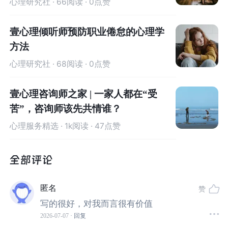
心理研究社
· 66阅读 · 0点赞
在我们的家庭治疗中，我们咨询师要处理核心家庭内部的
事情，了解核心家庭成员对来访者的个性（敏感、缺乏安
壹心理倾听师预防职业倦怠的心理学
全感）、处理外界信息的方式等方面的影响。
方法
作为心理咨询师，除了要处理核心家庭内部的事情，还要
心理研究社
· 68阅读 · 0点赞
处理比较
多的是他们在社会大系统里边的事情。
一方面可以
给予
情感支持
（emotional support）。
比如：
壹心理咨询师之家 | 一家人都在“受
挖掘他们的优势资源，肯定他们在社会大系统里边做出的
苦”，咨询师该先共情谁？
奋斗努力和适应。
心理服务精选
· 1k阅读 · 47点赞
另一方面
给予
工具性的知识
（Instrumental knowledge），
是针对于残疾人怎么样在社会上生存的问题，指导他们一
些比较实际的、有直接帮助的支持。
比如针对本案中患有听觉障碍的来访：
匿名
赞
1、可以鼓励ta学手语，然后鼓励ta直接提前告诉别人“我
写的很好，对我而言很有价值
耳朵不太好，请用纸笔或手语交流”，
提高ta与别人的沟通
2026-07-07
· 回复