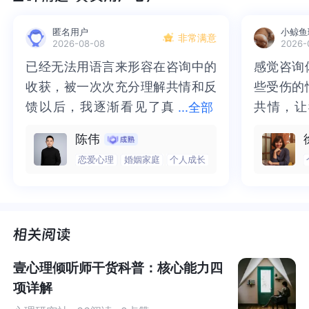
何更好地做针对性心理治疗？
首先要了解残障群体生理方面对心理方面的影响，以及残
匿名用户
小鲸鱼
非常满意
障群体心理的独特性。
2026-08-08
2026-
比如像本个案中这类患有听力缺陷的群体，他们有一个很
已经无法用语言来形容在咨询中的
已经无法用语言来形容在咨询中的
感觉咨询
感觉咨询
突出的防御机制——过度代偿。
收获，被一次次充分理解共情和反
收获，被一次次充分理解共情和反
些受伤的
些受伤的
虽然他们的听觉区域发展受阻，但他们会发展其它感官，
馈以后，我逐渐看见了真
馈以后，我逐渐看见了真实的那
共情，让
共情，让
...
全部
发展想象力等。他们会拼命的做一些不需要听力功能的事
实的那个“自己”，所有的混沌逐渐
个“自己”，所有的混沌逐渐清晰，
抱住了。
咨询完我
陈伟
情，去努力，
去弥补
。
清晰，也慢慢找回了内在的力量。
也慢慢找回了内在的力量。虽然不
一部分未
处理的情
恋爱心理
婚姻家庭
个人成长
咨询师要站在来访者是残疾人的角度，去理解他，去感受
虽然不知道还要有多久的路要走，
知道还要有多久的路要走，但我很
而且当咨
询师准确
他遇到的麻烦、不方便。
但我很明确的有了方向。“好的咨询
明确的有了方向。“好的咨询师，本
绪，我感
觉当时那
针对来访家族成员也出现的一些异常心理行为，咨询师要
师，本身就具有疗愈性”，在陈老师
身就具有疗愈性”，在陈老师这里，
被看到了
了，做完
了解来访者的家族成长背景，讨论来访者代际传承方面的
这里，让我真切的感受到了🙏❤️
让我真切的感受到了🙏❤️
觉轻快了
了很多，
问题
。
谢咨询师
师姐姐！
一方面要考虑社会文化心理的背景，
另外一方面是要考虑
壹心理倾听师干货科普：核心能力四
生物医学方面家族遗传史。
项详解