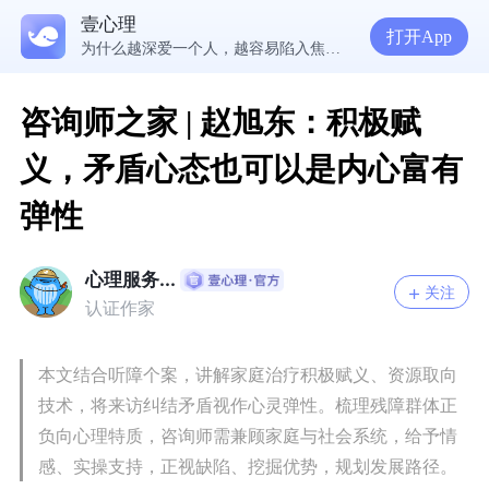
壹心理
5300万人在这里获得专业心理帮助
打开App
为什么越深爱一个人，越容易陷入焦虑痛苦？| 咨询师回答精选
准高三，女，学习焦虑，感觉好抑郁，很空虚，怎么办？
渴望爱却总是受伤，学会把爱意还给自己
咨询师之家 | 赵旭东：积极赋
义，矛盾心态也可以是内心富有
弹性
心理服务...
关注
认证作家
本文结合听障个案，讲解家庭治疗积极赋义、资源取向
技术，将来访纠结矛盾视作心灵弹性。梳理残障群体正
负向心理特质，咨询师需兼顾家庭与社会系统，给予情
感、实操支持，正视缺陷、挖掘优势，规划发展路径。