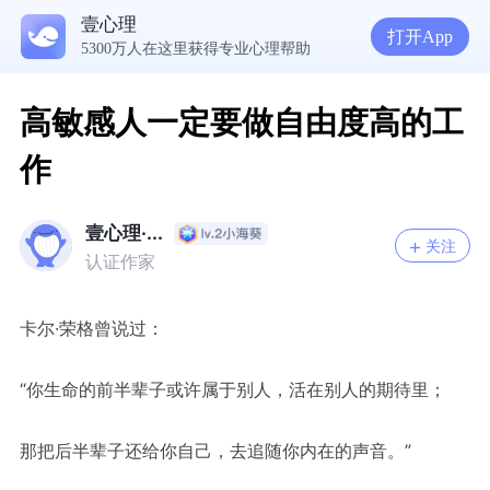
壹心理
打开App
5300万人在这里获得专业心理帮助
在爱里，我们舍不得放手的究竟是什么？ | 咨询师回答精选
经历失败反而哭不出来，我是解离了吗？
想分清客套和真心，先思考对方的身份动机
高敏感人一定要做自由度高的工
作
壹心理·...
关注
认证作家
卡尔·荣格曾说过：
“
你生命的前半辈子或许属于别人，活在别人的期待里；
那
把后半辈子还给你自己，去追随你内
在的声音。
”