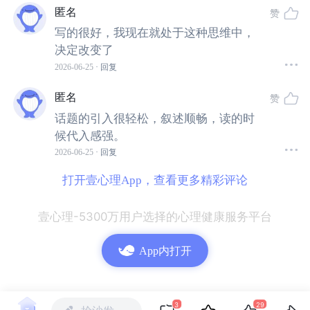
匿名
赞
写的很好，我现在就处于这种思维中，
那一刻我才明白：我的敏感，好像安放错了地方，我应该
决定改变了
找到一份与自己的特质相适配的职业。
2026-06-25
· 回复
匿名
赞
话题的引入很轻松，叙述顺畅，读的时
候代入感强。
2026-06-25
· 回复
打开壹心理App，查看更多精彩评论
壹心理-5300万用户选择的心理健康服务平台
App内打开
在这段时间里，我开始探索高敏人适合的职业，对“
心理倾
听师
”这个职业产生了浓厚的兴趣。
3
29