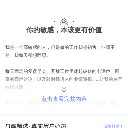
你的敏感，本该更有价值
我是一个高敏感的人，但是做的工作却是销售，业绩不
差，却每天都想辞职。
每天固定的复盘早会、开放工位里此起彼伏的电话声、同
事的高声讨论、以及随时插进来的业绩通报……让我的感官
持续
过载。
点击查看完整内容
为了业绩，我还不得不逼自己主动沟通、热络寒暄、用套
路逼单，甚至应酬。
更多好评
这让我的内心生出强烈的违和感，在道德感和业绩目标之