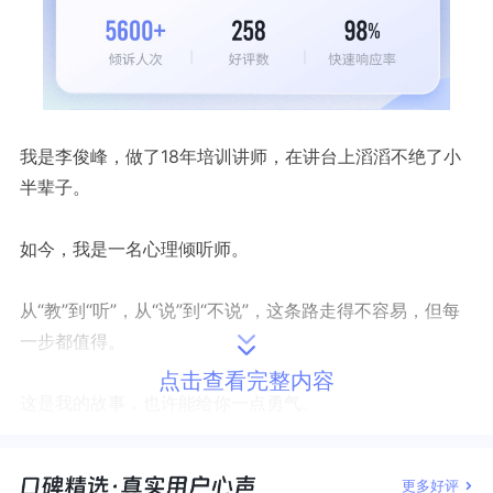
我是李俊峰，做了18年培训讲师，在讲台上滔滔不绝了小
半辈子。
如今，我是一名心理倾听师。
从“教”到“听”，从“说”到“不说”，这条路走得不容易，但每
一步都值得。
点击查看完整内容
这是我的故事，也许能给你一点勇气。
更多好评