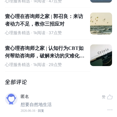
心理服务精选
· 1k阅读 · 47点赞
我们的父母或我们父母的父母，都为能在战乱和饥荒
中幸存而挣扎。
壹心理在咨询师之家 | 郭召良：来访
者动力不足，教你三招应对
有多少中国父母会用研究范本中那么温情的眼睛去注
心理服务精选
· 1k阅读 · 37点赞
视孩子，我们在生活和临床中看到了那么多父母惶恐
于儿女的指责和自己的无能。
壹心理咨询师之家 | 认知行为CBT如
何帮助咨询师，破解来访的灾难化思
如果抛开我们的生活背景去一味指责这些可怜的父
维
母，这对他们是不公平的。
心理服务精选
· 1k阅读 · 29点赞
不论怎样，父母都至关重要。
但如果需要，到离我们父母很远的地方，离开我们当
下既远且近的时空，去做一次情感的长途旅行，也许
匿名
赞
是我们疗愈的开始。
想要自然地生活
2026-06-16
· 回复