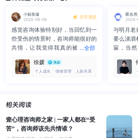
2011年冬，我在纽约接受精神分析训练，同时也在为
小鲸鱼璇
匿名用
中美精神分析培训项目寻找教员。
非常满意
2026-08-06
2026-
感觉咨询体验特别好，当回忆到一
感觉咨询体验特别好，当回忆到一
与明月老
与明月老
一天，艾琳·理查兹（Arlene Richard）博士向我推荐
些受伤的情景时，咨询师能很好的
些受伤的情景时，咨询师能很好的
要么涕泗
要么涕泗
了内森·塞恩伯格（Nathan Szajnberg）博士。
共情，让我觉得我真的被
共情，让我觉得我真的被抱住了。
寐，当然
寐，当然
...
全部
抱住了。咨询完我会感觉，内心有
咨询完我会感觉，内心有一部分未
二十多年
的抑塞之
我上了他的个人网站，第一时间就被他参与的一项跨
徐媛
一部分未处理的情绪被注意到了，
处理的情绪被注意到了，而且当咨
来，觉得
不必再踽
越三十年的研究吸引了，当时内心为有人一项研究坚
个人成长
情绪管理
人际关系
而且当咨询师准确说出我当时的情
询师准确说出我当时的情绪，我感
再困于桎
梏，更不
持三十年而感到震撼，以及一定要为中美班请到这位
绪，我感觉当时那个弱小的小女孩
觉当时那个弱小的小女孩被看到
积，靡有
孑遗。“
老师的决心。
被看到了，做完咨询，确实内心感
了，做完咨询，确实内心感觉轻快
云起时”
时”，此
觉轻快了很多，感觉轻松了。很感
了很多，感觉轻松了。很感谢咨询
前行。
行。
然而，当我深入进这个研究里（情感依附）去时，心
谢咨询师姐姐！
师姐姐！
理却是不平静的，
我们这一代父母可能是中国第一代
壹心理咨询师之家 | 一家人都在“受
在温饱状态下觉得父母难做的父母
。
苦”，咨询师该先共情谁？