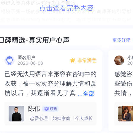
步进入更具体的认知行为工作阶段。
点击查看完整内容
相较于第一场的探索与接触，本次访谈中咨询师开始引导默
默更清晰地识别自身的情绪状态，尝试厘清现实压力背后的
认知成分，并鼓励她从回避进入正视。
这场咨询整体节奏更为内化，既延续了信任建立，也开始显
更多好评
现CBT的结构化框架。
本文出自第二场咨询结束后的案例分析与答疑精华，由杨发
匿名用户
小
非常满意
辉和季靖两位老师共同探讨。
2026-08-08
20
已经无法用语言来形容在咨询中的
已经无法用语言来形容在咨询中的
感觉咨
感觉咨
收获，被一次次充分理解共情和反
收获，被一次次充分理解共情和反
些受伤
些受伤
馈以后，我逐渐看见了真
馈以后，我逐渐看见了真实的那
共情
共情，
...
全部
实的那个“自己”，所有的混沌逐渐
个“自己”，所有的混沌逐渐清晰，
抱住了
咨询完
陈伟
清晰，也慢慢找回了内在的力量。
也慢慢找回了内在的力量。虽然不
一部分
处理的
恋爱心理
婚姻家庭
个人成长
虽然不知道还要有多久的路要走，
知道还要有多久的路要走，但我很
而且当
询师准
但我很明确的有了方向。“好的咨询
明确的有了方向。“好的咨询师，本
绪，我
觉当