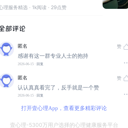
来访者在做家庭作业时，比如他收到一个打乱原本计划的工
维
心理服务精选
· 1k阅读 · 29点赞
作冲突微信，他会立刻去调整安排，直接进入“处理问题”的
状态，完全跳过了情绪体验的环节。
在精神分析视角下，这种情况可能被视为“理智化的阻抗”。
那请问老师，从认知行为疗法（CBT）的角度，我们该如
何理解与介入这部分？
匿名
赞
感谢有这一群专业人士的抱持
季靖老师回应：
2026-06-15
· 回复
这个提问非常棒，是一个很漂亮的觉察！
匿名
赞
（1）CBT中的认知三角体现
认认真真看完了，反手就是一个赞
在CBT里边，其实我们也可以看到这个现象。我们讲认知三
2026-06-15
· 回复
角时，有时会观察到来访者的问题恰恰是由于非适应性的认
知与非适应性的行为维持和加重了问题。
打开壹心理App，查看更多精彩评论
（2）快速处理的自动化模式本身可能是问题
他这种立即马上快速去处理问题的方式，其实跳过了对情绪
壹心理-5300万用户选择的心理健康服务平台