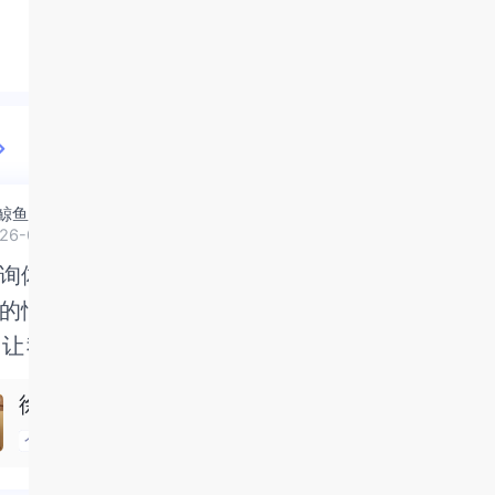
鲸鱼璇
匿名用户
非常满意
26-08-06
2026-08-08
询体验特别好，当回忆到一
询体验特别好，当回忆到一
不拿别人的喜
不拿别人的喜
的情景时，咨询师能很好的
的情景时，咨询师能很好的
没有你我可怎
没有你我可怎
，让我觉得我真的被
让我觉得我真的被抱住了。
谢老师，每次
谢老师，每次
...
全部
。咨询完我会感觉，内心有
我会感觉，内心有一部分未
都没那么抑郁
抑郁了～好像
徐媛
刘杰
未处理的情绪被注意到了，
情绪被注意到了，而且当咨
恶轻松了很多
很多
个人成长
情绪管理
人际关系
个人成
咨询师准确说出我当时的情
确说出我当时的情绪，我感
感觉当时那个弱小的小女孩
时那个弱小的小女孩被看到