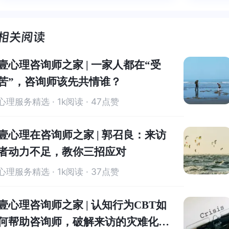
师，本身就具有疗愈性”，在陈老师
身就具有疗愈性”，在陈老师这里，
被看到
了，做
这里，让我真切的感受到了🙏❤️
让我真切的感受到了🙏❤️
觉轻快
了很多
谢咨询
师姐姐
壹心理咨询师之家 | 一家人都在“受
苦”，咨询师该先共情谁？
心理服务精选
· 1k阅读 · 47点赞
壹心理在咨询师之家 | 郭召良：来访
者动力不足，教你三招应对
心理服务精选
· 1k阅读 · 37点赞
壹心理咨询师之家 | 认知行为CBT如
问题一
何帮助咨询师，破解来访的灾难化思