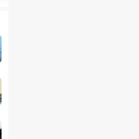
了，做完咨询，确实内心感
完咨询，确实内心感觉轻快
了很多，感觉轻松了。很感
，感觉轻松了。很感谢咨询
师姐姐！
！