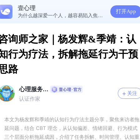
壹心理
5300万人在这里获得专业心理帮助
打开App
为什么越深爱一个人，越容易陷入焦虑痛苦？| 咨询师回答精选
准高三，女，学习焦虑，感觉好抑郁，很空虚，怎么办？
渴望爱却总是受伤，学会把爱意还给自己
咨询师之家｜杨发辉&季靖：认
知行为疗法，拆解拖延行为干预
思路
心理服务...
关注
认证作家
本文为杨发辉和季靖的认知行为疗法主题分享，聚焦来访者拖
延问题，结合 CBT 理念，从认知偏差、情绪回避、行为模式
三个层面分析拖延成因，介绍了任务拆解、时间管理、认知重