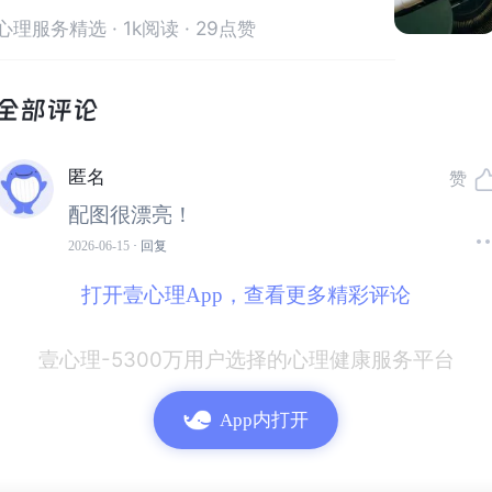
维
心理服务精选
· 1k阅读 · 29点赞
1.2 沙盘的魅力在哪里？
大家可能会好奇：为什么儿童咨询这么强调沙盘？
很多人觉得沙盘的魅力在于——孩子都喜欢玩，好接受；
匿名
赞
或者在于——沙盘是一种情绪宣泄和自我觉察的方式。
配图很漂亮！
没错，但我要提醒大家，
玩沙子≠自愈
。
2026-06-15
· 回复
我们小时候哪有什么心理咨询？想吃冰棍就去讲故事蹭一
根，翻大墙、跳皮筋、抠泥巴……那时候没有“感统失
打开壹心理App，查看更多精彩评论
调”，更没有“沙盘游戏”，但我们一样长大了。
为什么？因为我们有玩。
充分的玩，本身就是最好的疗
壹心理-5300万用户选择的心理健康服务平台
愈。
但是，现在的孩子不一样了。他们见得多，想的问题也更
App内打开
复杂。光靠“玩”是不够的。
所以我更认同卡尔夫早期的观点：
沙盘如果脱离了咨询师