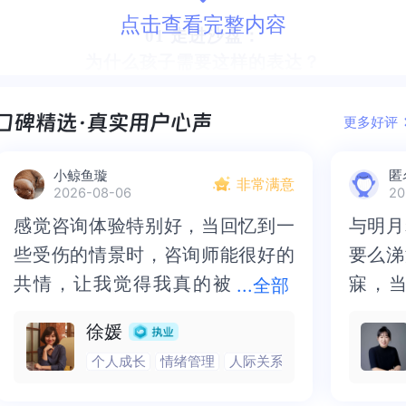
点击查看完整内容
01
走进沙盘：
为什么孩子需要这样的表达？
1.1 好的咨询，从“懂”开始
大家好，我是拉比。今天想和大家聊聊一个我常常被问到
更多好评
的问题：什么是好的心理咨询？
很多人会说真诚、陪伴、接纳。是的，这些都重要。但如
小鲸鱼璇
匿
非常满意
2026-08-06
20
果没有一个前提——“懂”，那真诚就可能变成傻傻的真
诚，接纳也会变成表演。
感觉咨询体验特别好，当回忆到一
感觉咨询体验特别好，当回忆到一
与明月
与明月
所以我常说：
好的咨询第一步，就是要懂。
些受伤的情景时，咨询师能很好的
些受伤的情景时，咨询师能很好的
要么涕
要么涕
你懂得孩子的心理逻辑，懂得他所处的发展阶段，懂得背
共情，让我觉得我真的被
共情，让我觉得我真的被抱住了。
寐，
寐，当
...
全部
后的心理动力。
抱住了。咨询完我会感觉，内心有
咨询完我会感觉，内心有一部分未
二十多
的抑塞
对儿童青少年的咨询师来说，发展心理学是必须的。孩子
徐媛
一部分未处理的情绪被注意到了，
处理的情绪被注意到了，而且当咨
来，觉
不必再
不同阶段的心理逻辑完全不同，如果我们看不懂，就没办
个人成长
情绪管理
人际关系
而且当咨询师准确说出我当时的情
询师准确说出我当时的情绪，我感
再困于
梏，更
法建立真正的关系。
绪，我感觉当时那个弱小的小女孩
觉当时那个弱小的小女孩被看到
积，靡
孑遗
而关系是什么？关系就是你得先让孩子喜欢你。孩子不喜