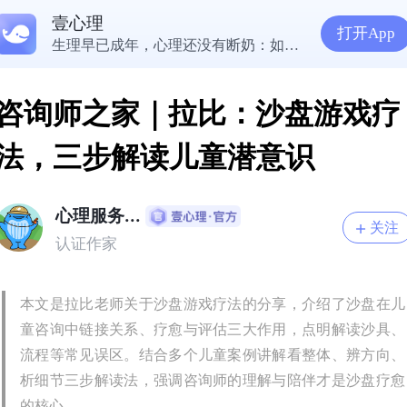
壹心理
5300万人在这里获得专业心理帮助
打开App
生理早已成年，心理还没有断奶：如何完成和母亲的“心理解绑”？
NPD前任伤我很深，如何彻底走出创伤？
一被忽视就焦虑？用自我对话给自己安全感
咨询师之家｜拉比：沙盘游戏疗
法，三步解读儿童潜意识
心理服务...
关注
认证作家
本文是拉比老师关于沙盘游戏疗法的分享，介绍了沙盘在儿
童咨询中链接关系、疗愈与评估三大作用，点明解读沙具、
流程等常见误区。结合多个儿童案例讲解看整体、辨方向、
析细节三步解读法，强调咨询师的理解与陪伴才是沙盘疗愈
的核心。