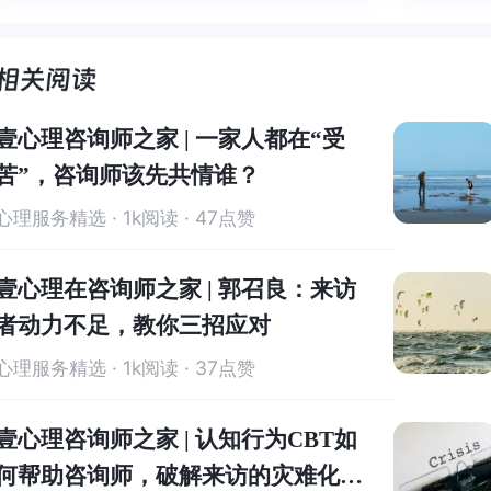
被看到了，做完咨询，确实内心感
了，做完咨询，确实内心感觉轻快
云起时
时”，
欢你，关系就建立不起来；关系没建立起来，就谈不上心
觉轻快了很多，感觉轻松了。很感
了很多，感觉轻松了。很感谢咨询
前行。
行。
理咨询。
所以，作为儿童咨询师，我觉得两个最基本的技术就是：
谢咨询师姐姐！
师姐姐！
看得懂，玩得起
。
壹心理咨询师之家 | 一家人都在“受
苦”，咨询师该先共情谁？
心理服务精选
· 1k阅读 · 47点赞
壹心理在咨询师之家 | 郭召良：来访
者动力不足，教你三招应对
心理服务精选
· 1k阅读 · 37点赞
壹心理咨询师之家 | 认知行为CBT如
何帮助咨询师，破解来访的灾难化思