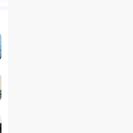
”，此后大概不必再负着旧日
此后大概不必再负着旧日前