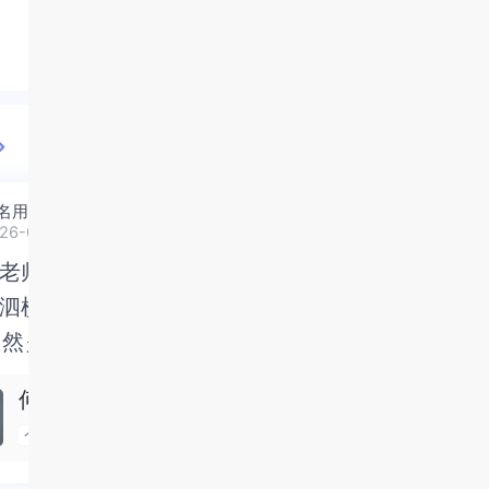
名用户
耳东吉吉（
非常满意
26-07-31
2026-08-07
老师交流三次了，每次过后
老师交流三次了，每次过后
谢谢张老师，
谢谢张老师，
泗横流，要么激动到整夜不
泗横流，要么激动到整夜不
月的职业困惑
月的职业困惑
当然是正向的那种。
然是正向的那种。二十多年
觉☺️
觉☺️
...
全部
年的抑塞之气一点点剥离开
之气一点点剥离开来，觉得
何明月
张超（.
得不必再踽踽独行，也不必
踽踽独行，也不必再困于桎
个人成长
情绪管理
性心理
家庭/婚
桎梏，更不必觉得这半生所
不必觉得这半生所积，靡有
有孑遗。“行到水穷处，坐看
。“行到水穷处，坐看云起