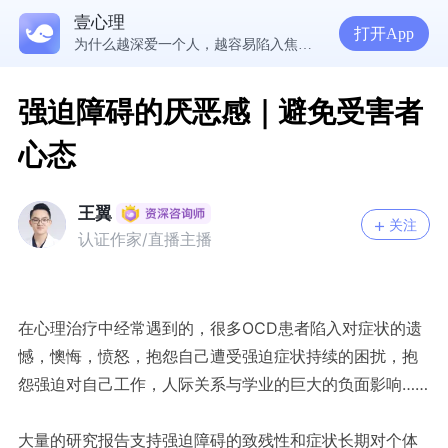
壹心理
5300万人在这里获得专业心理帮助
打开App
为什么越深爱一个人，越容易陷入焦虑痛苦？| 咨询师回答精选
准高三，女，学习焦虑，感觉好抑郁，很空虚，怎么办？
渴望爱却总是受伤，学会把爱意还给自己
强迫障碍的厌恶感｜避免受害者
心态
王翼
关注
认证作家/直播主播
在心理治疗中经常遇到的，很多
OCD
患者陷入对症状的遗
憾，懊悔，愤怒，抱怨自己遭受强迫症状持续的困扰，抱
怨强迫对自己工作，人际关系与学业的巨大的负面影响
……
大量的研究报告支持强迫障碍的致残性和症状长期对个体