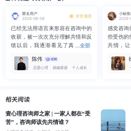
为什么是我，为什么我要承受这些痛苦，为什么我不能像
别人过上那样的生活
……
匿名用户
小鲸鱼
非常满意
2026-08-08
2026-
如果我没有
OCD
，我的人生会
……
已经无法用语言来形容在咨询中的
已经无法用语言来形容在咨询中的
感觉咨询
感觉咨询
收获，被一次次充分理解共情和反
收获，被一次次充分理解共情和反
些受伤的
些受伤的
就是因为症状摧毁了我原本应该有的快乐和幸福
……
馈以后，我逐渐看见了真
馈以后，我逐渐看见了真实的那
共情，让
共情，让
...
全部
实的那个“自己”，所有的混沌逐渐
个“自己”，所有的混沌逐渐清晰，
抱住了。
咨询完我
我已经如此的痛苦，为什么他人不能理解我，还要对自己
陈伟
清晰，也慢慢找回了内在的力量。
也慢慢找回了内在的力量。虽然不
一部分未
处理的情
如此苛刻
……
恋爱心理
婚姻家庭
个人成长
虽然不知道还要有多久的路要走，
知道还要有多久的路要走，但我很
而且当咨
询师准确
但我很明确的有了方向。“好的咨询
明确的有了方向。“好的咨询师，本
绪，我感
觉当时那
为什么找了那么多的心理医生，我的问题还是解决不了
……
师，本身就具有疗愈性”，在陈老师
身就具有疗愈性”，在陈老师这里，
被看到了
了，做完
这里，让我真切的感受到了🙏❤️
让我真切的感受到了🙏❤️
觉轻快了
了很多，
为什么我的父母生下了我，如果不是他们遗传给我，我也
谢咨询师
师姐姐！
不用承受这种痛苦
……
壹心理咨询师之家 | 一家人都在“受
苦”，咨询师该先共情谁？
为什么我的父母那么无能，不能像其他家长
……