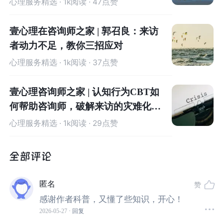
心理服务精选
· 1k阅读 · 47点赞
这里需要特别强调本文不是要否定或
play down OCD
症状
给患者造成的负担与痛苦，而是从治疗的视角，如何更优
壹心理在咨询师之家 | 郭召良：来访
的帮助
OCD
患者，培养和建立更有效的思维与行为模式应
者动力不足，教你三招应对
对症状。
心理服务精选
· 1k阅读 · 37点赞
在强迫障碍中的受害者倾向，不仅仅存在于
OCD
中，而是
壹心理咨询师之家 | 认知行为CBT如
一种广泛地存在于多种心理和人格障碍的跨诊断现象（例
何帮助咨询师，破解来访的灾难化思
如常见于边缘型人格障碍以及自恋型人格障碍
[1]
）。
维
心理服务精选
· 1k阅读 · 29点赞
Gabay
用人际受害倾向（
The Tendency for Interpersona
l Victimhood, TIV
）的定义来解释受害者心态，具体而言
是个体在人际关系中倾向于体验自己是受害者的一种心理
特质。
匿名
赞
感谢作者科普，又懂了些知识，开心！
具有较高
TIV
水平的个体往往频繁、强烈且持续地感到自
2026-05-27
· 回复