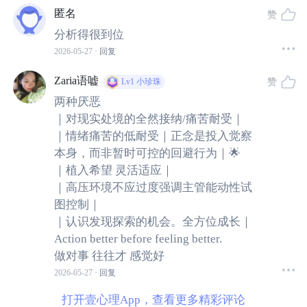
己受到伤害或不公对待，以至于这种
“
受害者体验
”
可能逐渐
匿名
赞
成为其自我身份认同的核心部分
[2]
分析得很到位
2026-05-27
· 回复
结合我个人的临床经验，谈一谈常见的以强迫障碍为背景
的受害者心态表现及其影响。
Zaria语嘘
赞
Lv1
小珍珠
两种厌恶
在强迫障碍的康复过程中，一部分患者，尤其是症状发病
｜对现实处境的全然接纳/痛苦耐受｜
｜情绪痛苦的低耐受｜正念是投入觉察
较早，症状持续时间较长，且经历过多种治疗（心理治
本身，而非暂时可控的回避行为｜🌟
疗，药物以及物理治疗等）而效果不佳的患者，可能逐渐
｜植入希望 灵活适应｜
形成一种
“
自己是症状受害者
”
的身份来解释当前的困难，并
｜高压环境不应过度强调主管能动性试
在一定程度上获得
次级获益
（
secondary gains
）。
图控制｜
｜认识发现探索的机会。全方位成长｜
Action better before feeling better.
做对事 往往才 感觉好
2026-05-27
· 回复
打开壹心理App，查看更多精彩评论