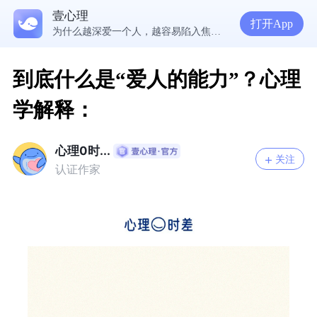
壹心理
5300万人在这里获得专业心理帮助
打开App
为什么越深爱一个人，越容易陷入焦虑痛苦？| 咨询师回答精选
准高三，女，学习焦虑，感觉好抑郁，很空虚，怎么办？
渴望爱却总是受伤，学会把爱意还给自己
到底什么是“爱人的能力”？心理
学解释：
心理0时...
关注
认证作家