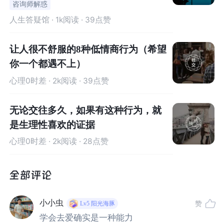
咨询师解惑
人生答疑馆
· 1k阅读 · 39点赞
让人很不舒服的8种低情商行为（希望
你一个都遇不上）
心理0时差
· 2k阅读 · 39点赞
无论交往多久，如果有这种行为，就
是生理性喜欢的证据
心理0时差
· 2k阅读 · 28点赞
小小虫
赞
Lv5
阳光海豚
学会去爱确实是一种能力