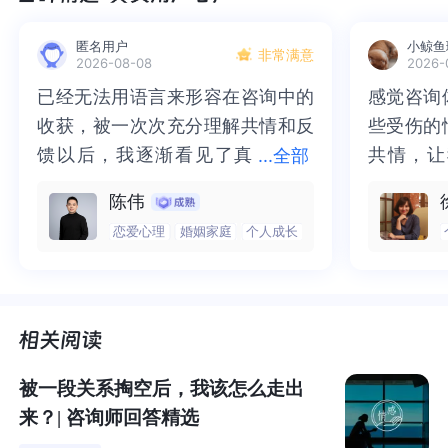
匿名用户
小鲸鱼
非常满意
2026-08-08
2026-
已经无法用语言来形容在咨询中的
已经无法用语言来形容在咨询中的
感觉咨询
感觉咨询
收获，被一次次充分理解共情和反
收获，被一次次充分理解共情和反
些受伤的
些受伤的
馈以后，我逐渐看见了真
馈以后，我逐渐看见了真实的那
共情，让
共情，让
...
全部
实的那个“自己”，所有的混沌逐渐
个“自己”，所有的混沌逐渐清晰，
抱住了。
咨询完我
陈伟
清晰，也慢慢找回了内在的力量。
也慢慢找回了内在的力量。虽然不
一部分未
处理的情
恋爱心理
婚姻家庭
个人成长
虽然不知道还要有多久的路要走，
知道还要有多久的路要走，但我很
而且当咨
询师准确
但我很明确的有了方向。“好的咨询
明确的有了方向。“好的咨询师，本
绪，我感
觉当时那
师，本身就具有疗愈性”，在陈老师
身就具有疗愈性”，在陈老师这里，
被看到了
了，做完
这里，让我真切的感受到了🙏❤️
让我真切的感受到了🙏❤️
觉轻快了
了很多，
谢咨询师
师姐姐！
被一段关系掏空后，我该怎么走出
来？| 咨询师回答精选