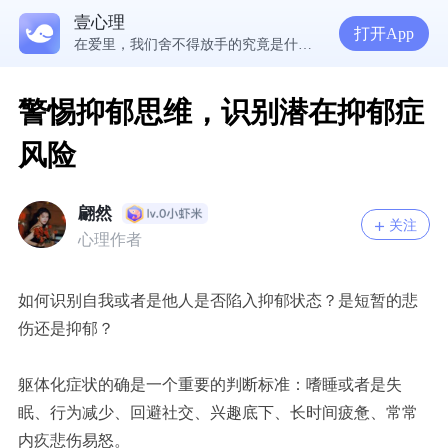
壹心理
5300万人在这里获得专业心理帮助
打开App
在爱里，我们舍不得放手的究竟是什么？ | 咨询师回答精选
经历失败反而哭不出来，我是解离了吗？
想分清客套和真心，先思考对方的身份动机
警惕抑郁思维，识别潜在抑郁症
风险
翩然
关注
心理作者
如何识别自我或者是他人是否陷入抑郁状态？是短暂的悲
伤还是抑郁？
躯体化症状的确是一个重要的判断标准：嗜睡或者是失
眠、行为减少、回避社交、兴趣底下、长时间疲惫、常常
内疚悲伤易怒。