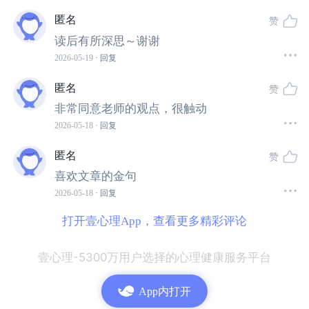
价值，认定自己不够好才导致了这一切，进而再一步认定
匿名
赞
自己的失败。他们最常挂在口头的话是：我真没用，我真
读后有所深思～谢谢
失败，我的生活真是一团糟、我为什么要来到这个世界。
2026-05-19
· 回复
匿名
赞
每一次我们出现这种思维的时候，都应该立刻警惕起来，
非常同意老师的观点，很触动
这是一个信号，因为
跟随这一切来的还有巨大的情绪浪潮
2026-05-18
· 回复
和一系列躯体化反应。
如果你身边的朋友、你的孩子、你
的爱人常常把自我贬低的话放在嘴边，我们更应该警惕起
匿名
赞
来，他们已经陷入了很经典的抑郁思维。
喜欢文章的金句
2026-05-18
· 回复
打开壹心理App，查看更多精彩评论
壹心理-5300万用户选择的心理健康服务平台
App内打开