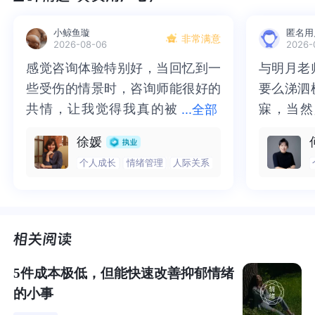
小鲸鱼璇
匿名用
非常满意
2026-08-06
2026-
感觉咨询体验特别好，当回忆到一
感觉咨询体验特别好，当回忆到一
与明月老
与明月老
些受伤的情景时，咨询师能很好的
些受伤的情景时，咨询师能很好的
要么涕泗
要么涕泗
共情，让我觉得我真的被
共情，让我觉得我真的被抱住了。
寐，当然
寐，当然
...
全部
抱住了。咨询完我会感觉，内心有
咨询完我会感觉，内心有一部分未
二十多年
的抑塞之
徐媛
一部分未处理的情绪被注意到了，
处理的情绪被注意到了，而且当咨
来，觉得
不必再踽
个人成长
情绪管理
人际关系
而且当咨询师准确说出我当时的情
询师准确说出我当时的情绪，我感
再困于桎
梏，更不
绪，我感觉当时那个弱小的小女孩
觉当时那个弱小的小女孩被看到
积，靡有
孑遗。“
01
被看到了，做完咨询，确实内心感
了，做完咨询，确实内心感觉轻快
云起时”
时”，此
觉轻快了很多，感觉轻松了。很感
了很多，感觉轻松了。很感谢咨询
前行。
行。
谢咨询师姐姐！
师姐姐！
抑郁患者典型的负面思维模式体现在以下三方面：
极低的
自我评价，悲观的现实体验，消极的未来观。
5件成本极低，但能快速改善抑郁情绪
的小事
首先，极低的自我评价。