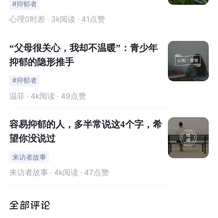
#抑郁者
心理0时差
· 3k阅读 · 41点赞
常常盘旋在抑郁症患者脑海里的是这些：我不好、我很失
败、我毫无价值、我总是犯错、我让人失望。
生活中的任
“父母很关心，我却不温暖”：青少年
何小事大事，都会触发个人对自我价值的攻击甚至否认。
抑郁的隐形推手
我们总是疑惑，为何同样的事情发生在不同的人身上，有
#抑郁者
一些人可以度过困难，而有一些人却会触发更严重的抑郁
温菲
· 4k阅读 · 49点赞
情绪。
本质是因为两者面对事物的思维模式不同。
容易抑郁的人，多半常说这4个字，希
面对老师领导的批评、工作的失误、朋友的矛盾、恋人的
望你没说过
分开，健康的思维模式应该是：排解当下的失落情绪、面
来访者故事
对问题、解决问题；积极的思维模式会在这之后肯定自己
来访者故事
· 4k阅读 · 47点赞
的进步，为自己能力的进步鼓掌、接受人际关系的分离同
是拥抱新的关系。
而抑郁症患者的思维模式首先在于否定自己，质疑自己的