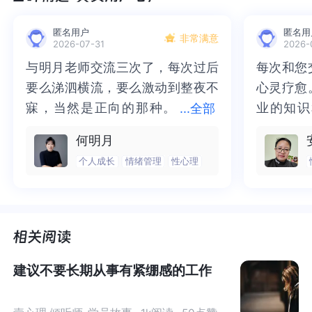
我有段时间感受不到情绪，很空虚， 很累，我的治疗师跟
匿名用户
匿名用
我说：
非常满意
2026-07-31
2026-
与明月老师交流三次了，每次过后
与明月老师交流三次了，每次过后
每次和您
每次和您
“可能你不是感受不到情绪，是因为你总是压抑自己的感
要么涕泗横流，要么激动到整夜不
要么涕泗横流，要么激动到整夜不
心灵疗愈
心灵疗愈
性，强制自己理性，你总是忽视自己的情绪，慢慢开心的
寐，当然是正向的那种。
寐，当然是正向的那种。二十多年
业的知识
业的知识
...
全部
阈值被提高，就很难开心了。”
二十多年的抑塞之气一点点剥离开
的抑塞之气一点点剥离开来，觉得
为我点亮
前行的路
何明月
来，觉得不必再踽踽独行，也不必
不必再踽踽独行，也不必再困于桎
我喘不过
气的情绪
真的很感谢我的治疗师，她让我对自己有了完全不一样的
个人成长
情绪管理
性心理
再困于桎梏，更不必觉得这半生所
梏，更不必觉得这半生所积，靡有
逐渐释然
然。感谢
认识
积，靡有孑遗。“行到水穷处，坐看
孑遗。“行到水穷处，坐看云起
光芒，也
也让我有
云起时”，此后大概不必再负着旧日
时”，此后大概不必再负着旧日前
气。真心
感谢您，
@姜爷爷
前行。
行。
好咨询师
师！
我的心理医生说过一句，让子弹飞一会，凡事等一等。后
来我不管恋爱还是工作，遇到不顺心的事我就等两天再
建议不要长期从事有紧绷感的工作
说，还真别说，都有转机。