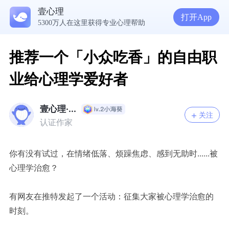
壹心理
打开App
5300万人在这里获得专业心理帮助
读懂防御机制，才能看见自己内心的真实需求
疾病焦虑+药物依赖，频繁换药丧失康复信心，怎么办？
走进内敛恋人的心，需要观察、回应和拥抱
推荐一个「小众吃香」的自由职
业给心理学爱好者
壹心理·...
关注
认证作家
你有没有试过，在情绪低落、烦躁焦虑、感到无助时......被
心理学治愈？
有网友在推特发起了一个活动：征集大家被心理学治愈的
时刻。