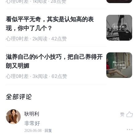
心理0时差
· 1k阅读 · 28点赞
看似平平无奇，其实是认知高的表
现，你中了几个？
心理0时差
· 2k阅读 · 42点赞
滋养自己的6个小技巧，把自己养得开
朗又明媚
心理0时差
· 3k阅读 · 62点赞
耿明利
赞
非常好
2026-06-08
· 回复