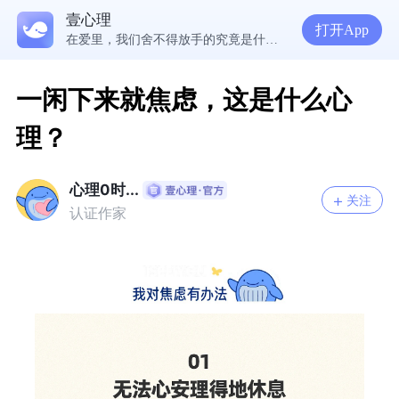
壹心理
5300万人在这里获得专业心理帮助
打开App
在爱里，我们舍不得放手的究竟是什么？ | 咨询师回答精选
经历失败反而哭不出来，我是解离了吗？
想分清客套和真心，先思考对方的身份动机
一闲下来就焦虑，这是什么心
理？
心理0时...
关注
认证作家