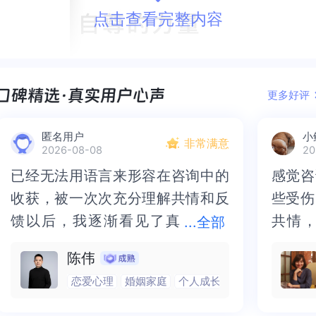
点击查看完整内容
更多好评
匿名用户
小
非常满意
2026-08-08
20
已经无法用语言来形容在咨询中的
已经无法用语言来形容在咨询中的
感觉咨
感觉咨
收获，被一次次充分理解共情和反
收获，被一次次充分理解共情和反
些受伤
些受伤
馈以后，我逐渐看见了真
馈以后，我逐渐看见了真实的那
共情
共情，
【本书金句】
...
全部
实的那个“自己”，所有的混沌逐渐
个“自己”，所有的混沌逐渐清晰，
抱住了
咨询完
陈伟
1、智慧并不是用来让人出类拔萃的，而是用来调整自己以适应
清晰，也慢慢找回了内在的力量。
也慢慢找回了内在的力量。虽然不
一部分
处理的
境的。
恋爱心理
婚姻家庭
个人成长
虽然不知道还要有多久的路要走，
知道还要有多久的路要走，但我很
而且当
询师准
但我很明确的有了方向。“好的咨询
明确的有了方向。“好的咨询师，本
绪，我
觉当