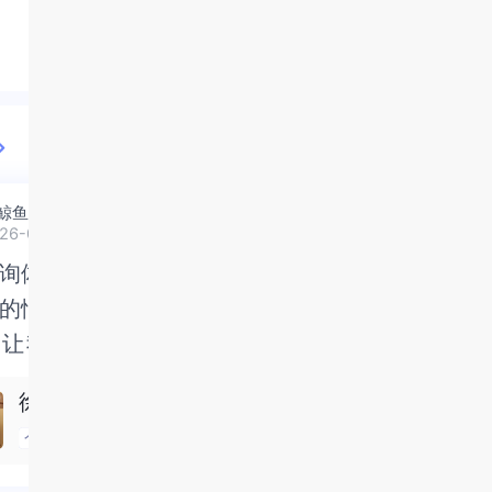
鲸鱼璇
匿名用户
非常满意
26-08-06
2026-08-08
询体验特别好，当回忆到一
询体验特别好，当回忆到一
不拿别人的喜
不拿别人的喜
的情景时，咨询师能很好的
的情景时，咨询师能很好的
没有你我可怎
没有你我可怎
，让我觉得我真的被
让我觉得我真的被抱住了。
谢老师，每次
谢老师，每次
...
全部
。咨询完我会感觉，内心有
我会感觉，内心有一部分未
都没那么抑郁
抑郁了～好像
徐媛
刘杰
环
未处理的情绪被注意到了，
情绪被注意到了，而且当咨
恶轻松了很多
很多
个人成长
情绪管理
人际关系
个人成
咨询师准确说出我当时的情
确说出我当时的情绪，我感
感觉当时那个弱小的小女孩
时那个弱小的小女孩被看到