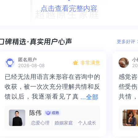
点击查看完整内容
更多好评
匿名用户
小
非常满意
2026-08-08
20
已经无法用语言来形容在咨询中的
已经无法用语言来形容在咨询中的
感觉咨
感觉咨
收获，被一次次充分理解共情和反
收获，被一次次充分理解共情和反
些受伤
些受伤
馈以后，我逐渐看见了真
馈以后，我逐渐看见了真实的那
共情
共情，
...
全部
【本书金句】
实的那个“自己”，所有的混沌逐渐
个“自己”，所有的混沌逐渐清晰，
抱住了
咨询完
1. 人生最困难的事情之一，就是从心理和感情上摆脱早期原生
陈伟
家庭环境的影响，不再重复原生家庭中的一切，也不刻意去做
清晰，也慢慢找回了内在的力量。
也慢慢找回了内在的力量。虽然不
一部分
处理的
恋爱心理
婚姻家庭
个人成长
与之截然相反的事情。
虽然不知道还要有多久的路要走，
知道还要有多久的路要走，但我很
而且当
询师准
2. 原生家庭心理疗法的正确观点应该是：你必须改变自己，
但我很明确的有了方向。“好的咨询
明确的有了方向。“好的咨询师，本
绪，我
觉当