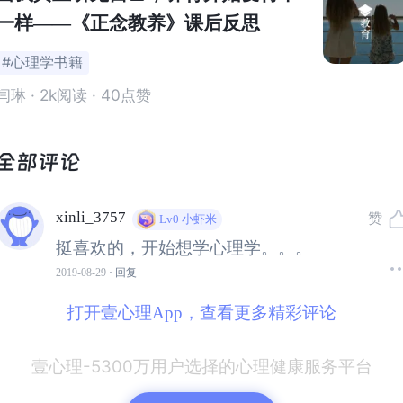
一样——《正念教养》课后反思
#心理学书籍
闫琳
· 2k阅读 · 40点赞
xinli_3757
赞
Lv0
小虾米
挺喜欢的，开始想学心理学。。。
【本书金句】
2019-08-29
· 回复
1、专注于互动的目标可以让你在旧的治愈型幻想和角色期望
打开壹心理App，查看更多精彩评论
扰时，保持真实的自我。
2、人们是否深刻体会了所发生的事情，比事情本身更加重
壹心理-5300万用户选择的心理健康服务平台
要。
3、你内心的真实的自我知悉一切，能够帮助你做出合适的回