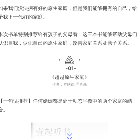
如果我们没法拥有好的原生家庭，但是我们能够拥有的自己，给
予我下一代好的家庭。
本次书单特别推荐给有孩子的父母看，这三本书能够帮助父母们
认识自我，认识自己的原生家庭，改善家庭关系及亲子关系。
-01-
《超越原生家庭》
作者：罗纳德
·理查森
【一句话推荐】任何婚姻都是处于动态平衡中的两个家庭的结
合。