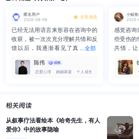
匿名用户
小鲸鱼
非常满意
2026-08-08
2026-
已经无法用语言来形容在咨询中的
已经无法用语言来形容在咨询中的
感觉咨询
感觉咨询
收获，被一次次充分理解共情和反
收获，被一次次充分理解共情和反
些受伤的
些受伤的
馈以后，我逐渐看见了真
馈以后，我逐渐看见了真实的那
共情，让
共情，让
...
全部
实的那个“自己”，所有的混沌逐渐
个“自己”，所有的混沌逐渐清晰，
抱住了。
咨询完我
陈伟
清晰，也慢慢找回了内在的力量。
也慢慢找回了内在的力量。虽然不
一部分未
处理的情
恋爱心理
婚姻家庭
个人成长
虽然不知道还要有多久的路要走，
知道还要有多久的路要走，但我很
而且当咨
询师准确
但我很明确的有了方向。“好的咨询
明确的有了方向。“好的咨询师，本
绪，我感
觉当时那
师，本身就具有疗愈性”，在陈老师
身就具有疗愈性”，在陈老师这里，
被看到了
了，做完
这里，让我真切的感受到了🙏❤️
让我真切的感受到了🙏❤️
觉轻快了
了很多，
谢咨询师
师姐姐！
【本书金句】
从叙事疗法看绘本《哈奇先生，有人
爱你》中的故事隐喻
1.人生苦难重重。这是个伟大的真理，是世界上最伟大的