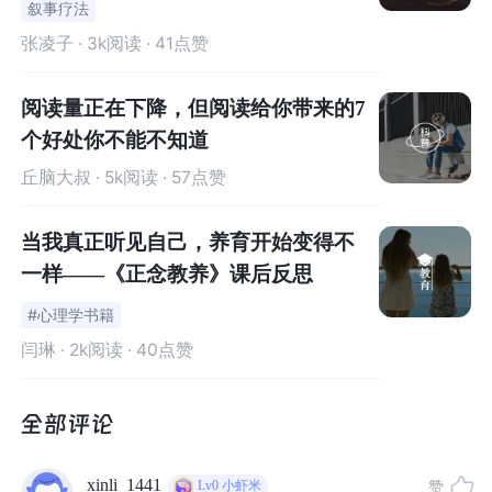
叙事疗法
真理之一。它的伟大，在于我们一旦想通了它，就能实
张凌子
· 3k阅读 · 41点赞
现人生的超越。
2.你不能解决问题，你就会成为问题。——埃尔德里奇·
阅读量正在下降，但阅读给你带来的7
克里佛
个好处你不能不知道
3.我们的心智成熟到一定阶段，就会更加谦逊而快乐。
丘脑大叔
· 5k阅读 · 57点赞
-02-
当我真正听见自己，养育开始变得不
《非暴力沟通》
一样——《正念教养》课后反思
作者：马歇尔·卢森堡
#心理学书籍
【一句话推荐】
闫琳
· 2k阅读 · 40点赞
非暴力沟通改变我们“条件反射式”沟通，让彼此更和谐、真
实地交流。
xinli_1441
赞
Lv0
小虾米