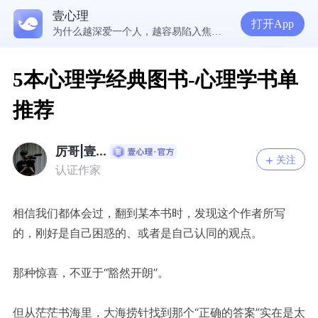
壹心理
5300万人在这里获得专业心理帮助
打开App
为什么越深爱一个人，越容易陷入焦虑痛苦？| 咨询师回答精选
准高三，女，学习焦虑，感觉好抑郁，很空虚，怎么办？
渴望爱却总是受伤，学会把爱意还给自己
5本心理学经典图书-心理学书单
推荐
厉哥|壹...
关注
认证作家
相信我们都体会过，翻到某本书时，发现这个作者所写
的，刚好是自己困惑的、或者是自己认同的观点。
那种惊喜，不亚于“豁然开朗”。
但从茫茫书海里，大海捞针找到那个“正确的答案”实在是太