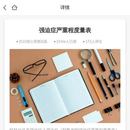
详情
强迫症严重程度量表
共10道心理测试题
10.6w人已测
171人评论
！
怀疑自己有强迫症？用这份《耶鲁布朗强迫症严重程度量表》