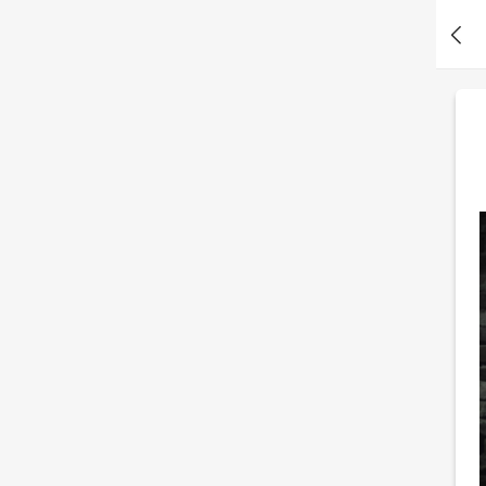
哪种隐藏天赋
B*e 刚刚测了测测你的通灵潜能