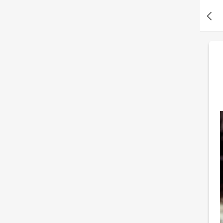
喜怒无常
阿*9 刚刚测了你有金钱焦虑症吗？