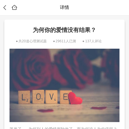
详情
为何你的爱情没有结果？
共20道心理测试题
29611人已测
137人评论
试
落单了......为何别人的爱情都秋收了，而为何没人为你停留？