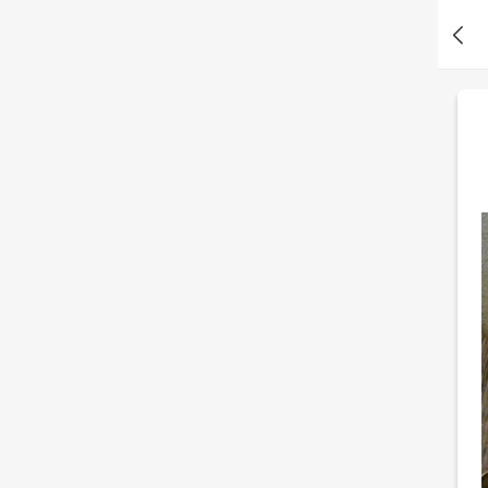
引人?
阿*9 刚刚测了你的邪恶因子有多高？