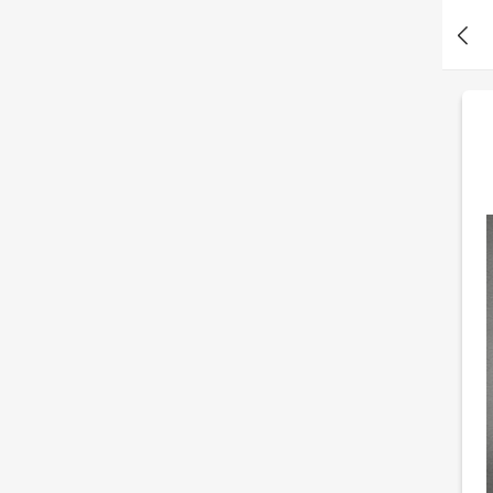
你？
B*e 刚刚测了色彩敏感度测试丨找方块