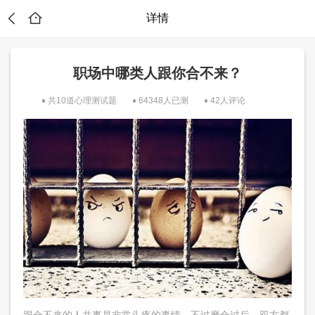
详情
职场中哪类人跟你合不来？
共10道心理测试题
64348人已测
42人评论
试
跟合不来的人共事是非常头疼的事情，不过磨合过后，双方都