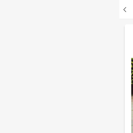
么？
l*2 刚刚测了潜意识测试：罗夏墨迹测验